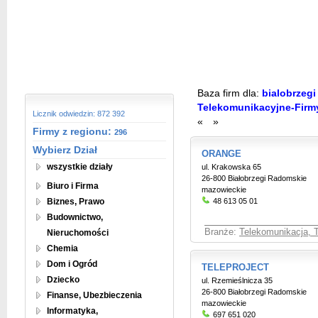
Baza firm dla:
bialobrzegi
Telekomunikacyjne-Firm
Licznik odwiedzin: 872 392
«
»
Firmy z regionu:
296
Wybierz Dział
ORANGE
wszystkie działy
ul. Krakowska 65
26-800 Białobrzegi Radomskie
Biuro i Firma
mazowieckie
Biznes, Prawo
48 613 05 01
Budownictwo,
Branże:
Telekomunikacja, T
Nieruchomości
Chemia
Dom i Ogród
TELEPROJECT
Dziecko
ul. Rzemieślnicza 35
26-800 Białobrzegi Radomskie
Finanse, Ubezbieczenia
mazowieckie
Informatyka,
697 651 020