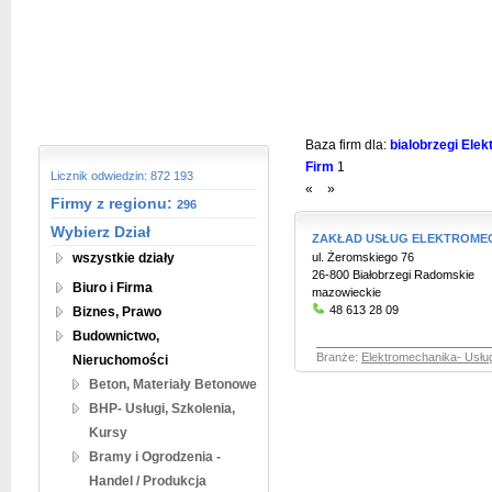
Baza firm dla:
bialobrzegi Elek
Firm
1
Licznik odwiedzin: 872 193
«
»
Firmy z regionu:
296
Wybierz Dział
ZAKŁAD USŁUG ELEKTROME
wszystkie działy
ul. Żeromskiego 76
26-800 Białobrzegi Radomskie
Biuro i Firma
mazowieckie
48 613 28 09
Biznes, Prawo
Budownictwo,
Branże:
Elektromechanika- Usług
Nieruchomości
Beton, Materiały Betonowe
BHP- Usługi, Szkolenia,
Kursy
Bramy i Ogrodzenia -
Handel / Produkcja