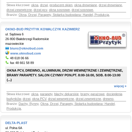
Słowa kluczowe:
okna
,
drzwi
,
producent okien
,
okna drewniane
,
drzwi drewniane
,
drzwi zewnętrzne
,
drzwi pcv
,
okna sosnowe
,
drzwi sosnowe
,
Branże:
Okna, Drzwi, Parapety, Stolarka budowlana- Handel, Produkcja
,
OKNO-BUD PRZYTYK KOWALCZYK KAZIMIERZ
ul. Sądowa 6
26-800 Białobrzegi Radomskie
mazowieckie
biuro@oknobud.com
www.oknobud.com
48 618 06 66
fax 48 661 58 89
OKNA PCV, DREWNO, ALUMINIUM, DRZWI WEWNĘTRZNE I ZEWNĘTRZNE,
BRAMY PARAPETY. SALON CZYNNY PON.PT. 8:00-16:00, SOB. 8:00-13:00
(...)
więcej »
Słowa kluczowe:
okna
,
parapety
,
blachy dekarskie
,
bramy garażowe
,
docieplenia
budynków
,
drzwi
,
okna PCV
,
drzwi wewnętrzne
,
drzwi zewnętrzne
,
drewno
,
Branże:
Dachy, Rynny
,
Okna, Drzwi, Parapety, Stolarka budowlana- Handel,
Produkcja
,
DELTA-PLAST
ul. Polna 6A