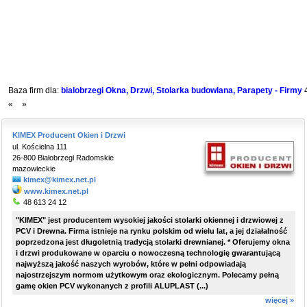
Baza firm dla:
bialobrzegi Okna, Drzwi, Stolarka budowlana, Parapety - Firmy
«
»
KIMEX Producent Okien i Drzwi
ul. Kościelna 111
26-800 Białobrzegi Radomskie
mazowieckie
kimex@kimex.net.pl
www.kimex.net.pl
48 613 24 12
"KIMEX" jest producentem wysokiej jakości stolarki okiennej i drzwiowej z
PCV i Drewna. Firma istnieje na rynku polskim od wielu lat, a jej działalność
poprzedzona jest długoletnią tradycją stolarki drewnianej. * Oferujemy okna
i drzwi produkowane w oparciu o nowoczesną technologię gwarantującą
najwyższą jakość naszych wyrobów, które w pełni odpowiadają
najostrzejszym normom użytkowym oraz ekologicznym. Polecamy pełną
gamę okien PCV wykonanych z profili ALUPLAST (...)
więcej »