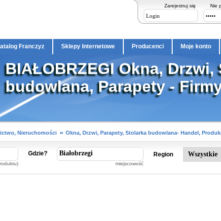
Zarejestruj się
Nie 
atalog Franczyz
Sklepy Internetowe
Producenci
Moje konto
BIAŁOBRZEGI Okna, Drzwi, 
budowlana, Parapety - Firm
ctwo, Nieruchomości
Okna, Drzwi, Parapety, Stolarka budowlana- Handel, Produk
Gdzie?
Region
roduktu)
miejscowość