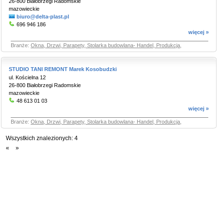
26-800 Białobrzegi Radomskie
mazowieckie
biuro@delta-plast.pl
696 946 186
więcej »
Branże:
Okna, Drzwi, Parapety, Stolarka budowlana- Handel, Produkcja
,
STUDIO TANI REMONT Marek Kosobudzki
ul. Kościelna 12
26-800 Białobrzegi Radomskie
mazowieckie
48 613 01 03
więcej »
Branże:
Okna, Drzwi, Parapety, Stolarka budowlana- Handel, Produkcja
,
Wszystkich znalezionych:
4
«
»