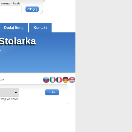
pamiętam hasła
Dodaj firmę
Kontakt
Stolarka
y
cja
województwo