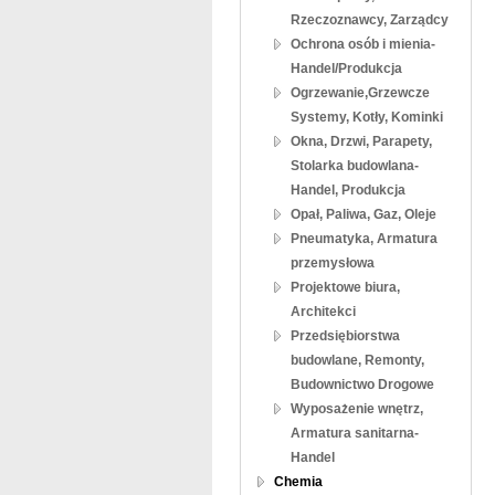
Rzeczoznawcy, Zarządcy
Ochrona osób i mienia-
Handel/Produkcja
Ogrzewanie,Grzewcze
Systemy, Kotły, Kominki
Okna, Drzwi, Parapety,
Stolarka budowlana-
Handel, Produkcja
Opał, Paliwa, Gaz, Oleje
Pneumatyka, Armatura
przemysłowa
Projektowe biura,
Architekci
Przedsiębiorstwa
budowlane, Remonty,
Budownictwo Drogowe
Wyposażenie wnętrz,
Armatura sanitarna-
Handel
Chemia