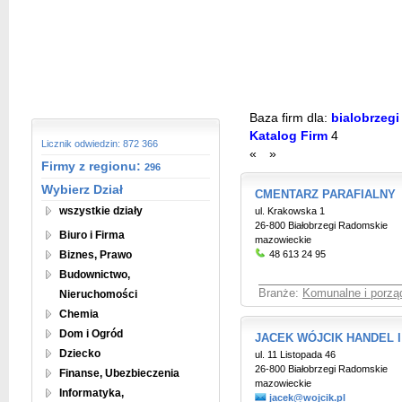
Baza firm dla:
bialobrzegi
Katalog Firm
4
Licznik odwiedzin: 872 366
«
»
Firmy z regionu:
296
Wybierz Dział
CMENTARZ PARAFIALNY
wszystkie działy
ul. Krakowska 1
26-800 Białobrzegi Radomskie
Biuro i Firma
mazowieckie
Biznes, Prawo
48 613 24 95
Budownictwo,
Branże:
Komunalne i porzą
Nieruchomości
Chemia
Dom i Ogród
JACEK WÓJCIK HANDEL I
Dziecko
ul. 11 Listopada 46
26-800 Białobrzegi Radomskie
Finanse, Ubezbieczenia
mazowieckie
Informatyka,
jacek@wojcik.pl