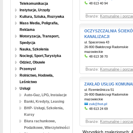
Telekomunikacja
48 613 40 94
Instytucje, Urzędy
Branże:
Komunalne i porzą
Kultura, Sztuka, Rozrywka
Mass Media, Poligrafia,
Reklama
OCZYSZCZALNIA ŚCIEK
Motoryzacja, Transport,
KANALIZACJI
ul. Spacerowa 43
Spedycja
26-800 Białobrzegi Radomskie
Nauka, Szkolenia
mazowieckie
Noclegi, Sport,Turystyka
48 613 38 70
Odzież, Obuwie
Przemysł
Branże:
Komunalne i porzą
Rolnictwo, Hodowla,
Leśnictwo
ZAKŁAD USŁUG KOMUNA
Usługi
ul. Rzemieślnicza 51
26-800 Białobrzegi Radomskie
Auto-Gaz, LPG, Instalacje
mazowieckie
Banki, Kredyty, Leasing
zuk@hot.pl
BHP- Usługi, Szkolenia,
48 613 24 69
Kursy
Biura rachunkowe,
Branże:
Komunalne i porzą
Podatkowe, Wierzytelności
Wszystkich znalezionych: