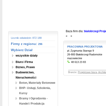
Baza firm dla:
bialobrzegi Proj
«
»
Licznik odwiedzin: 872 188
Firmy z regionu:
296
PRACOWNIA PROJEKTOWA
Wybierz Dział
pl. Zygmunta Starego 9
26-800 Białobrzegi Radomskie
wszystkie działy
mazowieckie
Biuro i Firma
48 613 23 83
Biznes, Prawo
Budownictwo,
Branże:
Projektowe biura, Archit
Nieruchomości
Beton, Materiały Betonowe
BHP- Usługi, Szkolenia,
Kursy
Bramy i Ogrodzenia -
Handel / Produkcja