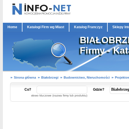
Home
Katalogi Firm wg Miast
Katalog Franczyz
Sklepy In
BIAŁOBRZEG
Firmy - Ka
Strona główna
Białobrzegi
Budownictwo, Nieruchomości
Projektow
Co?
Gdzie?
słowo kluczowe (nazwa firmy lub produktu)