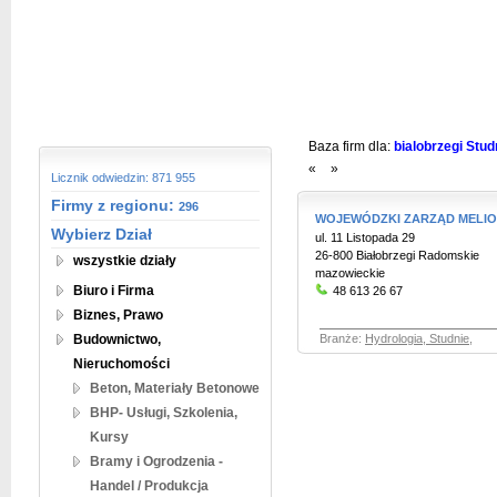
Baza firm dla:
bialobrzegi Stud
«
»
Licznik odwiedzin: 871 955
Firmy z regionu:
296
WOJEWÓDZKI ZARZĄD MELIO
Wybierz Dział
ul. 11 Listopada 29
26-800 Białobrzegi Radomskie
wszystkie działy
mazowieckie
Biuro i Firma
48 613 26 67
Biznes, Prawo
Budownictwo,
Branże:
Hydrologia, Studnie
,
Nieruchomości
Beton, Materiały Betonowe
BHP- Usługi, Szkolenia,
Kursy
Bramy i Ogrodzenia -
Handel / Produkcja