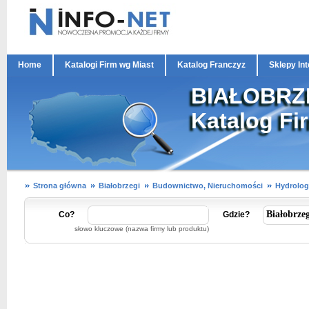
Home
Katalogi Firm wg Miast
Katalog Franczyz
Sklepy In
BIAŁOBRZEG
Katalog Fi
Strona główna
Białobrzegi
Budownictwo, Nieruchomości
Hydrolog
Co?
Gdzie?
słowo kluczowe (nazwa firmy lub produktu)