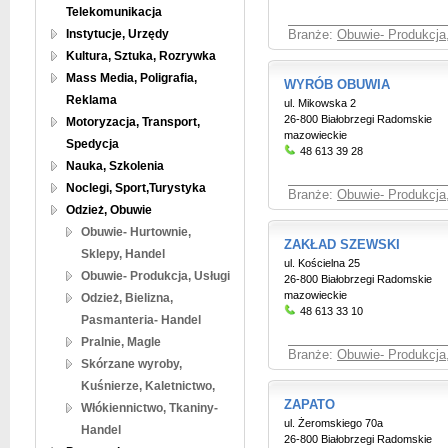
Telekomunikacja
Instytucje, Urzędy
Branże:
Obuwie- Produkcja,
Kultura, Sztuka, Rozrywka
Mass Media, Poligrafia,
WYRÓB OBUWIA
Reklama
ul. Mikowska 2
26-800 Białobrzegi Radomskie
Motoryzacja, Transport,
mazowieckie
Spedycja
48 613 39 28
Nauka, Szkolenia
Noclegi, Sport,Turystyka
Branże:
Obuwie- Produkcja,
Odzież, Obuwie
Obuwie- Hurtownie,
ZAKŁAD SZEWSKI
Sklepy, Handel
ul. Kościelna 25
Obuwie- Produkcja, Usługi
26-800 Białobrzegi Radomskie
mazowieckie
Odzież, Bielizna,
48 613 33 10
Pasmanteria- Handel
Pralnie, Magle
Branże:
Obuwie- Produkcja,
Skórzane wyroby,
Kuśnierze, Kaletnictwo,
ZAPATO
Włókiennictwo, Tkaniny-
ul. Żeromskiego 70a
Handel
26-800 Białobrzegi Radomskie