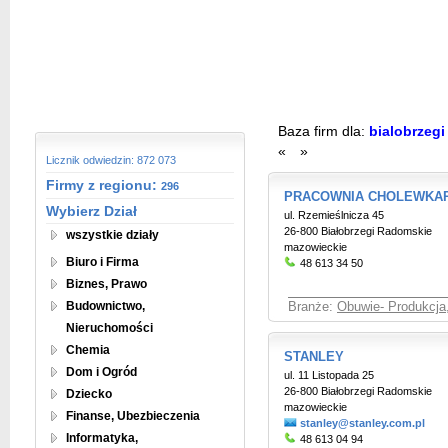
Baza firm dla:
bialobrzegi
«
»
Licznik odwiedzin: 872 073
Firmy z regionu:
296
PRACOWNIA CHOLEWKA
Wybierz Dział
ul. Rzemieślnicza 45
26-800 Białobrzegi Radomskie
wszystkie działy
mazowieckie
Biuro i Firma
48 613 34 50
Biznes, Prawo
Budownictwo,
Branże:
Obuwie- Produkcja,
Nieruchomości
Chemia
STANLEY
Dom i Ogród
ul. 11 Listopada 25
26-800 Białobrzegi Radomskie
Dziecko
mazowieckie
Finanse, Ubezbieczenia
stanley@stanley.com.pl
Informatyka,
48 613 04 94