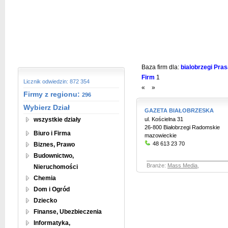
Baza firm dla:
bialobrzegi Pras
Firm
1
Licznik odwiedzin: 872 354
«
»
Firmy z regionu:
296
Wybierz Dział
GAZETA BIAŁOBRZESKA
wszystkie działy
ul. Kościelna 31
26-800 Białobrzegi Radomskie
Biuro i Firma
mazowieckie
48 613 23 70
Biznes, Prawo
Budownictwo,
Branże:
Mass Media
,
Nieruchomości
Chemia
Dom i Ogród
Dziecko
Finanse, Ubezbieczenia
Informatyka,