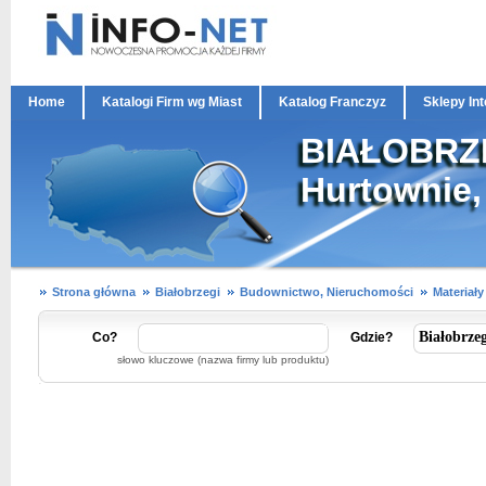
Home
Katalogi Firm wg Miast
Katalog Franczyz
Sklepy In
BIAŁOBRZE
Hurtownie,
Strona główna
Białobrzegi
Budownictwo, Nieruchomości
Materiał
Co?
Gdzie?
słowo kluczowe (nazwa firmy lub produktu)