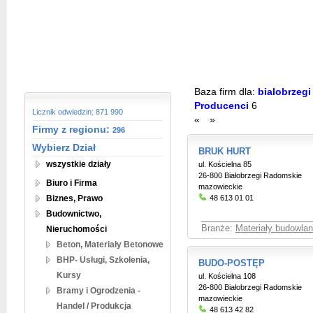
Baza firm dla:
bialobrzegi
Producenci
6
Licznik odwiedzin: 871 990
«
»
Firmy z regionu:
296
Wybierz Dział
BRUK HURT
wszystkie działy
ul. Kościelna 85
26-800 Białobrzegi Radomskie
Biuro i Firma
mazowieckie
Biznes, Prawo
48 613 01 01
Budownictwo,
Branże:
Materiały budowlan
Nieruchomości
Beton, Materiały Betonowe
BHP- Usługi, Szkolenia,
BUDO-POSTĘP
Kursy
ul. Kościelna 108
26-800 Białobrzegi Radomskie
Bramy i Ogrodzenia -
mazowieckie
Handel / Produkcja
48 613 42 82