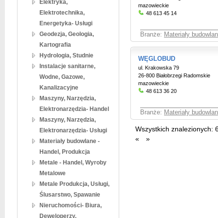
Elektryka,
mazowieckie
Elektrotechnika,
48 613 45 14
Energetyka- Usługi
Geodezja, Geologia,
Branże:
Materiały budowlan
Kartografia
Hydrologia, Studnie
WĘGLOBUD
Instalacje sanitarne,
ul. Krakowska 79
26-800 Białobrzegi Radomskie
Wodne, Gazowe,
mazowieckie
Kanalizacyjne
48 613 36 20
Maszyny, Narzędzia,
Elektronarzędzia- Handel
Branże:
Materiały budowlan
Maszyny, Narzędzia,
Wszystkich znalezionych:
Elektronarzędzia- Usługi
«
»
Materiały budowlane -
Handel, Produkcja
Metale - Handel, Wyroby
Metalowe
Metale Produkcja, Usługi,
Ślusarstwo, Spawanie
Nieruchomości- Biura,
Deweloperzy,