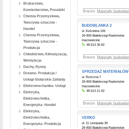
Brukarstwo,
Kamieniarstwo, Posadzki
Branże:
Materiały budowlan
Chemia Przemysłowa,
Tworzywa sztuczne -
BUDOWLANKA 2
Handel
ul. Kościelna 106
Chemia Przemysłowa,
26-800 Białobrzegi Radomskie
mazowieckie
Tworzywa sztuczne -
48 613 36 82
Produkcja
Chłodnictwo, Klimatyzacja,
Branże:
Materiały budowlan
Wentylacja
Dachy, Rynny
SPRZEDAŻ MATERIAŁÓ
Drewno- Produkcja /
ul. Rzeczna 7
Usługi-Stolarskie Zakłady
26-800 Białobrzegi Radomskie
Elektromechanika- Usługi
mazowieckie
48 613 21 82
Elektryka,
Elektrotechnika,
Branże:
Materiały budowlan
Energetyka- Handel
Elektryka,
Elektrotechnika,
VERKO
ul. 11 Listopada 38
Energetyka- Produkcja
26-800 Białobrzegi Radomskie