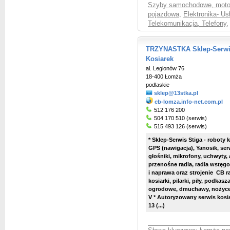
Szyby samochodowe, moto
pojazdowa
,
Elektronika- Us
Telekomunikacja, Telefony
,
TRZYNASTKA Sklep-Serwis
Kosiarek
al. Legionów 76
18-400 Łomża
podlaskie
sklep@13stka.pl
cb-lomza.info-net.com.pl
512 176 200
504 170 510 (serwis)
515 493 126 (serwis)
* Sklep-Serwis Stiga - roboty
GPS (nawigacja), Yanosik, ser
głośniki, mikrofony, uchwyty,
przenośne radia, radia wstęgo
i naprawa oraz strojenie CB ra
kosiarki, pilarki, piły, podkasz
ogrodowe, dmuchawy, nożyce 
V * Autoryzowany serwis kosia
13 (...)