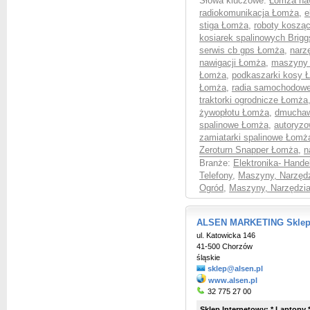
Słowa kluczowe:
Łomża naw
radiokomunikacja Łomża
,
e
stiga Łomża
,
roboty koszą
kosiarek spalinowych Brig
serwis cb gps Łomża
,
narz
nawigacji Łomża
,
maszyny 
Łomża
,
podkaszarki kosy 
Łomża
,
radia samochodow
traktorki ogrodnicze Łomża
żywopłotu Łomża
,
dmucha
spalinowe Łomża
,
autoryzo
zamiatarki spalinowe Łomż
Zeroturn Snapper Łomża
,
n
Branże:
Elektronika- Hande
Telefony
,
Maszyny, Narzędzi
Ogród
,
Maszyny, Narzędzia
ALSEN MARKETING Sklep I
ul. Katowicka 146
41-500 Chorzów
śląskie
sklep@alsen.pl
www.alsen.pl
32 775 27 00
Sklep Internetowy: * Laptopy