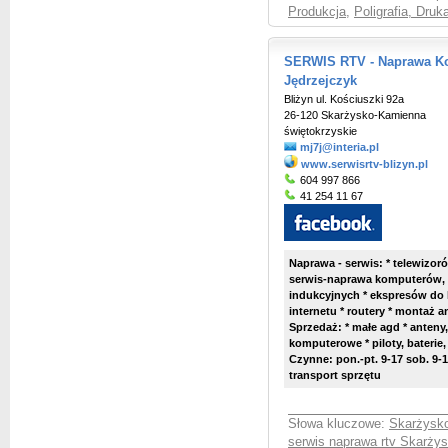
Produkcja
,
Poligrafia, Druka
SERWIS RTV - Naprawa Kom
Jędrzejczyk
Bliżyn ul. Kościuszki 92a
26-120 Skarżysko-Kamienna
świętokrzyskie
mj7j@interia.pl
www.serwisrtv-blizyn.pl
604 997 866
41 254 11 67
Naprawa - serwis: * telewizor
serwis-naprawa komputerów, m
indukcyjnych * ekspresów do 
internetu * routery * montaż 
Sprzedaż: * małe agd * anteny,
komputerowe * piloty, baterie,
Czynne: pon.-pt. 9-17 sob. 9-
transport sprzętu
Słowa kluczowe:
Skarżysko
serwis naprawa rtv Skarży