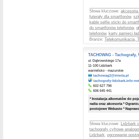
Słowa kluczowe:
akcesoria
futerały dla smartfonów
,
sz
kable selfie sticki do smar
do smartfonów telefonów
,
g
telefonów
,
karty pamięci ła
Branże:
Telekomunikacja, T
TACHOWAG - Tachografy, 
ul. Dąbrowskiego 17a
11-100 Lidzbark
warmińsko - mazurskie
tachowag2@interia.pl
tachografy-lidzbark.info-ne
602 627 796
606 645 441
* Instalacja alkomatów do po
radia oraz akcesoria * Ograni
postojowe Webasto * Naprawa 
Słowa kluczowe:
Lidzbark c
tachografy cyfrowe analog
Lidzbark
,
ogrzewanie posto