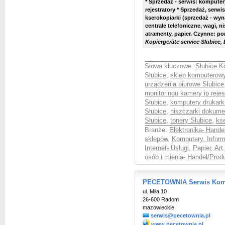
* Sprzedaż - serwis: komputer
rejestratory * Sprzedaż, serw
kserokopiarki (sprzedaż - wyna
centrale telefoniczne, wagi, n
atramenty, papier. Czynne: pon
Kopiergeräte service Slubice,
Słowa kluczowe:
Słubice K
Słubice
,
sklep komputerowy
urządzenia biurowe Słubice
monitoringu kamery ip rejes
Słubice
,
komputery drukark
Słubice
,
niszczarki dokume
Słubice
,
tonery Słubice
,
kse
Branże:
Elektronika- Hande
sklepów
,
Komputery, Inform
Internet- Usługi
,
Papier, Ar
osób i mienia- Handel/Prod
PECETOWNIA Serwis Kom
ul. Miła 10
26-600 Radom
mazowieckie
serwis@pecetownia.pl
www.pecetownia.pl