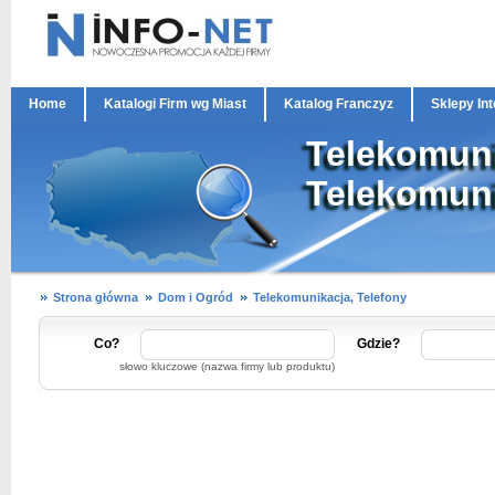
Home
Katalogi Firm wg Miast
Katalog Franczyz
Sklepy In
Telekomuni
Telekomun
Strona główna
Dom i Ogród
Telekomunikacja, Telefony
Co?
Gdzie?
słowo kluczowe (nazwa firmy lub produktu)