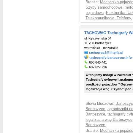
Branże:
Mechanika pojazd
Szyby samochodowe, moto
pojazdowa
,
Elektronika- Us
Telekomunikacja, Telefony
,
TACHOWAG Tachografy Wag
ul. Kętrzyyńska 64
11-200 Bartoszyce
warmińsko - mazurskie
tachowag2@interia.pl
tachografy-bartoszyce.info
606 645 441
602 627 796
Oferujemy usługi w zakresie: 
Tachografy cyfrowe i analogow
prędkości pojazdów * Ogrzew
legalizacja wag. Czynne: pon.-
Słowa kluczowe:
Bartoszyc
Bartoszyce
,
ograniczniki p
Bartoszyce
,
tachografy cy
legalizacja wag Bartoszyce
Bartoszyce
,
Branże:
Mechanika pojazd