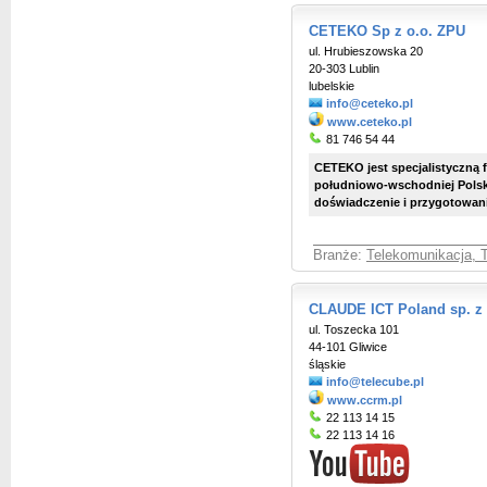
CETEKO Sp z o.o. ZPU
ul. Hrubieszowska 20
20-303 Lublin
lubelskie
info@ceteko.pl
www.ceteko.pl
81 746 54 44
CETEKO jest specjalistyczną 
południowo-wschodniej Polski 
doświadczenie i przygotowanie
Branże:
Telekomunikacja, T
CLAUDE ICT Poland sp. z
ul. Toszecka 101
44-101 Gliwice
śląskie
info@telecube.pl
www.ccrm.pl
22 113 14 15
22 113 14 16