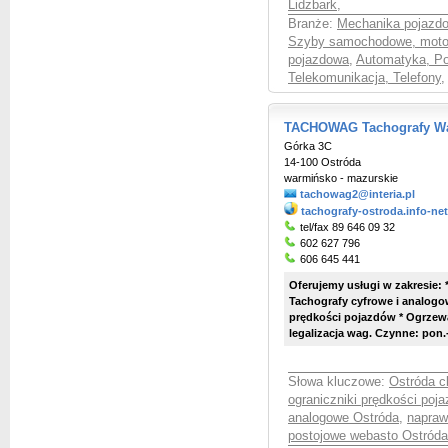
Lidzbark
,
Branże:
Mechanika pojazd
Szyby samochodowe, moto
pojazdowa
,
Automatyka, P
Telekomunikacja, Telefony
,
TACHOWAG Tachografy Wag
Górka 3C
14-100 Ostróda
warmińsko - mazurskie
tachowag2@interia.pl
tachografy-ostroda.info-ne
tel/fax 89 646 09 32
602 627 796
606 645 441
Oferujemy usługi w zakresie: 
Tachografy cyfrowe i analogow
prędkości pojazdów * Ogrzew
legalizacja wag. Czynne: pon.-
Słowa kluczowe:
Ostróda c
ograniczniki prędkości po
analogowe Ostróda
,
napraw
postojowe webasto Ostróda