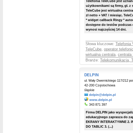
Telefonia TeleCube jest uznan
użytkownikami są firmy, gł. z
TeleCube jest
wirtualna centra
zł netto + VAT / miesiąc. Tele
* widget callback Ringy * aut
dostępne do testów podczas 
wynosi najczęściej 14 dni.
Słowa kluczowe:
Telefonia 
TeleCube
,
operator telefoni
wirtualna centrala
,
centrala
Branże:
Telekomunikacja, T
DELPIN
ul. Wały Dwernickiego 117/212 po
42-200 Częstochowa
śląskie
delpin@delpin.pl
www.delpin.pl
343 871 397
Firma DELPIN jako wyspecjal
edukacyjnego zaprasza do zapo
EKRANY INTERAKTYWNE 2.
DO TABLIC 3. (...)