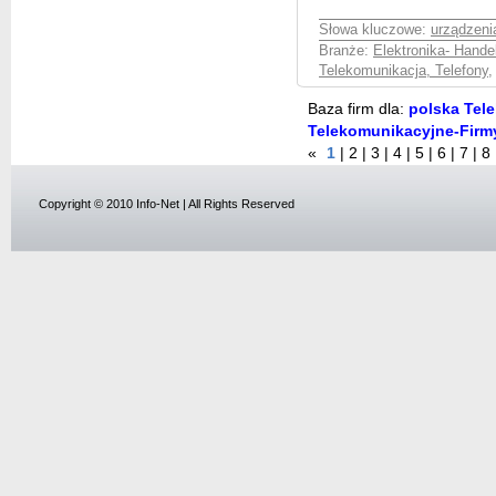
Słowa kluczowe:
urządzeni
Branże:
Elektronika- Hande
Telekomunikacja, Telefony
Baza firm dla:
polska Tele
Telekomunikacyjne-Firm
«
1
|
2
|
3
|
4
|
5
|
6
|
7
|
8
Copyright © 2010 Info-Net | All Rights Reserved