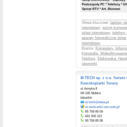
Podzespoły PC * Telefony * GP
Sprzęt RTV * Art. Biurowe
Słowa kluczowe:
laptopy sk
internetowy
,
sprzęt kompute
sklep internetowy
,
telefony 
aparaty fotograficzne sklep
internetowy
,
Branże:
Komputery, Inform
Fotografia, Wideofilmowani
Telefony
,
Elektronika- Hand
Upominki
,
M-TECH sp. z o.o. Serwis
Kserokopiarki Tonery
ul. Asnyka 8
69-100 Słubice
lubuskie
m-tech@data.pl
m-tech.info-net.com.pl
95 758 85 09
601 505 222
95 758 85 08