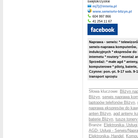
świętokrzyskie
mj7j@interia.pl
www.serwisrtv-blizyn.pl
604 997 866
41 254 11 67
Naprawa - serwis: * telewizor
serwis-naprawa komputerów, m
indukcyjnych * ekspresów do 
internetu * routery * montaż 
Sprzedaż: * małe agd * anteny,
komputerowe * piloty, baterie,
Czynne: pon.-pt. 9-17 sob. 9-
transport sprzętu
Słowa kluczowe:
Bliżyn na
Bliżyn
,
serwis naprawa kom
laptopów telefonów Bliżyn
,
naprawa ekspresów do kaw
anten Bliżyn
,
agd anteny ka
baterie Bliżyn
,
tusze tonery
Branże:
Elektronika- Usługi
AGD- Usługi - Serwis/Napr
Elektronika- Handel
,
Komput