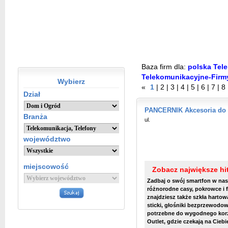
Baza firm dla:
polska Tele
Telekomunikacyjne-Firm
Wybierz
«
1
|
2
|
3
|
4
|
5
|
6
|
7
|
8
Dział
PANCERNIK Akcesoria do S
Branża
ul.
województwo
miejscowość
Zobacz największe h
Zadbaj o swój smartfon w nas
różnorodne casy, pokrowce i 
znajdziesz także szkła harto
sticki, głośniki bezprzewodow
potrzebne do wygodnego korzy
Outlet, gdzie czekają na Cieb