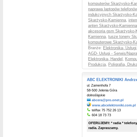
komputerów Skarżysko-Ka
naprawa laptopów telefon
indukcyjnych Skarżysko-K
Skarżysko-Kamienna
,
inte
anten Skarżysko-Kamienna
akcesoria gsm Skarżysko-
Kamienna
,
tusze tonery S
komputerowe Skarżysko-K
Branże:
Elektronika- Usługi
AGD- Usługi - Serwis/Napr
Elektronika- Handel
,
Komput
Produkcja
,
Poligrafia, Druka
ABC ELEKTRONIKI Andrzej
ul. Zamenhofa 7
58-500 Jelenia Góra
dolnośląskie
abcera@pro.onet.pl
www.abcelektroniki.com.pl
tel/fax 75 752 26 13
604 18 73 73
OFERUJEMY: * radia * telefony *
radia. Zapraszamy.