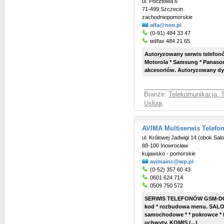
ul. Pocztowa 6
71-499 Szczecin
zachodniopomorskie
alfa@neo.pl
(0-91) 484 33 47
tel/fax 484 21 65
Autoryzowany serwis telefonó
Motorola * Samsung * Panasoni
akcesoriów. Autoryzowany dyst
Branże:
Telekomunikacja, T
Usługi
,
AVIMA Multiserwis Telef
ul. Królowej Jadwigi 14 (obok S
88-100 Inowrocław
kujawsko - pomorskie
avimainc@wp.pl
(0-52) 357 60 43
0601 624 714
0509 750 572
SERWIS TELEFONÓW GSM-DCS: 
kod * rozbudowa menu. SALON
samochodowe * * pokrowce * b
uchwyty. KOMIS (...)