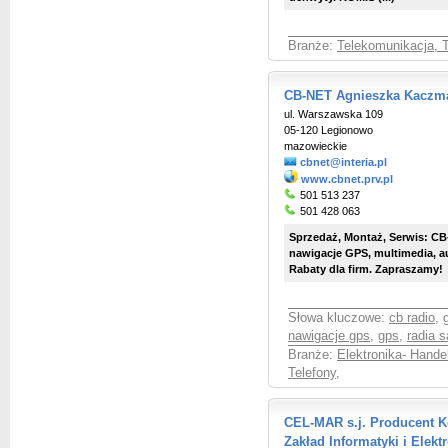
Branże:
Telekomunikacja, T
CB-NET Agnieszka Kaczm
ul. Warszawska 109
05-120 Legionowo
mazowieckie
cbnet@interia.pl
www.cbnet.prv.pl
501 513 237
501 428 063
Sprzedaż, Montaż, Serwis: CB
nawigacje GPS, multimedia, a
Rabaty dla firm. Zapraszamy!
Słowa kluczowe:
cb radio
,
nawigacje gps
,
gps
,
radia 
Branże:
Elektronika- Hande
Telefony
,
CEL-MAR s.j. Producent K
Zakład Informatyki i Elektr