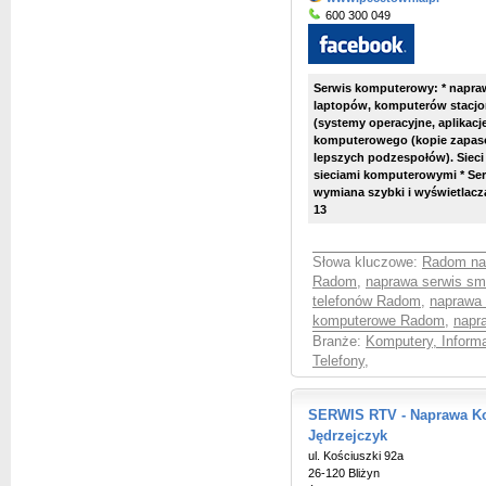
600 300 049
Serwis komputerowy: * napr
laptopów, komputerów stacjo
(systemy operacyjne, aplikacj
komputerowego (kopie zapaso
lepszych podzespołów). Sieci
sieciami komputerowymi * Se
wymiana szybki i wyświetlacza,
13
Słowa kluczowe:
Radom na
Radom
,
naprawa serwis s
telefonów Radom
,
naprawa
komputerowe Radom
,
napr
Branże:
Komputery, Informa
Telefony
,
SERWIS RTV - Naprawa Kom
Jędrzejczyk
ul. Kościuszki 92a
26-120 Bliżyn