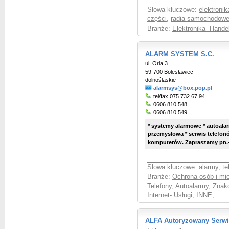
Słowa kluczowe:
elektroni
części
,
radia samochodow
Branże:
Elektronika- Hande
ALARM SYSTEM S.C.
ul. Orla 3
59-700 Bolesławiec
dolnośląskie
alarmsys@box.pop.pl
tel/fax 075 732 67 94
0606 810 548
0606 810 549
* systemy alarmowe * autoalar
przemysłowa * serwis telefon
komputerów. Zapraszamy pn.-p
Słowa kluczowe:
alarmy
,
te
Branże:
Ochrona osób i mie
Telefony
,
Autoalarmy, Znak
Internet- Usługi
,
INNE
,
ALFA Autoryzowany Serw