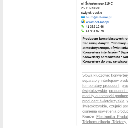
ul. Ściegiennego 219 C
25-116 Kielce
świętokrzyskie
biuro@cel-mar.pl
www.cel-mar.pl
41 362 12 46
41 361 07 70
Producent kompleksowych roz
transmisji danych: * Pomiary -
atmosferycznego, oświetlenia)
Konwertery interfejsów * Sepa
Konwertery adresowalne * Konw
Konwertery do prac serwisowy
Słowa kluczowe:
konwerter
separatory interfejsów prod
temperatury producent
,
pro
świętokrzyskie
,
producent s
moduły automatyki produce
producent świętokrzyskie
,
świętokrzyskie
,
czujniki po
ciśnienia oświetlenia produ
Branże:
Elektronika- Produ
Telekomunikacja, Telefony
,