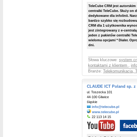
TeleCube CRM jest autorskim 
centralki TeleCube. Służy on d
dedykowane dla infolinii. Narz
bardzo szybko się rozbudowu
CRM dla 1 użytkownika wynosi
jest zintegrowany z e-central
jeden z pakietów centralki Tel
wieloma opcjami * Dialer. Op
dni.
Słowa kluczowe:
system crm
kontaktami z klientem
,
info
Branże:
Telekomunikacja, T
CLAUDE ICT Poland sp. z 
ul. Toszecka 101
44-100 Gliwice
śląskie
info@telecube.pl
www.telecube.pl
22 113 14 15