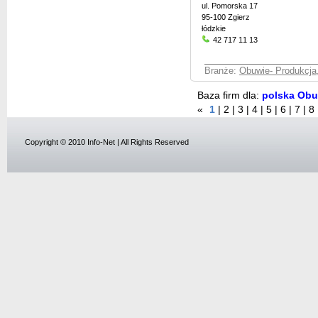
ul. Pomorska 17
95-100 Zgierz
łódzkie
42 717 11 13
Branże:
Obuwie- Produkcja,
Baza firm dla:
polska Obuw
«
1
|
2
|
3
|
4
|
5
|
6
|
7
|
8
Copyright © 2010 Info-Net | All Rights Reserved