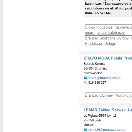
kaletnicze. * Zapraszamy od po
całodobowe na ul. Wołodyjosk
kom. 695 572 646.
Słowa kluczowe:
naprawa 
miarę
,
usługi kaletnicze
,
Branże:
Skórzane wyroby, 
Produkcja, Usługi
,
BRAVO MODA Polski Prod
Bobrek Kolonia
26-804 Stromiec
mazowieckie
biuro@bravomoda.pl
516 939 257
Branże:
Obuwie- Produkcja,
LEMAR Zakład Szewski Le
ul. Piękna 65/67 lok. 11
93-558 Łódź
łódzkie
mruk24@poczta.onet.pl