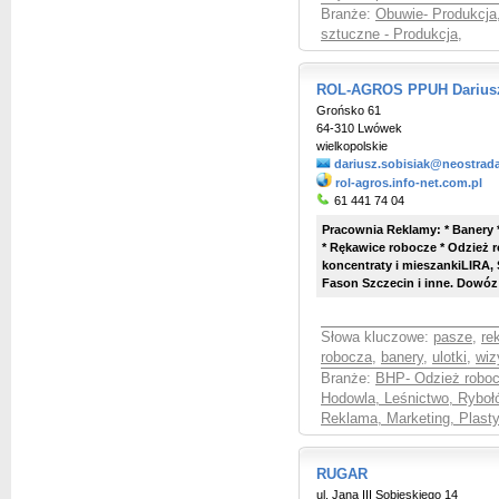
Branże:
Obuwie- Produkcja,
sztuczne - Produkcja
,
ROL-AGROS PPUH Dariusz
Grońsko 61
64-310 Lwówek
wielkopolskie
dariusz.sobisiak@neostrada
rol-agros.info-net.com.pl
61 441 74 04
Pracownia Reklamy: * Banery * 
* Rękawice robocze * Odzież 
koncentraty i mieszankiLIRA
Fason Szczecin i inne. Dowóz 
Słowa kluczowe:
pasze
,
re
robocza
,
banery
,
ulotki
,
wiz
Branże:
BHP- Odzież roboc
Hodowla, Leśnictwo, Rybo
Reklama, Marketing, Plast
RUGAR
ul. Jana III Sobieskiego 14