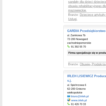
sandały dla dzieci dziecię
obuwia rehabilitacyjnego dla
mazowieckie
,
Branże:
Dziecięce artykuły
Usługi
,
GARDIA Przedsiębiorstw
ul. Zamkowa 7b
72-200 Nowogard
zachodniopomorskie
91 392 55 70
Firma specjalizuje się w pro
Branże:
Obuwie- Produkcja,
IRLEH LISIEWICZ Produce
s.j.
ul. Spichrzowa 6
62-200 Gniezno
wielkopolskie
biuro@irleh.pl
www.irleh.pl
61 426 70 33