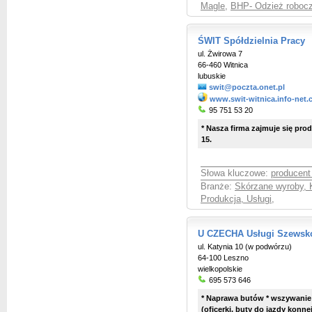
Magle
,
BHP- Odzież robocz
ŚWIT Spółdzielnia Pracy
ul. Żwirowa 7
66-460 Witnica
lubuskie
swit@poczta.onet.pl
www.swit-witnica.info-net.
95 751 53 20
* Nasza firma zajmuje się pr
15.
Słowa kluczowe:
producen
Branże:
Skórzane wyroby, 
Produkcja, Usługi
,
U CZECHA Usługi Szewsko
ul. Katynia 10 (w podwórzu)
64-100 Leszno
wielkopolskie
695 573 646
* Naprawa butów * wszywani
(oficerki, buty do jazdy konne