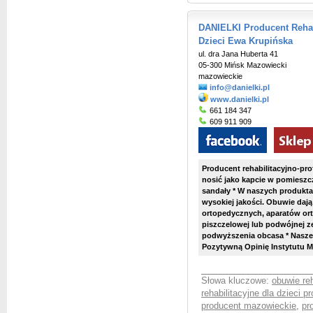
DANIELKI Producent Rehab
Dzieci Ewa Krupińska
ul. dra Jana Huberta 41
05-300 Mińsk Mazowiecki
mazowieckie
info@danielki.pl
www.danielki.pl
661 184 347
609 911 909
Producent rehabilitacyjno-pro
nosić jako kapcie w pomieszcze
sandały * W naszych produktac
wysokiej jakości. Obuwie daj
ortopedycznych, aparatów ort
piszczelowej lub podwójnej z
podwyższenia obcasa * Nasze
Pozytywną Opinię Instytutu Ma
Słowa kluczowe:
obuwie reh
rehabilitacyjne dla dzieci p
producent mazowieckie
,
pr