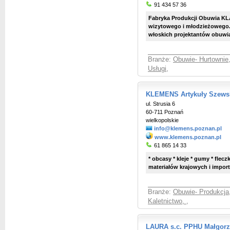
91 434 57 36
Fabryka Produkcji Obuwia KL
wizytowego i młodzieżowego.
włoskich projektantów obuwia,
Branże:
Obuwie- Hurtownie,
Usługi
,
KLEMENS Artykuły Szewski
ul. Strusia 6
60-711 Poznań
wielkopolskie
info@klemens.poznan.pl
www.klemens.poznan.pl
61 865 14 33
* obcasy * kleje * gumy * flec
materiałów krajowych i impor
Branże:
Obuwie- Produkcja,
Kaletnictwo,
,
LAURA s.c. PPHU Małgorza