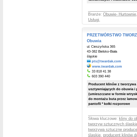
Branże:
Obuwie- Hurtownie,
Usługi
,
PRZETWÓRSTWO TWORZYW
Obuwia
ul. Cieszyńska 365
43-382 Bielsko-Biała
śląskie
pts@twardak.com
www.twardak.com
33 818 41 38
603 390 440
Producent klinów z tworzywa 
usztywniających do obuwia i p
(umieszczane w formie wtrysk
do montażu buta przez lamowa
pantofli * kołki rozporowe
Słowa kluczowe:
kliny do 
tworzyw sztucznych śląski
tworzywa sztuczne produce
śląskie
,
producent klinów d