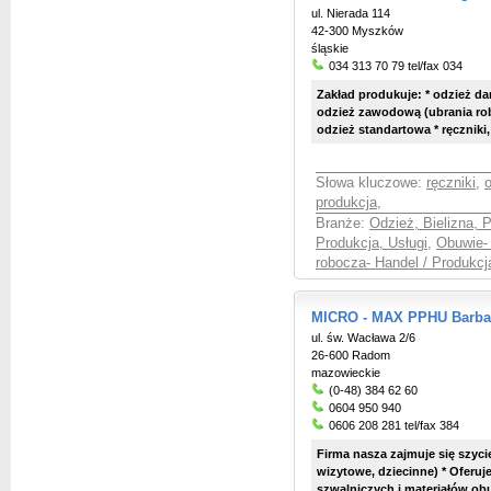
ul. Nierada 114
42-300 Myszków
śląskie
034 313 70 79 tel/fax 034
Zakład produkuje: * odzież da
odzież zawodową (ubrania rob
odzież standartowa * ręczniki, ś
Słowa kluczowe:
ręczniki
,
produkcja
,
Branże:
Odzież, Bielizna, 
Produkcja, Usługi
,
Obuwie- 
robocza- Handel / Produkcj
MICRO - MAX PPHU Barbar
ul. św. Wacława 2/6
26-600 Radom
mazowieckie
(0-48) 384 62 60
0604 950 940
0606 208 281 tel/fax 384
Firma nasza zajmuje się szyc
wizytowe, dziecinne) * Oferuj
szwalniczych i materiałów obu