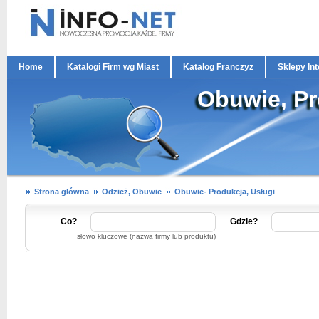
Home
Katalogi Firm wg Miast
Katalog Franczyz
Sklepy In
Obuwie, Pr
Strona główna
Odzież, Obuwie
Obuwie- Produkcja, Usługi
Co?
Gdzie?
słowo kluczowe (nazwa firmy lub produktu)