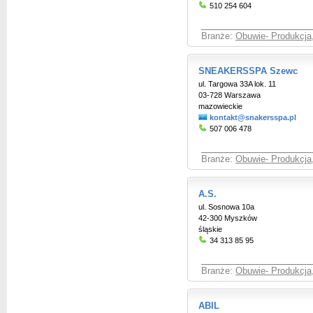
510 254 604
Branże:
Obuwie- Produkcja,
SNEAKERSSPA Szewc
ul. Targowa 33A lok. 11
03-728 Warszawa
mazowieckie
kontakt@snakersspa.pl
507 006 478
Branże:
Obuwie- Produkcja,
A.S.
ul. Sosnowa 10a
42-300 Myszków
śląskie
34 313 85 95
Branże:
Obuwie- Produkcja,
ABIL