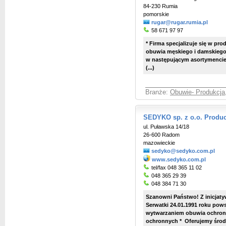
84-230 Rumia
pomorskie
rugar@rugar.rumia.pl
58 671 97 97
* Firma specjalizuje się w pr
obuwia męskiego i damskiego o
w następującym asortymenci
(...)
Branże:
Obuwie- Produkcja,
SEDYKO sp. z o.o. Produc
ul. Puławska 14/18
26-600 Radom
mazowieckie
sedyko@sedyko.com.pl
www.sedyko.com.pl
tel/fax 048 365 11 02
048 365 29 39
048 384 71 30
Szanowni Państwo! Z inicjaty
Serwatki 24.01.1991 roku pows
wytwarzaniem obuwia ochronn
ochronnych * Oferujemy środki