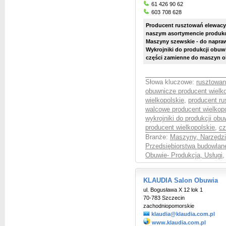
61 426 90 62
603 708 628
Producent rusztowań elewacy
naszym asortymencie produkc
Maszyny szewskie - do napraw
Wykrojniki do produkcji obuwi
części zamienne do maszyn 
Słowa kluczowe:
rusztowan
obuwnicze producent wielko
wielkopolskie
,
producent ru
walcowe producent wielkop
wykrojniki do produkcji obu
producent wielkopolskie
,
cz
Branże:
Maszyny, Narzędzia
Przedsiębiorstwa budowla
Obuwie- Produkcja, Usługi
KLAUDIA Salon Obuwia
ul. Bogusława X 12 lok 1
70-783 Szczecin
zachodniopomorskie
klaudia@klaudia.com.pl
www.klaudia.com.pl