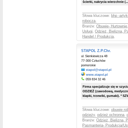
ścierki, nakrycia wierzchnie (..
Słowa kluczowe:
bhp -artyk
robocza
,
Branże:
Obuwie- Hurtownie,
Usługi
,
Odzież, Bielizna, P
Handel / Produkcja
,
STAPOL Z.P.Chr.
ul. Sienkiewicza 48
77-300 Człuchów
pomorskie
stapol@stapol.pl
www.stapol.pl
059 834 32 46
Firma specjalizuje się w szyci
ODZIEŻ (zawodową, medycz
klapki, trzewiki, gumaki). * S
Słowa kluczowe:
obuwie ro
odzieży
,
odzież ochronna
,
Branże:
Odzież, Bielizna, 
Pasmanteria- Produkcja/Us