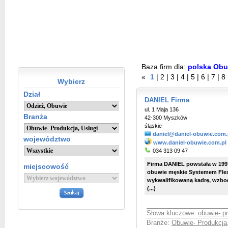
Baza firm dla:
polska Obuw
«
1
|
2
|
3
|
4
|
5
|
6
|
7
|
8
Wybierz
Dział
DANIEL Firma
ul. 1 Maja 136
Branża
42-300 Myszków
śląskie
daniel@daniel-obuwie.com.
województwo
www.daniel-obuwie.com.pl
034 313 09 47
Firma DANIEL powstała w 199
miejscowość
obuwie męskie Systemem Flexi
wykwalifikowaną kadrę, wzbo
(...)
Słowa kluczowe:
obuwie- p
Branże:
Obuwie- Produkcja,