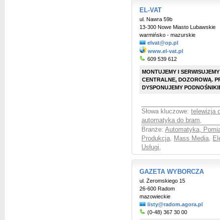
EL-VAT
ul. Nawra 59b
13-300 Nowe Miasto Lubawskie
warmińsko - mazurskie
elvat@op.pl
www.el-vat.pl
609 539 612
MONTUJEMY I SERWISUJEM
CENTRALNE, DOZOROWĄ. P
DYSPONUJEMY PODNOŚNIKI
Słowa kluczowe:
telewizja
automatyka do bram
,
Branże:
Automatyka, Pomia
Produkcja
,
Mass Media
,
El
Usługi
,
GAZETA WYBORCZA
ul. Żeromskiego 15
26-600 Radom
mazowieckie
listy@radom.agora.pl
(0-48) 367 30 00