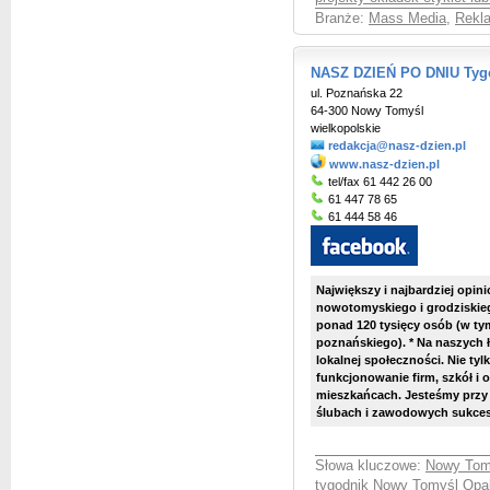
Branże:
Mass Media
,
Rekla
NASZ DZIEŃ PO DNIU Tyg
ul. Poznańska 22
64-300 Nowy Tomyśl
wielkopolskie
redakcja@nasz-dzien.pl
www.nasz-dzien.pl
tel/fax 61 442 26 00
61 447 78 65
61 444 58 46
Największy i najbardziej opi
nowotomyskiego i grodziskieg
ponad 120 tysięcy osób (w ty
poznańskiego). *
Na naszych 
lokalnej społeczności. Nie ty
funkcjonowanie firm, szkół i o
mieszkańcach. Jesteśmy przy
ślubach i zawodowych sukce
Słowa kluczowe:
Nowy Tomy
tygodnik Nowy Tomyśl Opal