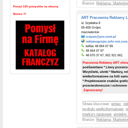
Branże:
Reklama, Marketin
Ponad 100 pomysłów na własną
Biznes !!!
ART Pracownia Reklamy L
ul. Szpitalna 8
05-600 Grójec
mazowieckie
rzepart@pro.onet.pl
reklamagrojec.info-net.com
tel/fax 48 664 07 99
48 664 07 97
48 670 37 67, 601 921 661
Pracownia Reklamy ART oferu
podświetlane * Litery przestr
Wizytówki, ulotki * Markizy, ro
wielkoformatowe na folii samo
* Projektowanie znaków grafic
przeciwsłoneczne i ochronne 
Zapraszamy!
Słowa kluczowe:
grójec
,
re
wydruki wielkoformatowe
,
r
markizy tarasowe
,
projekty
Branże:
Reklama, Marketin