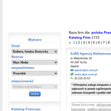
Baza firm dla:
polska Pras
Katalog Firm
1723
Wybierz
«
1
|
2
|
3
|
4
|
5
|
6
|
7
|
8
Dział
AJAN Agencja Reklamowo
Branża
ul. Wejchertów 19
43-100 Tychy
śląskie
województwo
ajan@ajan.com.pl
www.ajan.com.pl
32 219 23 53
miejscowość
* Oferujemy usługi związane 
ogłoszeń w prasie ogólnopolski
zakresie fotografii i grafiki r
Słowa kluczowe:
reklamowe
Katalog Franczyz
kampanie
,
grafika reklamo