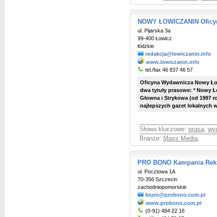
NOWY ŁOWICZANIN Oficy
ul. Pijarska 3a
99-400 Łowicz
łódzkie
redakcja@lowiczanin.info
www.lowiczanin.info
tel./fax 46 837 46 57
Oficyna Wydawnicza Nowy Łowi
dwa tytuły prasowe: * Nowy Ł
Głowna i Strykowa (od 1997 ro
najlepszych gazet lokalnych w 
Słowa kluczowe:
prasa
,
wy
Branże:
Mass Media
,
PRO BONO Kampania Rek
ul. Pocztowa 1A
70-356 Szczecin
zachodniopomorskie
biuro@probono.com.pl
www.probono.com.pl
(0-91) 484 22 16