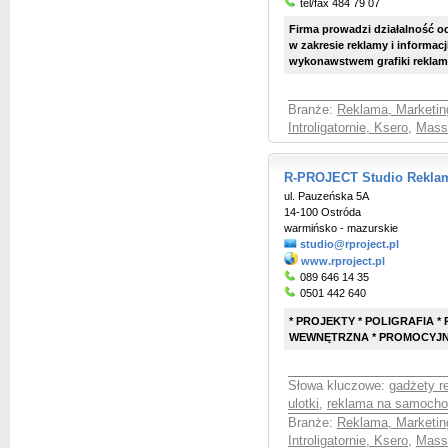
tel/fax 484 79 07
Firma prowadzi działalność 
w zakresie reklamy i informac
wykonawstwem grafiki reklamowe
Branże:
Reklama, Marketin
Introligatornie, Ksero
,
Mass
R-PROJECT Studio Reklam
ul. Pauzeńska 5A
14-100 Ostróda
warmińsko - mazurskie
studio@rproject.pl
www.rproject.pl
089 646 14 35
0501 442 640
* PROJEKTY * POLIGRAFIA 
WEWNĘTRZNA * PROMOCYJN
Słowa kluczowe:
gadżety 
ulotki
,
reklama na samoch
Branże:
Reklama, Marketin
Introligatornie, Ksero
,
Mass