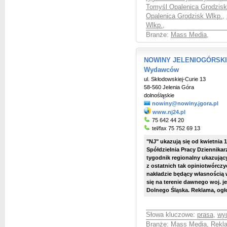
Tomyśl Opalenica Grodzisk
Opalenica Grodzisk Wlkp.
,
Wlkp.
,
Branże:
Mass Media
,
NOWINY JELENIOGÓRSKIE S
Wydawców
ul. Skłodowskiej-Curie 13
58-560 Jelenia Góra
dolnośląskie
nowiny@nowiny.jgora.pl
www.nj24.pl
75 642 44 20
tel/fax 75 752 69 13
"NJ" ukazują się od kwietnia 
Spółdzielnia Pracy Dziennikar
tygodnik regionalny ukazując
z ostatnich tak opiniotwórcz
nakładzie będący własnością 
się na terenie dawnego woj. 
Dolnego Śląska. Reklama, ogłos
Słowa kluczowe:
prasa
,
wy
Branże:
Mass Media
,
Rekla