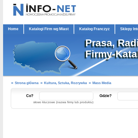
Home
Katalogi Firm wg Miast
Katalog Franczyz
Sklepy In
Prasa, Rad
Firmy-Kata
Strona główna
Kultura, Sztuka, Rozrywka
Mass Media
Co?
Gdzie?
słowo kluczowe (nazwa firmy lub produktu)