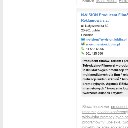
Branże:
Mass Media
,
Elekt
N-VISION Producent Film
Reklamowa s.c.
ul. Nałęczowska 30
20-701 Lublin
lubelskie
n-vision@n-vision.lublin.pl
www.n-vision.lublin.pl
81 532 65 66
501 425 686
Producent filmów, reklam i p
Telewizyjno-Filmowej – produ
instruktażowych * realizacje t
multimedialnych dla firm * re
realizacje wideo szkoleń * two
promocyjnych. Agencja REklamo
internetowych * tworzenie logo
tworzenie okładek i etykiet
Słowa kluczowe:
producent
transmisja video konferencji
widowiska promocyjnych pr
programów tv lubelskie
,
two
projekty okładek etykiet lub