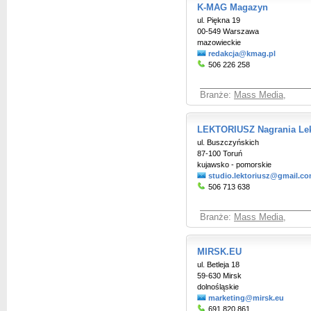
K-MAG Magazyn
ul. Piękna 19
00-549 Warszawa
mazowieckie
redakcja@kmag.pl
506 226 258
Branże:
Mass Media
,
LEKTORIUSZ Nagrania Lek
ul. Buszczyńskich
87-100 Toruń
kujawsko - pomorskie
studio.lektoriusz@gmail.c
506 713 638
Branże:
Mass Media
,
MIRSK.EU
ul. Betleja 18
59-630 Mirsk
dolnośląskie
marketing@mirsk.eu
691 820 861