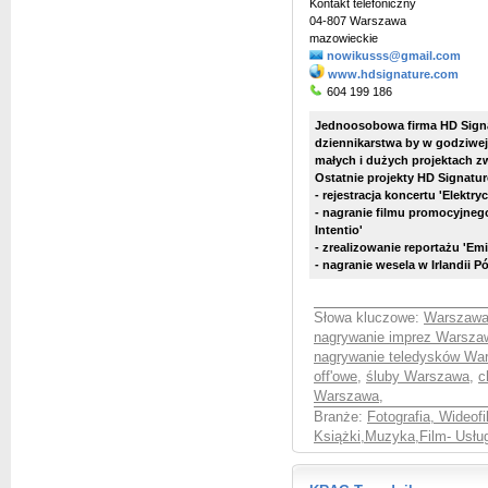
Kontakt telefoniczny
04-807 Warszawa
mazowieckie
nowikusss@gmail.com
www.hdsignature.com
604 199 186
Jednoosobowa firma HD Signa
dziennikarstwa by w godziwej
małych i dużych projektach z
Ostatnie projekty HD Signatur
- rejestracja koncertu 'Elektry
- nagranie filmu promocyjnego 
Intentio'
- zrealizowanie reportażu 'Emi
- nagranie wesela w Irlandii P
Słowa kluczowe:
Warszawa
nagrywanie imprez Warsza
nagrywanie teledysków Wa
off'owe
,
śluby Warszawa
,
c
Warszawa
,
Branże:
Fotografia, Wideof
Książki,Muzyka,Film- Usług