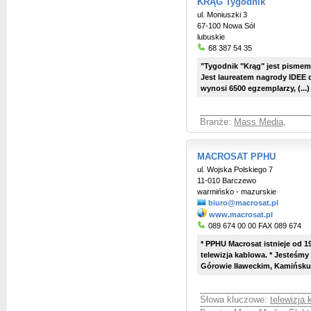
KRĄG Tygodnik
ul. Moniuszki 3
67-100 Nowa Sól
lubuskie
68 387 54 35
"Tygodnik "Krąg" jest pismem
Jest laureatem nagrody IDEE d
wynosi 6500 egzemplarzy, (...)
Branże:
Mass Media
,
MACROSAT PPHU
ul. Wojska Polskiego 7
11-010 Barczewo
warmińsko - mazurskie
biuro@macrosat.pl
www.macrosat.pl
089 674 00 00 FAX 089 674
* PPHU Macrosat istnieje od 
telewizja kablowa. * Jesteśmy
Górowie Iławeckim, Kamińsku i
Słowa kluczowe:
telewizja