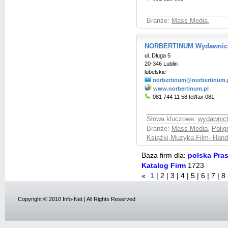
Branże:
Mass Media
,
NORBERTINUM Wydawnictwo
ul. Długa 5
20-346 Lublin
lubelskie
norbertinum@norbertinum.
www.norbertinum.pl
081 744 11 58 tel/fax 081
Słowa kluczowe:
wydawnic
Branże:
Mass Media
,
Polig
Książki,Muzyka,Film- Hand
Baza firm dla:
polska Pras
Katalog Firm
1723
«
1
|
2
|
3
|
4
|
5
|
6
|
7
|
8
Copyright © 2010 Info-Net | All Rights Reserved