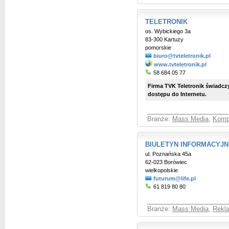
TELETRONIK
os. Wybickiego 3a
83-300 Kartuzy
pomorskie
biuro@tvteletronik.pl
www.tvteletronik.pl
58 684 05 77
Firma TVK Teletronik świadczy
dostępu do Internetu.
Branże:
Mass Media
,
Kompu
BIULETYN INFORMACYJN
ul. Poznańska 45a
62-023 Borówiec
wielkopolskie
futurum@life.pl
61 819 80 80
Branże:
Mass Media
,
Rekla