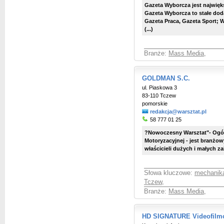
Gazeta Wyborcza jest najwięk
Gazeta Wyborcza to stałe do
Gazeta Praca, Gazeta Sport;
(...)
Branże:
Mass Media
,
GOLDMAN S.C.
ul. Piaskowa 3
83-110 Tczew
pomorskie
redakcja@warsztat.pl
58 777 01 25
?Nowoczesny Warsztat"- Ogól
Motoryzacyjnej - jest branż
właścicieli dużych i małych za
Słowa kluczowe:
mechanik
Tczew
,
Branże:
Mass Media
,
HD SIGNATURE Videofilmo