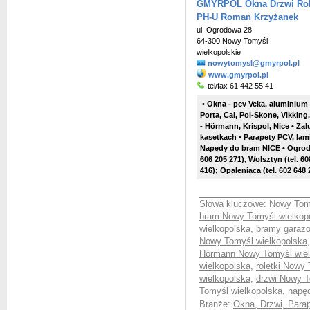
GMYRPOL Okna Drzwi Role
PH-U Roman Krzyżanek
ul. Ogrodowa 28
64-300 Nowy Tomyśl
wielkopolskie
nowytomysl@gmyrpol.pl
www.gmyrpol.pl
tel/fax 61 442 55 41
• Okna - pcv Veka, aluminium
Porta, Cal, Pol-Skone, Vikki
-
Hörmann
, Krispol, Nice • Żal
kasetkach • Parapety PCV, lam
Napędy do bram NICE
• Ogro
606 205 271), Wolsztyn (tel. 60
416);
Opaleniaca (tel. 602 648 
Słowa kluczowe:
Nowy Tomy
bram Nowy Tomyśl wielkop
wielkopolska
,
bramy garaż
Nowy Tomyśl wielkopolska
Hormann Nowy Tomyśl wiel
wielkopolska
,
roletki Nowy
wielkopolska
,
drzwi Nowy T
Tomyśl wielkopolska
,
napę
Branże:
Okna, Drzwi, Parap