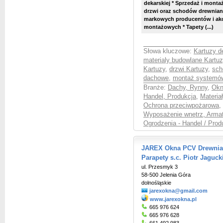
dekarskiej * Sprzedaż i mont
drzwi oraz schodów drewnian
markowych producentów i ak
montażowych * Tapety (...)
Słowa kluczowe:
Kartuzy d
materialy budowlane Kartuz
Kartuzy
,
drzwi Kartuzy
,
sch
dachowe
,
montaż systemów
Branże:
Dachy, Rynny
,
Okn
Handel, Produkcja
,
Materia
Ochrona przeciwpożarowa
,
Wyposażenie wnętrz, Armat
Ogrodzenia - Handel / Prod
JAREX Okna PCV Drewnia
Parapety s.c. Piotr Jaguc
ul. Przesmyk 3
58-500 Jelenia Góra
dolnośląskie
jarexokna@gmail.com
www.jarexokna.pl
665 976 624
665 976 628