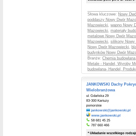
Słowa kluczowe:
Nowy Dwó
poddaszy Nowy Dwór Mazo
Mazowiecki
,
wapno Nowy D
Mazowiecki
,
materiały bu
metalowe Nowy Dwór Mazo
Mazowiecki
,
silikony Nowy
Nowy Dwór Mazowiecki
,
bl
budynków Nowy Dwór Mazo
Branże:
Chemia budowlana
Metale - Handel, Wyroby M
budowlana- Handel, Produk
JANKOWSKI Dachy Pokryci
Wielobranżowa
ul. Gdańska 29
83-300 Kartuzy
pomorskie
jankowski@jankowski.pl
www.jankowski.pl
58 681 45 25
787 660 466
* Układanie wszelkiego rodzaj