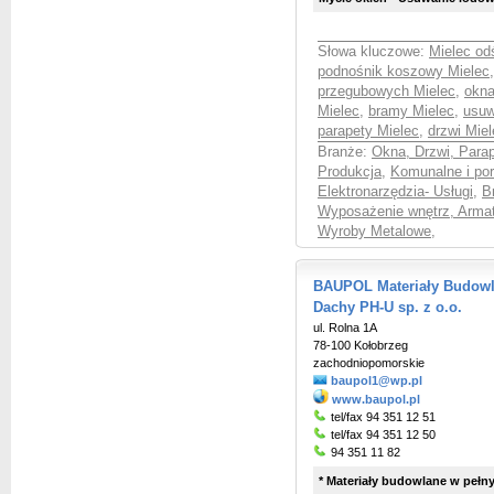
Słowa kluczowe:
Mielec od
podnośnik koszowy Mielec
przegubowych Mielec
,
okna
Mielec
,
bramy Mielec
,
usuw
parapety Mielec
,
drzwi Miel
Branże:
Okna, Drzwi, Parap
Produkcja
,
Komunalne i po
Elektronarzędzia- Usługi
,
B
Wyposażenie wnętrz, Armat
Wyroby Metalowe
,
BAUPOL Materiały Budowl
Dachy PH-U sp. z o.o.
ul. Rolna 1A
78-100 Kołobrzeg
zachodniopomorskie
baupol1@wp.pl
www.baupol.pl
tel/fax 94 351 12 51
tel/fax 94 351 12 50
94 351 11 82
* Materiały budowlane w pełnym