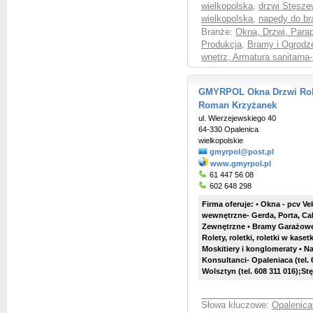
wielkopolska
,
drzwi Stęsze
wielkopolska
,
napędy do br
Branże:
Okna, Drzwi, Parap
Produkcja
,
Bramy i Ogrodze
wnętrz, Armatura sanitarna
GMYRPOL Okna Drzwi Rol
Roman Krzyżanek
ul. Wierzejewskiego 40
64-330 Opalenica
wielkopolskie
gmyrpol@post.pl
www.gmyrpol.pl
61 447 56 08
602 648 298
Firma oferuje:
• Okna - pcv Ve
wewnętrzne- Gerda, Porta, Cal
Zewnętrzne • Bramy Garażow
Rolety, roletki, roletki w kas
Moskitiery i konglomeraty • 
Konsultanci- Opaleniaca (tel. 
Wolsztyn (tel. 608 311 016);Stę
Słowa kluczowe:
Opalenica