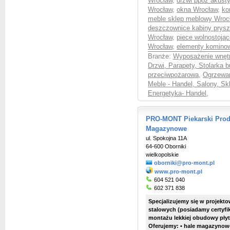
Wrocław
,
drzwi ppoż akust
Wrocław
,
okna Wrocław
,
ko
meble sklep meblowy Wroc
deszczownice kabiny prys
Wrocław
,
piece wolnostoją
Wrocław
,
elementy komino
Branże:
Wyposażenie wnętr
Drzwi, Parapety, Stolarka 
przeciwpożarowa
,
Ogrzewan
Meble - Handel, Salony, S
Energetyka- Handel
,
PRO-MONT Piekarski Produ
Magazynowe
ul. Spokojna 11A
64-600 Oborniki
wielkopolskie
oborniki@pro-mont.pl
www.pro-mont.pl
604 521 040
602 371 838
Specjalizujemy się w projekt
stalowych (posiadamy certyfi
montażu lekkiej obudowy płyt
Oferujemy: • hale magazynow