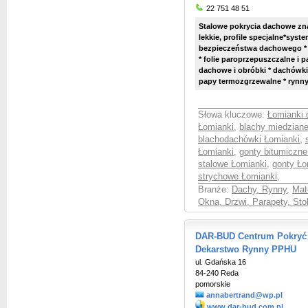
22 751 48 51
Stalowe pokrycia dachowe znan
lekkie, profile specjalne*syst
bezpieczeństwa dachowego * 
* folie paroprzepuszczalne i pa
dachowe i obróbki * dachówki
papy termozgrzewalne * rynny 
Słowa kluczowe:
Łomianki 
Łomianki
,
blachy miedzian
blachodachówki Łomianki
,
Łomianki
,
gonty bitumiczne
stalowe Łomianki
,
gonty Ło
strychowe Łomianki
,
Branże:
Dachy, Rynny
,
Mat
Okna, Drzwi, Parapety, Sto
DAR-BUD Centrum Pokryć
Dekarstwo Rynny PPHU
ul. Gdańska 16
84-240 Reda
pomorskie
annabertrand@wp.pl
www.dar-bud.com.pl