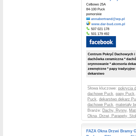
Celbowo 25A
84-100 Puck
pomorskie
annabertrand@wp.pl
www.dar-bud.com.pl
507 021 178
501 179 492
Centrum Pokryć Dachowych i 
dachówka ceramiczna * dachó
orynnowanie * akcesoria dekar
zewnętrzne * papy tradycyjne 
dekarstwo
Słowa kluczowe:
pokrycia
dachowe Puck
,
papy Puck
Puck
,
dekarstwo dekarz P
dachowe Puck
,
materiały 
Branże:
Dachy, Rynny
,
Mat
Okna, Drzwi, Parapety, Sto
FAZA Okna Drzwi Bramy G