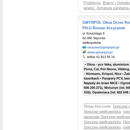
Produkcja
,
Bramy i Ogrodze
wnętrz, Armatura sanitarna
GMYRPOL Okna Drzwi Role
PH-U Roman Krzyżanek
ul. Kosickiego 9
62-060 Stęszew
wielkopolskie
steszew@gmyrpol.pl
www.gmyrpol.pl
tel/fax 61 813 56 14
• Okna - pcv Veka, aluminium
Porta, Cal, Pol-Skone, Vikki
-
Hörmann
, Krispol, Nice • Żal
kasetkach • Parapety PCV, lam
Napędy do bram NICE
• Ogro
606 205 271), Wolsztyn (tel. 60
416);
Opaleniaca (tel. 602 648 
Słowa kluczowe:
Stęszew w
Stęszew wielkopolska
,
ogr
garażowe Stęszew wielkop
Stęszew wielkopolska
,
Hor
Stęszew wielkopolska
,
role