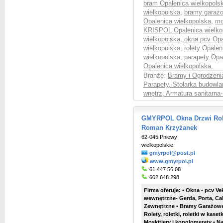
bram Opalenica wielkopols
wielkopolska
,
bramy garażo
Opalenica wielkopolska
,
mo
KRISPOL Opalenica wielko
wielkopolska
,
okna pcv Opa
wielkopolska
,
rolety Opalen
wielkopolska
,
parapety Opa
Opalenica wielkopolska
,
Branże:
Bramy i Ogrodzenia
Parapety, Stolarka budowla
wnętrz, Armatura sanitarna
GMYRPOL Okna Drzwi Rol
Roman Krzyżanek
62-045 Pniewy
wielkopolskie
gmyrpol@post.pl
www.gmyrpol.pl
61 447 56 08
602 648 298
Firma oferuje: • Okna - pcv Ve
wewnętrzne- Gerda, Porta, Cal
Zewnętrzne • Bramy Garażowe 
Rolety, roletki, roletki w kas
Moskitiery i konglomeraty • 