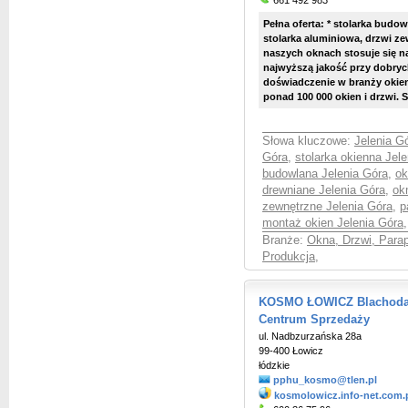
661 492 983
Pełna oferta: * stolarka budo
stolarka aluminiowa, drzwi ze
naszych oknach stosuje się n
najwyższą jakość przy dobryc
doświadczenie w branży okien
ponad 100 000 okien i drzwi. 
Słowa kluczowe:
Jelenia G
Góra
,
stolarka okienna Jel
budowlana Jelenia Góra
,
ok
drewniane Jelenia Góra
,
ok
zewnętrzne Jelenia Góra
,
p
montaż okien Jelenia Góra
,
Branże:
Okna, Drzwi, Parap
Produkcja
,
KOSMO ŁOWICZ Blachodac
Centrum Sprzedaży
ul. Nadbzurzańska 28a
99-400 Łowicz
łódzkie
pphu_kosmo@tlen.pl
kosmolowicz.info-net.com.