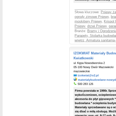
Słowa kluczowe:
Pniewy ża
ogrody zimowe Pniewy
,
bra
moskitiery Pniewy
,
Krispol
Pniewy
,
drzwi Pniewy
,
para
Branże:
Bramy i Ogrodzenia
Parapety, Stolarka budowla
wnętrz, Armatura sanitarna
IZOKWIAT Materiały Budo
Kwiatkowski
ul. Kępa Nowodworska 2
05-100 Nowy Dwór Mazowiecki
mazowieckie
izokwiat@o2.pl
materialybudowlane-nowydw
500 283 126
Firma powstała w 1990r. Sprz
wykończeniowe, ociepleniowe 
akcesoria do płyt gipsowych 
budowlana * ocieplenia budyn
Materiały sprzedawane są o w
się dbać o miłą obsługę. Moż
otwarcia: pon.-pt. 8-17 sob. 8