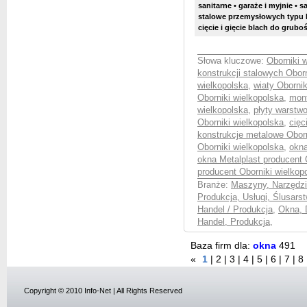
sanitarne • garaże i myjnie •
stalowe przemysłowych typu M
cięcie i gięcie blach do grubo
Słowa kluczowe:
Oborniki 
konstrukcji stalowych Obor
wielkopolska
,
wiaty Obornik
Oborniki wielkopolska
,
mont
wielkopolska
,
płyty warstw
Oborniki wielkopolska
,
cięc
konstrukcje metalowe Oborn
Oborniki wielkopolska
,
okna
okna Metalplast producent 
producent Oborniki wielkop
Branże:
Maszyny, Narzędzia
Produkcja, Usługi, Ślusars
Handel / Produkcja
,
Okna, 
Handel, Produkcja
,
Baza firm dla:
okna
491
«
1
|
2
|
3
|
4
|
5
|
6
|
7
|
8
Copyright © 2010 Info-Net | All Rights Reserved