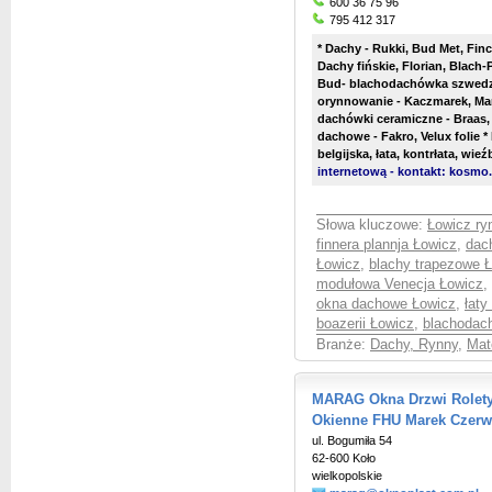
600 36 75 96
795 412 317
* Dachy - Rukki, Bud Met, Finc
Dachy fińskie, Florian, Blach-
Bud- blachodachówka szwedzk
orynnowanie - Kaczmarek, Mar
dachówki ceramiczne - Braas,
dachowe - Fakro, Velux folie * 
belgijska, łata, kontrłata, wi
internetową - kontakt: kosm
Słowa kluczowe:
Łowicz ry
finnera plannja Łowicz
,
dac
Łowicz
,
blachy trapezowe 
modułowa Venecja Łowicz
,
okna dachowe Łowicz
,
łaty
boazerii Łowicz
,
blachodac
Branże:
Dachy, Rynny
,
Mat
MARAG Okna Drzwi Rolety
Okienne FHU Marek Czerw
ul. Bogumiła 54
62-600 Koło
wielkopolskie