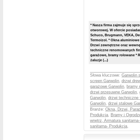
* Nasza firma zajmuje się spr
otworowej. W ofercie posiada
Schuco, Brugmann, VEKA, Dec
Termoizol. * Okna aluminiow
Drzwi zewnętrzne oraz wewnęt
techniczne renomowanych firm
garażowe, bramy rolowane * Ro
żaluzje (...)
Słowa kluczowe:
Garwolin 
screen Garwolin
,
drzwi dre
garażowe Garwolin
,
bramy 
drzwi przesuwne Garwolin
,
Garwolin
,
drzwi techniczne
Garwolin
,
drzwi stalowe Gar
Branże:
Okna, Drzwi, Parap
Produkcja
,
Bramy i Ogrodze
wnętrz, Armatura sanitarna
sanitarna- Produkcja
,