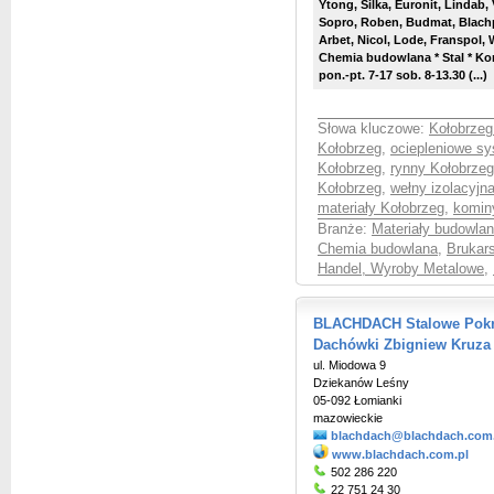
Ytong, Silka, Euronit, Lindab,
Sopro, Roben, Budmat, Blachpr
Arbet, Nicol, Lode, Franspol, 
Chemia budowlana * Stal * K
pon.-pt. 7-17 sob. 8-13.30 (...)
Słowa kluczowe:
Kołobrzeg
Kołobrzeg
,
ociepleniowe s
Kołobrzeg
,
rynny Kołobrzeg
Kołobrzeg
,
wełny izolacyjn
materiały Kołobrzeg
,
komin
Branże:
Materiały budowlan
Chemia budowlana
,
Brukar
Handel, Wyroby Metalowe
,
BLACHDACH Stalowe Pokr
Dachówki Zbigniew Kruza
ul. Miodowa 9
Dziekanów Leśny
05-092 Łomianki
mazowieckie
blachdach@blachdach.com.
www.blachdach.com.pl
502 286 220
22 751 24 30