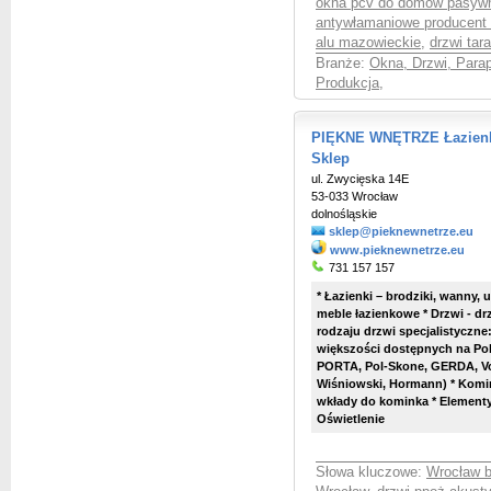
okna pcv do domów pasywn
antywłamaniowe producent
alu mazowieckie
,
drzwi ta
Branże:
Okna, Drzwi, Parap
Produkcja
,
PIĘKNE WNĘTRZE Łazienki
Sklep
ul. Zwycięska 14E
53-033 Wrocław
dolnośląskie
sklep@pieknewnetrze.eu
www.pieknewnetrze.eu
731 157 157
* Łazienki – brodziki, wanny,
meble łazienkowe * Drzwi - d
rodzaju drzwi specjalistyczne
większości dostępnych na Po
PORTA, Pol-Skone, GERDA, Vos
Wiśniowski, Hormann) * Komink
wkłady do kominka * Element
Oświetlenie
Słowa kluczowe:
Wrocław b