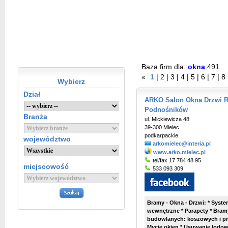
Baza firm dla:
okna
491
«
1
|
2
|
3
|
4
|
5
|
6
|
7
|
8
Wybierz
Dział
ARKO Salon Okna Drzwi R
Podnośników
Branża
ul. Mickiewicza 48
39-300 Mielec
podkarpackie
województwo
arkomielec@interia.pl
www.arko.mielec.pl
tel/fax 17 784 48 95
miejscowość
533 093 309
Bramy - Okna - Drzwi: * Syste
wewnętrzne * Parapety * Bra
budowlanych: koszowych i pr
Mycie okien * Usuwanie lodowy