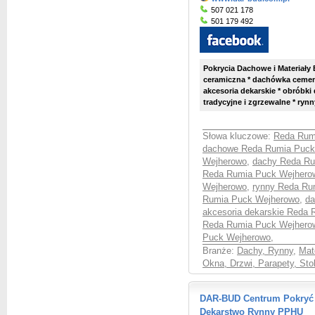
507 021 178
501 179 492
Pokrycia Dachowe i Materiał
ceramiczna * dachówka cemen
akcesoria dekarskie * obróbki
tradycyjne i zgrzewalne * rynn
Słowa kluczowe:
Reda Rum
dachowe Reda Rumia Puck
Wejherowo
,
dachy Reda Ru
Reda Rumia Puck Wejhero
Wejherowo
,
rynny Reda Ru
Rumia Puck Wejherowo
,
da
akcesoria dekarskie Reda
Reda Rumia Puck Wejhero
Puck Wejherowo
,
Branże:
Dachy, Rynny
,
Mat
Okna, Drzwi, Parapety, Sto
DAR-BUD Centrum Pokryć
Dekarstwo Rynny PPHU