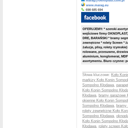
marag@oknoplast.com.pl
www.marag.eu
698 685 694
OFERUJEMY: * szeroki asorty
wejściowe firmy OKNOPLAST
DRE, BARAŃSKI * bramy seg
zewnętrzne * rolety Screen * ż
żaluzje, plisy, rolety rzymskie
rolowane, przesuwne, drzwiowe
aluminium, konglomerat, MDF
asortymentu. Biuro czynne: pon
Słowa kluczowe:
Koło Koni
markizy Koło Konin Sompo
Sompolno Kłodawa
,
parape
Koło Konin Sompolno Kłod
Kłodawa
,
bramy garażowe 
okienne Koło Konin Sompo
Sompolno Kłodawa
,
bramy 
rolety zewnętrzne Koło Ko
Sompolno Kłodawa
,
oknopl
Koło Konin Sompolno Kłod
Kłodawa
,
rolety screen Ko