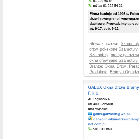
61 292 60 84
tel/fax 61 292 54 21
Firma istnieje od 1995 r.. Pol
drzwi zewnętrzne i wewnętrzne
dachowe. Prowadzimy sprzedaż
pt. 9-17, sob. 9-12.
Słowa kluczowe:
Szamotuły
drzwi pol-skone Szamotuły
Szamotuły
,
bramy garażow
okna drewniane Szamotuły
,
Branże:
Okna, Drzwi, Parap
Produkcja
,
Bramy i Ogrodze
GALUX Okna Drzwi Bramy 
F.H.U.
Al. Legionów 6
08-400 Garwolin
mazowieckie
galux.garwolin@wp.pl
garwolin-okna-drzwi-bramy-
net.com.pl
501 012 860