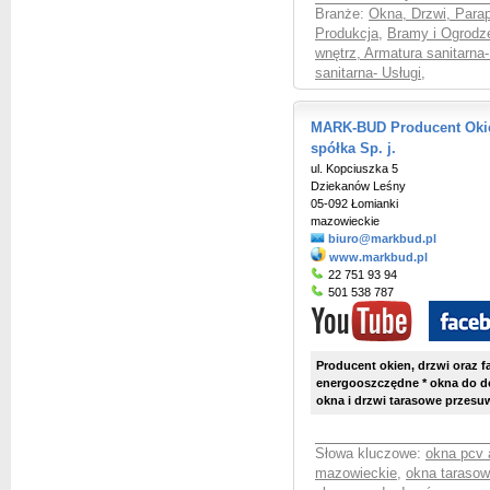
Branże:
Okna, Drzwi, Parap
Produkcja
,
Bramy i Ogrodze
wnętrz, Armatura sanitarna
sanitarna- Usługi
,
MARK-BUD Producent Okie
spółka Sp. j.
ul. Kopciuszka 5
Dziekanów Leśny
05-092 Łomianki
mazowieckie
biuro@markbud.pl
www.markbud.pl
22 751 93 94
501 538 787
Producent okien, drzwi oraz f
energooszczędne * okna do 
okna i drzwi tarasowe przesu
Słowa kluczowe:
okna pcv 
mazowieckie
,
okna taraso