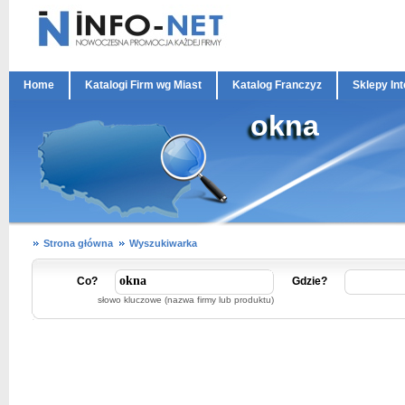
Home
Katalogi Firm wg Miast
Katalog Franczyz
Sklepy In
okna
Strona główna
Wyszukiwarka
Co?
Gdzie?
słowo kluczowe (nazwa firmy lub produktu)