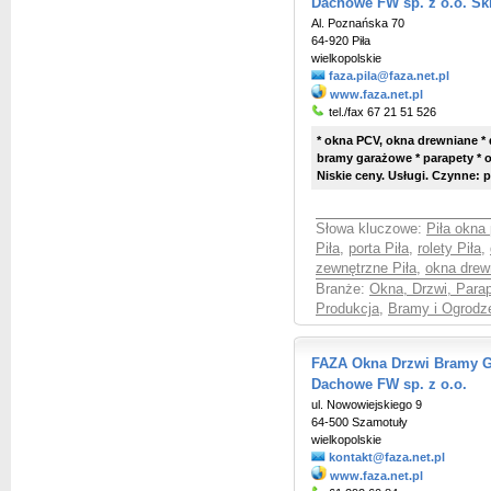
Dachowe FW sp. z o.o. Sk
Al. Poznańska 70
64-920 Piła
wielkopolskie
faza.pila@faza.net.pl
www.faza.net.pl
tel./fax 67 21 51 526
* okna PCV, okna drewniane * 
bramy garażowe * parapety * 
Niskie ceny. Usługi. Czynne: p
Słowa kluczowe:
Piła okna
Piła
,
porta Piła
,
rolety Piła
,
zewnętrzne Piła
,
okna drew
Branże:
Okna, Drzwi, Parap
Produkcja
,
Bramy i Ogrodze
FAZA Okna Drzwi Bramy G
Dachowe FW sp. z o.o.
ul. Nowowiejskiego 9
64-500 Szamotuły
wielkopolskie
kontakt@faza.net.pl
www.faza.net.pl