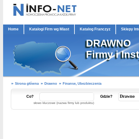
Home
Katalogi Firm wg Miast
Katalog Franczyz
Sklepy In
DRAWNO
Firmy i Ins
Strona główna
Drawno
Finanse, Ubezbieczenia
Co?
Gdzie?
słowo kluczowe (nazwa firmy lub produktu)