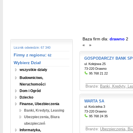
Baza firm dla:
drawno
2
«
»
Licznik odwiedzin: 67 340
Firmy z regionu:
62
GOSPODARCZY BANK SP
Wybierz Dział
ul. Kolejowa 25
73-220 Drawno
wszystkie działy
95 768 21 22
Budownictwo,
Nieruchomości
Branże:
Banki, Kredyty, Le
Dom i Ogród
Dziecko
WARTA SA
Finanse, Ubezbieczenia
ul. Kościelna 3
Banki, Kredyty, Leasing
73-220 Drawno
95 768 24 35
Ubezpieczenia, Biura
ubezpieczeń
Branże:
Ubezpieczenia, Bi
Informatyka,