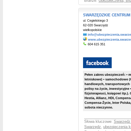
Branże:
Ubezpieczenia, Bi
SWARZĘDZKIE CENTRUM U
ul. Cegielskiego 3
62-020 Swarzędz
wielkopolskie
info@ubezpieczenia.swarze
www.ubezpieczenia.swarze
604 615 351
Pełen zakres ubezpieczeń: • 
letniskowe) • samochodowe (O
handlowych, transportowych 
polisy na życie, inwestycyjne
fizjoterapeuci, księgowi itp.)
Hestia, Allianz, HDI, Compensa
Compensa-Życie, Inter Polska, 
sobota nieczynne.
Słowa kluczowe:
Swarzędz 
Swarzędz
,
ubezpieczenia 