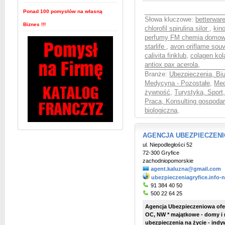
Ponad 100 pomysłów na własną
Słowa kluczowe:
betterwar
Biznes !!!
chlorofil spirulina silor
,
kin
perfumy FM chemia domo
starlife
,
avon oriflame souv
calivita finklub
,
colagen kol
antiox pax acerola
,
Branże:
Ubezpieczenia, Bi
Medycyna - Pozostałe
,
Med
żywność
,
Turystyka, Sport
Praca, Konsulting gospoda
biologiczna
,
AGENCJA UBEZPIECZENIOW
ul. Niepodległości 52
72-300 Gryfice
zachodniopomorskie
agent.kaluzna@gmail.com
ubezpieczeniagryfice.info-n
91 384 40 50
500 22 64 25
Agencja Ubezpieczeniowa ofer
OC, NW * majątkowe - domy i m
ubezpieczenia na życie - ind