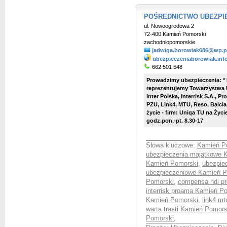
POŚREDNICTWO UBEZPIEC
ul. Nowoogrodowa 2
72-400 Kamień Pomorski
zachodniopomorskie
jadwiga.borowiak686@wp.p
ubezpieczeniaborowiak.info
662 501 548
Prowadzimy ubezpieczenia: *
reprezentujemy Towarzystwa 
Inter Polska, Interrisk S.A., 
PZU, Link4, MTU, Reso, Balcia,
życie - firm: Uniqa TU na Życ
godz.pon.-pt. 8.30-17
Słowa kluczowe:
Kamień Po
ubezpieczenia majątkowe 
Kamień Pomorski
,
ubezpie
ubezpieczeniowe Kamień P
Pomorski
,
compensa hdi p
interrisk proama Kamień P
Kamień Pomorski
,
link4 mt
warta trasti Kamień Pomors
Pomorski
,