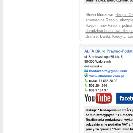
prawna DAS. Biuro czynne: pon.
Słowa kluczowe:
Rzepin O
emerytalne Rzepin
,
ubezpi
Rzepin
,
nnw Rzepin
,
polisa
doradztwo finansowe Rzepi
Branże:
Banki, Kredyty, Le
ALFA Biuro Prawno-Podat
ul. Broniewskiego 65 lok. 5
58-300 Wałbrzych
dolnośląskie
kontakt.alfa@gmail.com
www.alfabiuro.com.pl
tel/fax 74 665 20 02
501 294 244
601 97 14 97
Usługi: * Redagowanie treści
administracyjnych * Tłumaczen
Rozliczenia podatkowe: wykon
odzyskiwanie podatku VAT z 
pracy za granicą * Wirtualne bi