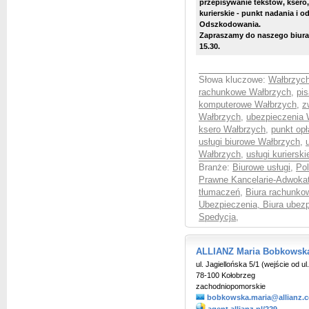
przepisywanie tekstów, ksero,
kurierskie - punkt nadania i o
Odszkodowania.
Zapraszamy do naszego biura 
15.30.
Słowa kluczowe:
Wałbrzych
rachunkowe Wałbrzych
,
pi
komputerowe Wałbrzych
,
z
Wałbrzych
,
ubezpieczenia 
ksero Wałbrzych
,
punkt op
usługi biurowe Wałbrzych
,
Wałbrzych
,
usługi kuriers
Branże:
Biurowe usługi
,
Pol
Prawne Kancelarie-Adwokat
tłumaczeń
,
Biura rachunko
Ubezpieczenia, Biura ubez
Spedycja
,
ALLIANZ Maria Bobkowska
ul. Jagiellońska 5/1 (wejście od u
78-100 Kołobrzeg
zachodniopomorskie
bobkowska.maria@allianz.c