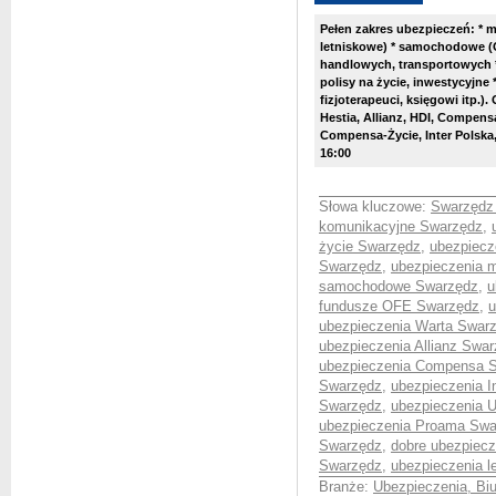
Pełen zakres ubezpieczeń: * 
letniskowe) * samochodowe (O
handlowych, transportowych 
polisy na życie, inwestycyjne
fizjoterapeuci, księgowi itp.)
Hestia, Allianz, HDI, Compensa
Compensa-Życie, Inter Polska,
16:00
Słowa kluczowe:
Swarzędz 
komunikacyjne Swarzędz
,
życie Swarzędz
,
ubezpiecz
Swarzędz
,
ubezpieczenia 
samochodowe Swarzędz
,
u
fundusze OFE Swarzędz
,
u
ubezpieczenia Warta Swar
ubezpieczenia Allianz Swa
ubezpieczenia Compensa 
Swarzędz
,
ubezpieczenia I
Swarzędz
,
ubezpieczenia U
ubezpieczenia Proama Swa
Swarzędz
,
dobre ubezpiec
Swarzędz
,
ubezpieczenia l
Branże:
Ubezpieczenia, Bi