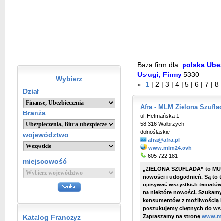
Baza firm dla:
polska Ubez
Usługi, Firmy
5330
Wybierz
«
1
|
2
|
3
|
4
|
5
|
6
|
7
|
8
Dział
Afra - MLM Zielona Szufla
Branża
ul. Hetmańska 1
58-316 Wałbrzych
dolnośląskie
województwo
afra@afra.pl
www.mlm24.ovh
605 722 181
miejscowość
„ZIELONA SZUFLADA” to MULT
nowości i udogodnień. Są to 
opisywać wszystkich tematów
na niektóre nowości. Szukamy
konsumentów z możliwością k
poszukujemy chętnych do wsp
Katalog Franczyz
Zapraszamy na stronę
www.m