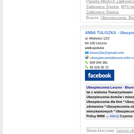
Planeta Młodych Ząbkowice
Ząbkowice Śląskie
,
MTU be
Ząbkowice Śląskie
,
Branże:
Ubezpieczenia, Bi
ANNA TULISZKA - Ubezpie
ul. Wolności 12/2
64-100 Leszno
wielkopolskie
biuro12w@gmail.com
ubezpieczenialeszno.info-n
509 044 381
65 529 30 72
Ubezpieczenia Leszno - Biuro
lat z wieloma Towarzystwami
Ubezpieczenia domów i miesz
Ubezpieczenia dla firm * Ub
zdrowotne * Ubezpieczenia o
mieszkaniowych * Ubezpieczeni
Polisy NNW →
kliknij
Czynne: 
Słowa kluczowe:
Leszno ub