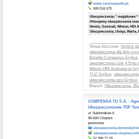
www.centrumpolis.pl
509 516 575
Ubezpieczenia: * majątkowe * 
Oferujemy ubezpieczenia towa
Hestia, Generali, Wiener, HDI
Ubezpieczenia, Uniqa, Warta, 
Słowa kluczowe:
Gryfice u
ubezpieczenia dla firm życ
Benefia Compensa Gryfice
ubezpieczenia Link 4 Ergo 
Wiener HDI Asekuracja Gry
TUZ Gryfice
,
ubezpieczenia
ubezpieczenia pzu Gryfice
,
Branże:
Ubezpieczenia, Bi
COMPENSA TU S.A. - Agen
Ubezpieczeniowe TDF Ter
ul. Sukienników 6
89-600 Chojnice
pomorskie
ubezpieczenia.dominek@inte
ubezpieczenia-chojnice.inf
52 396 72 29