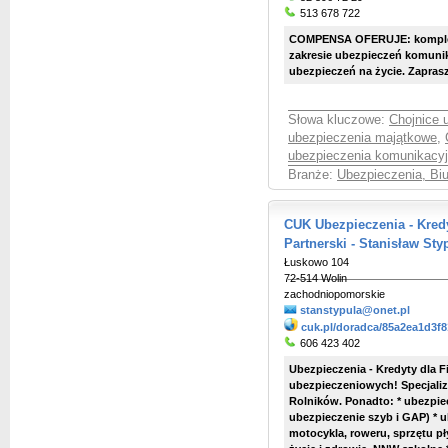
513 678 722
COMPENSA OFERUJE: kompleks
zakresie ubezpieczeń komuni
ubezpieczeń na życie. Zaprasz
Słowa kluczowe:
Chojnice 
ubezpieczenia majątkowe
,
ubezpieczenia komunikacy
Branże:
Ubezpieczenia, Bi
CUK Ubezpieczenia - Kred
Partnerski - Stanisław Sty
Łuskowo 104
72-514 Wolin
zachodniopomorskie
stanstypula@onet.pl
cuk.pl/doradca/85a2ea1d3f
606 423 402
Ubezpieczenia - Kredyty dla 
ubezpieczeniowych! Specjaliz
Rolników. Ponadto: * ubezpi
ubezpieczenie szyb i GAP) * 
motocykla, roweru, sprzętu pł