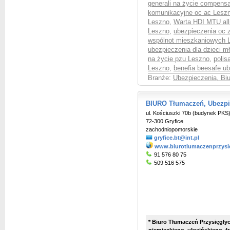
generali na życie compensa
komunikacyjne oc ac Lesz
Leszno
,
Warta HDI MTU all
Leszno
,
ubezpieczenia oc
wspólnot mieszkaniowych 
ubezpieczenia dla dzieci m
na życie pzu Leszno
,
polis
Leszno
,
benefia beesafe u
Branże:
Ubezpieczenia, Bi
BIURO Tłumaczeń, Ubezpiec
ul. Kościuszki 70b (budynek PKS
72-300 Gryfice
zachodniopomorskie
gryfice.bt@int.pl
www.biurotlumaczenprzysie
91 576 80 75
509 516 575
* Biuro Tłumaczeń Przysięgłyc