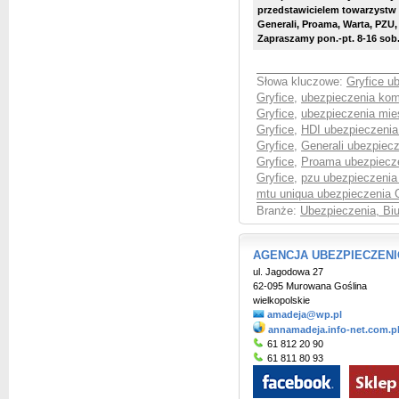
przedstawicielem towarzystw 
Generali, Proama, Warta, PZU,
Zapraszamy pon.-pt. 8-16 sob. 
Słowa kluczowe:
Gryfice u
Gryfice
,
ubezpieczenia kom
Gryfice
,
ubezpieczenia mie
Gryfice
,
HDI ubezpieczenia
Gryfice
,
Generali ubezpiecz
Gryfice
,
Proama ubezpiecze
Gryfice
,
pzu ubezpieczenia
mtu uniqua ubezpieczenia 
Branże:
Ubezpieczenia, Bi
AGENCJA UBEZPIECZENIO
ul. Jagodowa 27
62-095 Murowana Goślina
wielkopolskie
amadeja@wp.pl
annamadeja.info-net.com.p
61 812 20 90
61 811 80 93