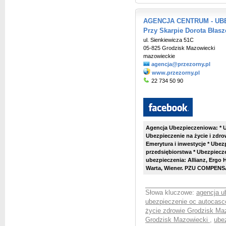
AGENCJA CENTRUM - UBEZ
Przy Skarpie Dorota Błasz
ul. Sienkiewicza 51C
05-825 Grodzisk Mazowiecki
mazowieckie
agencja@przezorny.pl
www.przezorny.pl
22 734 50 90
Agencja Ubezpieczeniowa: * 
Ubezpieczenie na życie i zdro
Emerytura i inwestycje * Ubez
przedsiębiorstwa * Ubezpiecze
ubezpieczenia: Allianz, Ergo H
Warta, Wiener. PZU COMPENSA,
Słowa kluczowe:
agencja u
ubezpieczenie oc autocasc
życie zdrowie Grodzisk Ma
Grodzisk Mazowiecki
,
ube