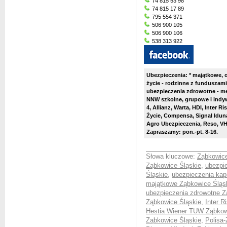
74 815 53 98
74 815 17 89
795 554 371
506 900 105
506 900 106
538 313 922
Ubezpieczenia: * majątkowe, 
życie - rodzinne z funduszami
ubezpieczenia zdrowotne - me
NNW szkolne, grupowe i indyw
4, Allianz, Warta, HDI, Inter R
Życie, Compensa, Signal Idun
Agro Ubezpieczenia, Reso, VH 
Zapraszamy: pon.-pt. 8-16.
Słowa kluczowe:
Ząbkowice
Ząbkowice Śląskie
,
ubezpi
Śląskie
,
ubezpieczenia kap
majątkowe Ząbkowice Śląs
ubezpieczenia zdrowotne Z
Ząbkowice Śląskie
,
Inter 
Hestia Wiener TUW Ząbkow
Ząbkowice Śląskie
,
Polisa