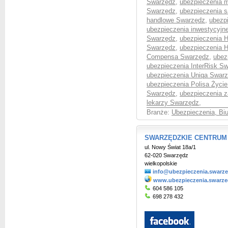
Swarzędz
,
ubezpieczenia 
Swarzędz
,
ubezpieczenia
handlowe Swarzędz
,
ubezp
ubezpieczenia inwestycyjn
Swarzędz
,
ubezpieczenia 
Swarzędz
,
ubezpieczenia H
Compensa Swarzędz
,
ubez
ubezpieczenia InterRisk S
ubezpieczenia Uniqa Swar
ubezpieczenia Polisa Życi
Swarzędz
,
ubezpieczenia 
lekarzy Swarzędz
,
Branże:
Ubezpieczenia, Bi
SWARZĘDZKIE CENTRUM U
ul. Nowy Świat 18a/1
62-020 Swarzędz
wielkopolskie
info@ubezpieczenia.swarze
www.ubezpieczenia.swarze
604 586 105
698 278 432