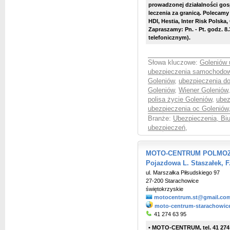
prowadzonej działalności go
leczenia za granicą. Polecamy
HDI, Hestia, Inter Risk Polska
Zapraszamy: Pn. - Pt. godz. 8
telefonicznym).
Słowa kluczowe:
Goleniów 
ubezpieczenia samochodow
Goleniów
,
ubezpieczenia d
Goleniów
,
Wiener Goleniów
polisa życie Goleniów
,
ubez
ubezpieczenia oc Goleniów
Branże:
Ubezpieczenia, Bi
ubezpieczeń
,
MOTO-CENTRUM POLMOZBY
Pojazdowa L. Staszałek, F
ul. Marszałka Piłsudskiego 97
27-200 Starachowice
świętokrzyskie
motocentrum.st@gmail.co
moto-centrum-starachowice
41 274 63 95
• MOTO-CENTRUM, tel. 41 274