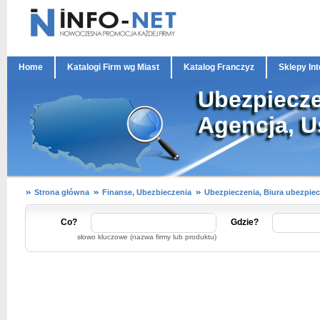
Home
Katalogi Firm wg Miast
Katalog Franczyz
Sklepy In
Ubezpiecze
Agencja, U
Strona główna
Finanse, Ubezbieczenia
Ubezpieczenia, Biura ubezpie
Co?
Gdzie?
słowo kluczowe (nazwa firmy lub produktu)