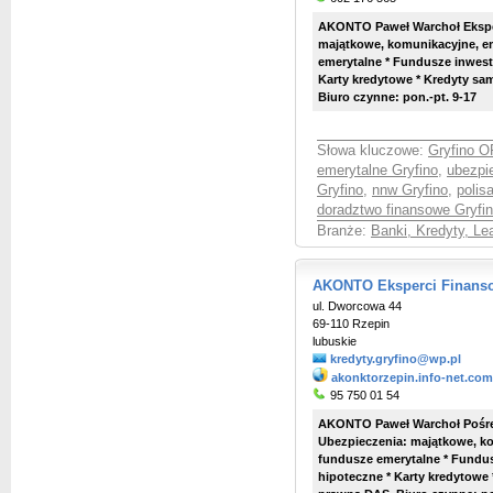
AKONTO Paweł Warchoł Eksper
majątkowe, komunikacyjne, em
emerytalne * Fundusze inwest
Karty kredytowe * Kredyty s
Biuro czynne: pon.-pt. 9-17
Słowa kluczowe:
Gryfino 
emerytalne Gryfino
,
ubezpi
Gryfino
,
nnw Gryfino
,
polis
doradztwo finansowe Gryfi
Branże:
Banki, Kredyty, Le
AKONTO Eksperci Finanso
ul. Dworcowa 44
69-110 Rzepin
lubuskie
kredyty.gryfino@wp.pl
akonktorzepin.info-net.com
95 750 01 54
AKONTO Paweł Warchoł Pośred
Ubezpieczenia: majątkowe, ko
fundusze emerytalne * Fundus
hipoteczne * Karty kredytowe