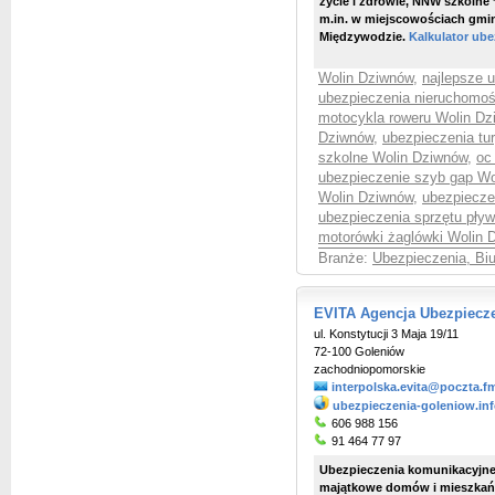
życie i zdrowie, NNW szkolne 
m.in. w miejscowościach gmi
Międzywodzie.
Kalkulator ubez
Wolin Dziwnów
,
najlepsze 
ubezpieczenia nieruchomoś
motocykla roweru Wolin D
Dziwnów
,
ubezpieczenia tu
szkolne Wolin Dziwnów
,
oc
ubezpieczenie szyb gap Wo
Wolin Dziwnów
,
ubezpiecze
ubezpieczenia sprzętu pły
motorówki żaglówki Wolin
Branże:
Ubezpieczenia, Bi
EVITA Agencja Ubezpiecz
ul. Konstytucji 3 Maja 19/11
72-100 Goleniów
zachodniopomorskie
interpolska.evita@poczta.f
ubezpieczenia-goleniow.inf
606 988 156
91 464 77 97
Ubezpieczenia komunikacyjne
majątkowe domów i mieszkań 