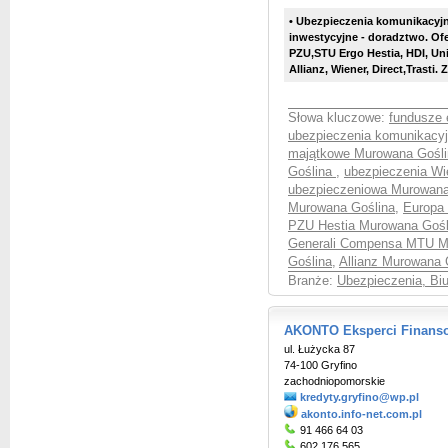
• Ubezpieczenia komunikacyjn
inwestycyjne - doradztwo. Of
PZU,STU Ergo Hestia, HDI, Un
Allianz, Wiener
, Direct,Trasti.
Z
Słowa kluczowe:
fundusze 
ubezpieczenia komunikacy
majątkowe Murowana Gośl
Goślina
,
ubezpieczenia Wi
ubezpieczeniowa Murowan
Murowana Goślina
,
Europa
PZU Hestia Murowana Gośl
Generali Compensa MTU M
Goślina
,
Allianz Murowana 
Branże:
Ubezpieczenia, Bi
AKONTO Eksperci Finanso
ul. Łużycka 87
74-100 Gryfino
zachodniopomorskie
kredyty.gryfino@wp.pl
akonto.info-net.com.pl
91 466 64 03
602 176 565