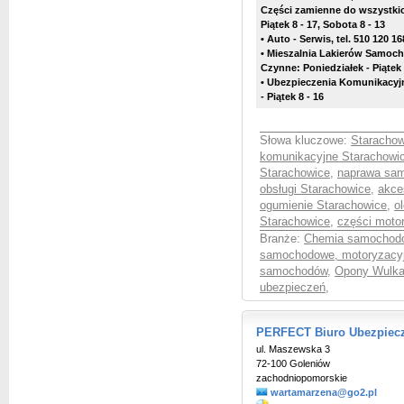
Części zamienne do wszystki
Piątek 8 - 17, Sobota 8 - 13
• Auto - Serwis, tel. 510 120 16
• Mieszalnia Lakierów Samoch
Czynne: Poniedziałek - Piątek 8
• Ubezpieczenia Komunikacyjn 
- Piątek 8 - 16
Słowa kluczowe:
Staracho
komunikacyjne Starachowi
Starachowice
,
naprawa sa
obsługi Starachowice
,
akce
ogumienie Starachowice
,
o
Starachowice
,
części moto
Branże:
Chemia samochodo
samochodowe, motoryzacy
samochodów
,
Opony Wulka
ubezpieczeń
,
PERFECT Biuro Ubezpiecze
ul. Maszewska 3
72-100 Goleniów
zachodniopomorskie
wartamarzena@go2.pl