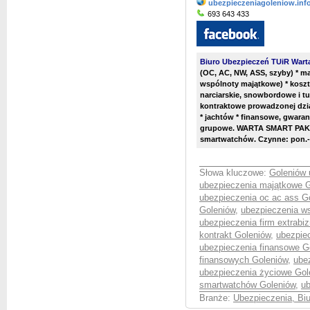
ubezpieczeniagoleniow.info
693 643 433
Biuro Ubezpieczeń TUiR Warta
(OC, AC, NW, ASS, szyby) * m
wspólnoty majątkowe) * koszt
narciarskie, snowbordowe i tu
kontraktowe prowadzonej dzi
* jachtów * finansowe, gwara
grupowe. WARTA SMART PAKIE
smartwatchów. Czynne: pon.-
Słowa kluczowe:
Goleniów 
ubezpieczenia majątkowe 
ubezpieczenia oc ac ass G
Goleniów
,
ubezpieczenia w
ubezpieczenia firm extrabi
kontrakt Goleniów
,
ubezpie
ubezpieczenia finansowe G
finansowych Goleniów
,
ube
ubezpieczenia życiowe Gol
smartwatchów Goleniów
,
ub
Branże:
Ubezpieczenia, Bi