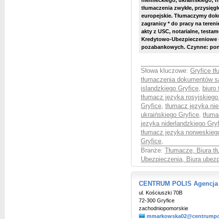
niemieckiego, ukraińskiego, f
tłumaczenia zwykłe, przysięgłe
europejskie. Tłumaczymy dok
zagranicy * do pracy na teren
akty z USC, notarialne, testa
Kredytowo-Ubezpieczeniowe - 
pozabankowych. Czynne: pon.
Słowa kluczowe:
Gryfice t
tłumaczenia dokumentów 
islandzkiego Gryfice
,
biuro
tłumacz języka rosyjskiego
Gryfice
,
tłumacz języka ni
ukraińskiego Gryfice
,
tłuma
języka niderlandzkiego Gry
tłumacz języka norweskieg
Gryfice
,
Branże:
Tłumacze, Biura t
Ubezpieczenia, Biura ubez
CENTRUM POLIS Agencja 
ul. Kościuszki 70B
72-300 Gryfice
zachodniopomorskie
mmarkowska02@centrumpol