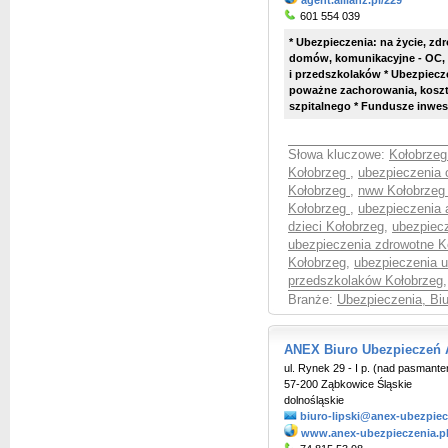
agent.allianz.pl/229
601 554 039
* Ubezpieczenia: na życie, zd
domów, komunikacyjne - OC, 
i przedszkolaków * Ubezpiecze
poważne zachorowania, koszty 
szpitalnego * Fundusze inwest
Słowa kluczowe:
Kołobrzeg
Kołobrzeg
,
ubezpieczenia 
Kołobrzeg
,
nww Kołobrze
Kołobrzeg
,
ubezpieczenia 
dzieci Kołobrzeg
,
ubezpiecz
ubezpieczenia zdrowotne K
Kołobrzeg
,
ubezpieczenia 
przedszkolaków Kołobrzeg
,
Branże:
Ubezpieczenia, Bi
ANEX Biuro Ubezpieczeń A
ul. Rynek 29 - I p. (nad pasmanter
57-200 Ząbkowice Śląskie
dolnośląskie
biuro-lipski@anex-ubezpiec
www.anex-ubezpieczenia.p