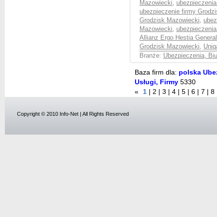
Mazowiecki
,
ubezpieczenia
ubezpieczenie firmy Grodz
Grodzisk Mazowiecki
,
ubez
Mazowiecki
,
ubezpieczenia
Allianz Ergo Hestia Genera
Grodzisk Mazowiecki
,
Uniq
Branże:
Ubezpieczenia, Bi
Baza firm dla:
polska Ubez
Usługi, Firmy
5330
«
1
|
2
|
3
|
4
|
5
|
6
|
7
|
8
Copyright © 2010 Info-Net | All Rights Reserved