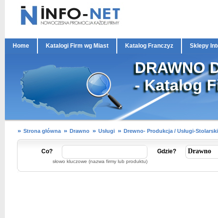
Home
Katalogi Firm wg Miast
Katalog Franczyz
Sklepy In
DRAWNO Dre
- Katalog F
Strona główna
Drawno
Usługi
Drewno- Produkcja / Usługi-Stolarsk
Co?
Gdzie?
słowo kluczowe (nazwa firmy lub produktu)