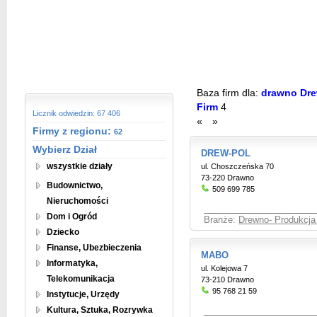
Baza firm dla:
drawno Drew
Firm
4
Licznik odwiedzin: 67 406
«
»
Firmy z regionu:
62
Wybierz Dział
DREW-POL
wszystkie działy
ul. Choszczeńska 70
73-220 Drawno
Budownictwo,
509 699 785
Nieruchomości
Dom i Ogród
Branże:
Drewno- Produkcja 
Dziecko
Finanse, Ubezbieczenia
MABO
Informatyka,
ul. Kolejowa 7
Telekomunikacja
73-210 Drawno
95 768 21 59
Instytucje, Urzędy
Kultura, Sztuka, Rozrywka