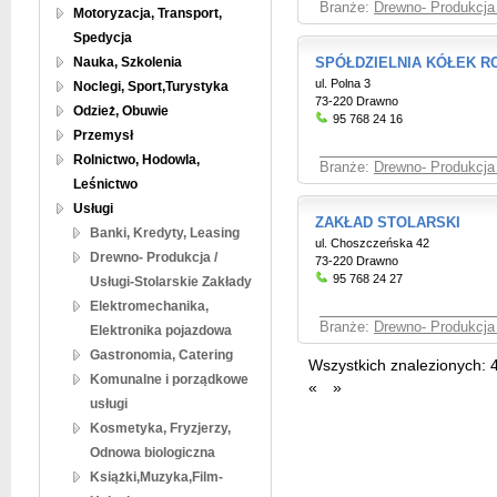
Branże:
Drewno- Produkcja 
Motoryzacja, Transport,
Spedycja
Nauka, Szkolenia
SPÓŁDZIELNIA KÓŁEK R
ul. Polna 3
Noclegi, Sport,Turystyka
73-220 Drawno
Odzież, Obuwie
95 768 24 16
Przemysł
Rolnictwo, Hodowla,
Branże:
Drewno- Produkcja 
Leśnictwo
Usługi
ZAKŁAD STOLARSKI
Banki, Kredyty, Leasing
ul. Choszczeńska 42
Drewno- Produkcja /
73-220 Drawno
95 768 24 27
Usługi-Stolarskie Zakłady
Elektromechanika,
Branże:
Drewno- Produkcja 
Elektronika pojazdowa
Gastronomia, Catering
Wszystkich znalezionych:
Komunalne i porządkowe
«
»
usługi
Kosmetyka, Fryzjerzy,
Odnowa biologiczna
Książki,Muzyka,Film-