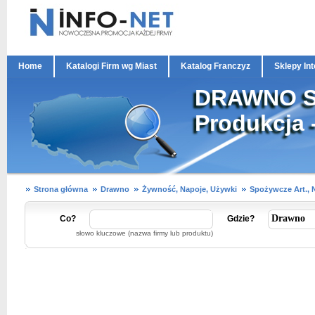
Home
Katalogi Firm wg Miast
Katalog Franczyz
Sklepy In
DRAWNO Sp
Produkcja 
Strona główna
Drawno
Żywność, Napoje, Używki
Spożywcze Art., 
Co?
Gdzie?
słowo kluczowe (nazwa firmy lub produktu)