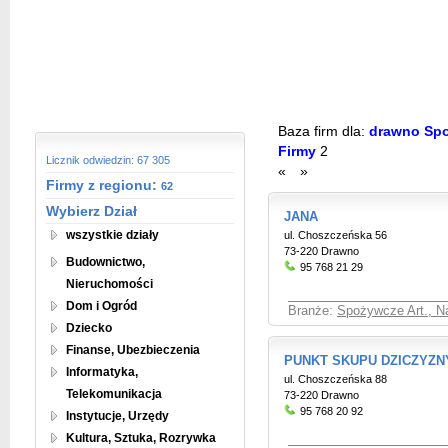
Baza firm dla:
drawno Spoż
Firmy
2
Licznik odwiedzin: 67 305
«
»
Firmy z regionu:
62
Wybierz Dział
JANA
wszystkie działy
ul. Choszczeńska 56
73-220 Drawno
Budownictwo,
95 768 21 29
Nieruchomości
Dom i Ogród
Branże:
Spożywcze Art., Na
Dziecko
Finanse, Ubezbieczenia
PUNKT SKUPU DZICZYZN
Informatyka,
ul. Choszczeńska 88
Telekomunikacja
73-220 Drawno
95 768 20 92
Instytucje, Urzędy
Kultura, Sztuka, Rozrywka