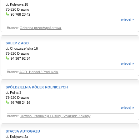
ul. Kolejowa 18
73-220 Drawno
95 768 23 42
więcej »
Branże:
Ochrona przeciwpożarowa
,
SKLEP Z AGD
ul. Choszczeńska 16
73-220 Drawno
94 367 92 34
więcej »
Branże:
AGD- Handel / Produkcja
,
SPÓŁDZIELNIA KÓŁEK ROLNICZYCH
ul. Polna 3
73-220 Drawno
95 768 24 16
więcej »
Branże:
Drewno- Produkcja / Usługi-Stolarskie Zakłady
,
STACJA AUTOGAZU
ul. Kolejowa 2a