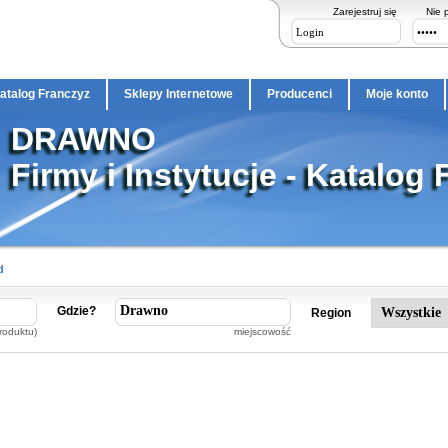
Zarejestruj się
Nie 
atalog Franczyz
Sklepy Internetowe
Producenci
Moje konto
DRAWNO
Firmy i Instytucje - Katalog 
d
Gdzie?
Region
roduktu)
miejscowość