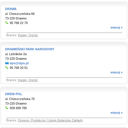
DRAWA
ul. Choszczeńska 66
73-220 Drawno
95 768 22 70
więcej »
Branże:
Kwiaty, Ogród
,
DRAWIEŃSKI PARK NARODOWY
ul. Leśników 2a
73-220 Drawno
dpn@dpn.pl
95 768 20 51
więcej »
Branże:
Kwiaty, Ogród
,
DREW-POL
ul. Choszczeńska 70
73-220 Drawno
509 699 785
więcej »
Branże:
Drewno- Produkcja / Usługi-Stolarskie Zakłady
,