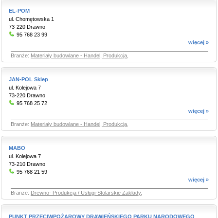
EL-POM
ul. Chomętowska 1
73-220 Drawno
95 768 23 99
więcej »
Branże:
Materiały budowlane - Handel, Produkcja
,
JAN-POL Sklep
ul. Kolejowa 7
73-220 Drawno
95 768 25 72
więcej »
Branże:
Materiały budowlane - Handel, Produkcja
,
MABO
ul. Kolejowa 7
73-210 Drawno
95 768 21 59
więcej »
Branże:
Drewno- Produkcja / Usługi-Stolarskie Zakłady
,
PUNKT PRZECIWPOŻAROWY DRAWIEŃSKIEGO PARKU NARODOWEGO