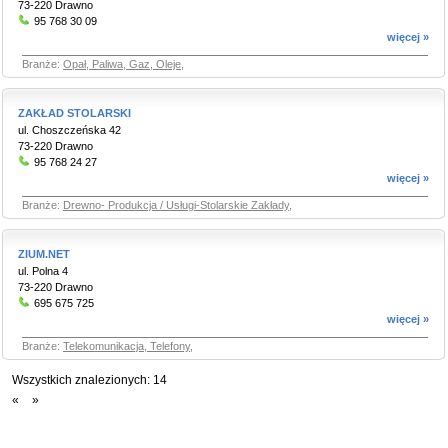
73-220 Drawno
95 768 30 09
więcej »
Branże:
Opał, Paliwa, Gaz, Oleje
,
ZAKŁAD STOLARSKI
ul. Choszczeńska 42
73-220 Drawno
95 768 24 27
więcej »
Branże:
Drewno- Produkcja / Usługi-Stolarskie Zakłady
,
ZIUM.NET
ul. Polna 4
73-220 Drawno
695 675 725
więcej »
Branże:
Telekomunikacja, Telefony
,
Wszystkich znalezionych:
14
«
»