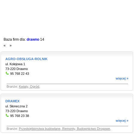
Baza firm dla:
drawno
14
«
»
AGRO-OBSŁUGA-ROLNIK
ul. Kolejowa 1
73-220 Drawno
95 768 22 43
więcej »
Branże:
Kwiaty, Ogród
,
DRAMEX
ul. Słoneczna 2
73-220 Drawno
95 768 23 38
więcej »
Branże:
Przedsiębiorstwa budowlane, Remonty, Budownictwo Drogowe
,