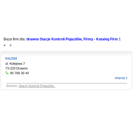
Baza firm dla:
drawno Stacje Kontroli Pojazdów, Firmy - Katalog Firm
1
«
»
RAZEM
ul. Kolejowa 7
73-220 Drawno
95 768 30 44
więcej »
Branże:
Stacje Kontroli Pojazdów
,