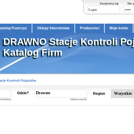
Zarejestruj się
Nie 
atalog Franczyz
Sklepy Internetowe
Producenci
Moje konto
DRAWNO Stacje Kontroli Poj
Katalog Firm
acje Kontroli Pojazdów
Gdzie?
Region
roduktu)
miejscowość