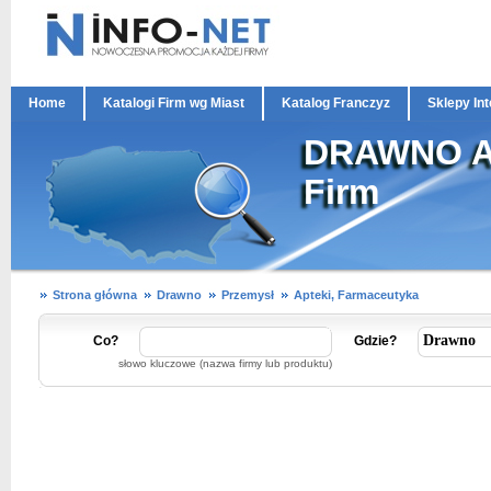
Home
Katalogi Firm wg Miast
Katalog Franczyz
Sklepy In
DRAWNO Ap
Firm
Strona główna
Drawno
Przemysł
Apteki, Farmaceutyka
Co?
Gdzie?
słowo kluczowe (nazwa firmy lub produktu)