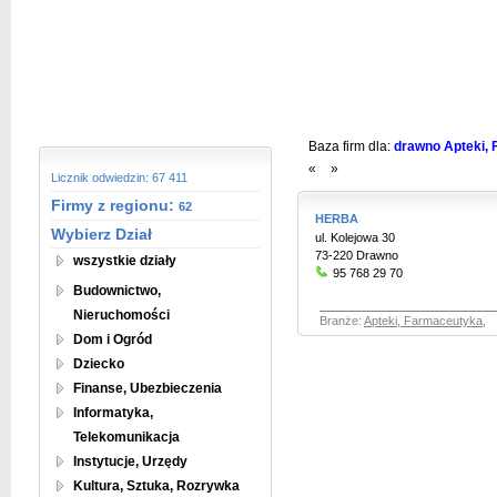
Baza firm dla:
drawno Apteki, 
«
»
Licznik odwiedzin: 67 411
Firmy z regionu:
62
HERBA
Wybierz Dział
ul. Kolejowa 30
73-220 Drawno
wszystkie działy
95 768 29 70
Budownictwo,
Nieruchomości
Branże:
Apteki, Farmaceutyka
,
Dom i Ogród
Dziecko
Finanse, Ubezbieczenia
Informatyka,
Telekomunikacja
Instytucje, Urzędy
Kultura, Sztuka, Rozrywka