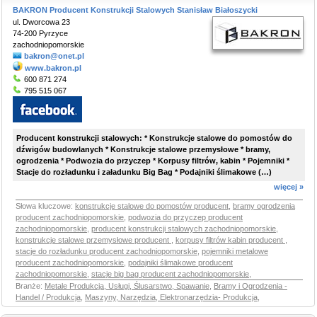
BAKRON Producent Konstrukcji Stalowych Stanisław Białoszycki
ul. Dworcowa 23
74-200 Pyrzyce
zachodniopomorskie
bakron@onet.pl
www.bakron.pl
600 871 274
795 515 067
Producent konstrukcji stalowych: * Konstrukcje stalowe do pomostów do
dźwigów budowlanych * Konstrukcje stalowe przemysłowe * bramy,
ogrodzenia * Podwozia do przyczep * Korpusy filtrów, kabin * Pojemniki *
Stacje do rozładunku i załadunku Big Bag * Podajniki ślimakowe (…)
więcej »
Słowa kluczowe:
konstrukcje stalowe do pomostów producent
,
bramy ogrodzenia
producent zachodniopomorskie
,
podwozia do przyczep producent
zachodniopomorskie
,
producent konstrukcji stalowych zachodniopomorskie
,
konstrukcje stalowe przemysłowe producent
,
korpusy filtrów kabin producent
,
stacje do rozładunku producent zachodniopomorskie
,
pojemniki metalowe
producent zachodniopomorskie
,
podajniki ślimakowe producent
zachodniopomorskie
,
stacje big bag producent zachodniopomorskie
,
Branże:
Metale Produkcja, Usługi, Ślusarstwo, Spawanie
,
Bramy i Ogrodzenia -
Handel / Produkcja
,
Maszyny, Narzędzia, Elektronarzędzia- Produkcja
,