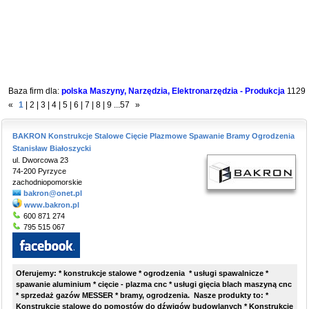
Baza firm dla:
polska Maszyny, Narzędzia, Elektronarzędzia - Produkcja
1129
«
1
|
2
|
3
|
4
|
5
|
6
|
7
|
8
|
9
...
57
»
BAKRON Konstrukcje Stalowe Cięcie Plazmowe Spawanie Bramy Ogrodzenia
Stanisław Białoszycki
ul. Dworcowa 23
74-200 Pyrzyce
zachodniopomorskie
bakron@onet.pl
www.bakron.pl
600 871 274
795 515 067
Oferujemy: * konstrukcje stalowe * ogrodzenia * usługi spawalnicze *
spawanie aluminium * cięcie - plazma cnc * usługi gięcia blach maszyną cnc
* sprzedaż gazów MESSER * bramy, ogrodzenia. Nasze produkty to: *
Konstrukcje stalowe do pomostów do dźwigów budowlanych * Konstrukcje