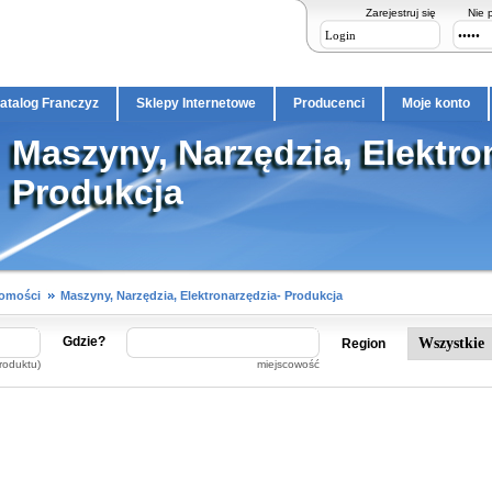
Zarejestruj się
Nie 
atalog Franczyz
Sklepy Internetowe
Producenci
Moje konto
Maszyny, Narzędzia, Elektro
Produkcja
homości
Maszyny, Narzędzia, Elektronarzędzia- Produkcja
Gdzie?
Region
roduktu)
miejscowość