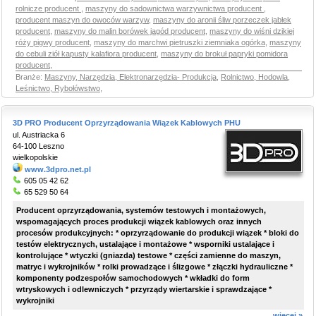
rolnicze producent
,
maszyny do sadownictwa warzywnictwa producent
,
producent maszyn do owoców warzyw
,
maszyny do aronii śliw porzeczek jabłek
producent
,
maszyny do malin borówek jagód producent
,
maszyny do wiśni dzikiej
róży pigwy producent
,
maszyny do marchwi pietruszki ziemniaka ogórka
,
maszyny
do cebuli ziół kapusty kalafiora producent
,
maszyny do brokuł papryki pomidora
producent
,
Branże:
Maszyny, Narzędzia, Elektronarzędzia- Produkcja
,
Rolnictwo, Hodowla,
Leśnictwo, Rybołówstwo
,
3D PRO Producent Oprzyrządowania Wiązek Kablowych PHU
ul. Austriacka 6
64-100 Leszno
wielkopolskie
www.3dpro.net.pl
605 05 42 62
65 529 50 64
Producent oprzyrządowania, systemów testowych i montażowych,
wspomagających proces produkcji wiązek kablowych oraz innych
procesów produkcyjnych: * oprzyrządowanie do produkcji wiązek * bloki do
testów elektrycznych, ustalające i montażowe * wsporniki ustalające i
kontrolujące * wtyczki (gniazda) testowe * części zamienne do maszyn,
matryc i wykrojników * rolki prowadzące i ślizgowe * złączki hydrauliczne *
komponenty podzespołów samochodowych * wkładki do form
wtryskowych i odlewniczych * przyrządy wiertarskie i sprawdzające *
wykrojniki
więcej »