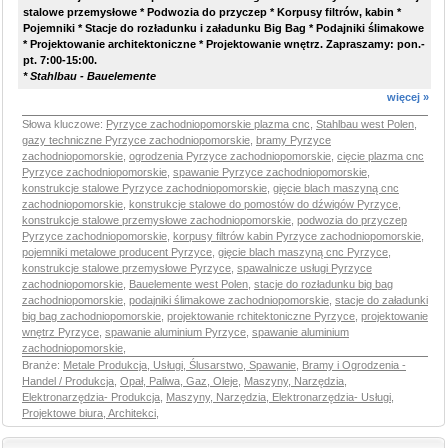
stalowe przemysłowe * Podwozia do przyczep * Korpusy filtrów, kabin *
Pojemniki * Stacje do rozładunku i załadunku Big Bag * Podajniki ślimakowe
* Projektowanie architektoniczne * Projektowanie wnętrz. Zapraszamy: pon.-
pt. 7:00-15:00.
* Stahlbau - Bauelemente
więcej »
Słowa kluczowe:
Pyrzyce zachodniopomorskie plazma cnc
,
Stahlbau west Polen
,
gazy techniczne Pyrzyce zachodniopomorskie
,
bramy Pyrzyce
zachodniopomorskie
,
ogrodzenia Pyrzyce zachodniopomorskie
,
cięcie plazma cnc
Pyrzyce zachodniopomorskie
,
spawanie Pyrzyce zachodniopomorskie
,
konstrukcje stalowe Pyrzyce zachodniopomorskie
,
gięcie blach maszyną cnc
zachodniopomorskie
,
konstrukcje stalowe do pomostów do dźwigów Pyrzyce
,
konstrukcje stalowe przemysłowe zachodniopomorskie
,
podwozia do przyczep
Pyrzyce zachodniopomorskie
,
korpusy filtrów kabin Pyrzyce zachodniopomorskie
,
pojemniki metalowe producent Pyrzyce
,
gięcie blach maszyną cnc Pyrzyce
,
konstrukcje stalowe przemysłowe Pyrzyce
,
spawalnicze usługi Pyrzyce
zachodniopomorskie
,
Bauelemente west Polen
,
stacje do rozładunku big bag
zachodniopomorskie
,
podajniki ślimakowe zachodniopomorskie
,
stacje do załadunki
big bag zachodniopomorskie
,
projektowanie rchitektoniczne Pyrzyce
,
projektowanie
wnętrz Pyrzyce
,
spawanie aluminium Pyrzyce
,
spawanie aluminium
zachodniopomorskie
,
Branże:
Metale Produkcja, Usługi, Ślusarstwo, Spawanie
,
Bramy i Ogrodzenia -
Handel / Produkcja
,
Opał, Paliwa, Gaz, Oleje
,
Maszyny, Narzędzia,
Elektronarzędzia- Produkcja
,
Maszyny, Narzędzia, Elektronarzędzia- Usługi
,
Projektowe biura, Architekci
,