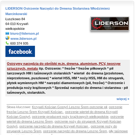
LIDERSON Ostrzenie Narzędzi do Drewna Stolarstwa Włodzimierz
Marcinkowski
Łuszkowo 84
64-010 Krzywiń
wielkopolskie
biuro@liderson.pl
www.liderson.pl
600 374 935
Ostrzymy narzędzia do obróbki m.in. drewna, aluminium, PCV, tworzyw
sztucznych, metalu
itp. Ostrzenie: * frezów * frezów piłkowych * pił
tarczowych HM i taśmowych stolarskich * wierteł do drewna (przelotowe,
nieprzelotowe, puszkowe) * wierteł HSS, HM * noży HSS, HM do strugarek,
płytek wymiennych HM * narzędzi diamentowych (pił, frezów) * Ostrzenie i
produkcja noży krążkowych * Sprzedaż narzędzi do drewna i stolarstwa - pił
taśmowych, stolarskich.
więcej »
Słowa kluczowe:
Krzywiń Kościan Gostyń Leszno Śrem ostrzenie pił
,
ostrzenie
frezów Leszno Śrem Krzywiń Kościan
,
ostrzenie wierteł do drewna Krzywiń
Kościan Gostyń
,
ostrzenie producent noży krążkowych wielkopolskie
,
ostrzenie
wierteł do drewna Leszno Śrem
,
ostrzenie noży do strugarek Krzywiń Kościan
Gostyń
,
ostrzenie narzędzi do drewna Krzywiń Kościan
,
ostrzenie noży do
strugarek Leszno Śrem
,
ostrzenie narzędzi do drewna Leszno Śrem
,
piły taśmowe