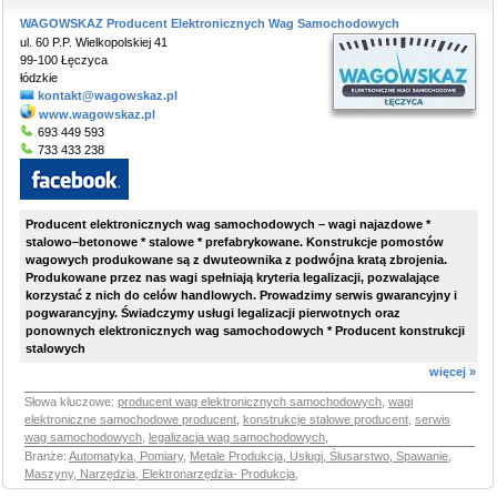
WAGOWSKAZ Producent Elektronicznych Wag Samochodowych
ul. 60 P.P. Wielkopolskiej 41
99-100 Łęczyca
łódzkie
kontakt@wagowskaz.pl
www.wagowskaz.pl
693 449 593
733 433 238
Producent elektronicznych wag samochodowych – wagi najazdowe *
stalowo–betonowe * stalowe * prefabrykowane. Konstrukcje pomostów
wagowych produkowane są z dwuteownika z podwójna kratą zbrojenia.
Produkowane przez nas wagi spełniają kryteria legalizacji, pozwalające
korzystać z nich do celów handlowych. Prowadzimy serwis gwarancyjny i
pogwarancyjny. Świadczymy usługi legalizacji pierwotnych oraz
ponownych elektronicznych wag samochodowych * Producent konstrukcji
stalowych
więcej »
Słowa kluczowe:
producent wag elektronicznych samochodowych
,
wagi
elektroniczne samochodowe producent
,
konstrukcje stalowe producent
,
serwis
wag samochodowych
,
legalizacja wag samochodowych
,
Branże:
Automatyka, Pomiary
,
Metale Produkcja, Usługi, Ślusarstwo, Spawanie
,
Maszyny, Narzędzia, Elektronarzędzia- Produkcja
,