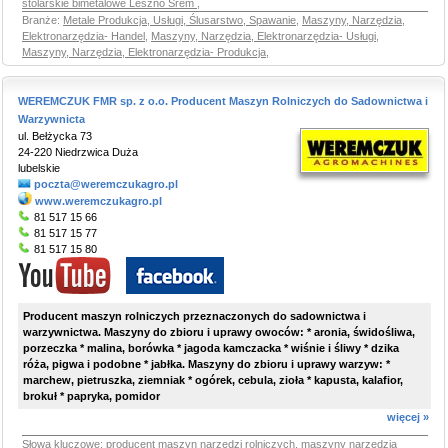
stolarskie bimetalowe Leszno Śrem
,
Branże:
Metale Produkcja, Usługi, Ślusarstwo, Spawanie
,
Maszyny, Narzędzia,
Elektronarzędzia- Handel
,
Maszyny, Narzędzia, Elektronarzędzia- Usługi
,
Maszyny, Narzędzia, Elektronarzędzia- Produkcja
,
WEREMCZUK FMR sp. z o.o. Producent Maszyn Rolniczych do Sadownictwa i
Warzywnicta
ul. Bełżycka 73
24-220 Niedrzwica Duża
lubelskie
poczta@weremczukagro.pl
www.weremczukagro.pl
81 517 15 66
81 517 15 77
81 517 15 80
Producent maszyn rolniczych przeznaczonych do sadownictwa i
warzywnictwa. Maszyny do zbioru i uprawy owoców: * aronia, świdośliwa,
porzeczka * malina, borówka * jagoda kamczacka * wiśnie i śliwy * dzika
róża, pigwa i podobne * jabłka. Maszyny do zbioru i uprawy warzyw: *
marchew, pietruszka, ziemniak * ogórek, cebula, zioła * kapusta, kalafior,
brokuł * papryka, pomidor
więcej »
Słowa kluczowe:
producent maszyn narzędzi rolniczych
,
maszyny narzędzia