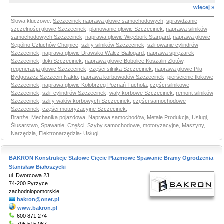
więcej »
Słowa kluczowe:
Szczecinek naprawa głowic samochodowych
,
sprawdzanie
szczelności głowic Szczecinek
,
planowanie głowic Szczecinek
,
naprawa silników
samochodowych Szczecinek
,
naprawa głowic Więcbork Stargard
,
naprawa głowic
Sępólno Człuchów Chojnice
,
szlify silników Szczecinek
,
szlifowanie cylindrów
Szczecinek
,
naprawa głowic Drawsko Wałcz Białogard
,
naprawa sprężarek
Szczecinek
,
tłoki Szczecinek
,
naprawa głowic Bobolice Koszalin Złotów
,
regeneracja głowic Szczecinek
,
części silnika Szczecinek
,
naprawa głowic Piła
Bydgoszcz Szczecin Nakło
,
naprawa korbowodów Szczecinek
,
pierścienie tłokowe
Szczecinek
,
naprawa głowic Kołobrzeg Poznań Tuchola
,
części silnikowe
Szczecinek
,
szlif cylindrów Szczecinek
,
wały korbowe Szczecinek
,
remont silników
Szczecinek
,
szlify wałów korbowych Szczecinek
,
części samochodowe
Szczecinek
,
części motoryzacyjne Szczecinek
,
Branże:
Mechanika pojazdowa, Naprawa samochodów
,
Metale Produkcja, Usługi,
Ślusarstwo, Spawanie
,
Części, Szyby samochodowe, motoryzacyjne
,
Maszyny,
Narzędzia, Elektronarzędzia- Usługi
,
BAKRON Konstrukcje Stalowe Cięcie Plazmowe Spawanie Bramy Ogrodzenia
Stanisław Białoszycki
ul. Dworcowa 23
74-200 Pyrzyce
zachodniopomorskie
bakron@onet.pl
www.bakron.pl
600 871 274