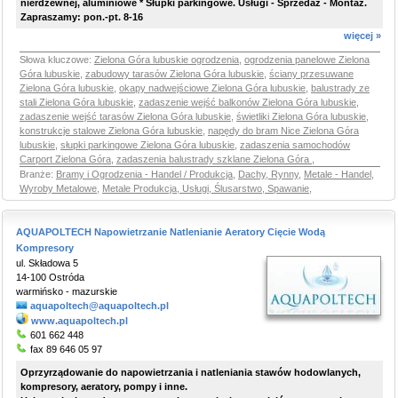
nierdzewnej, aluminiowe * Słupki parkingowe. Usługi - Sprzedaż - Montaż.
Zapraszamy: pon.-pt. 8-16
więcej »
Słowa kluczowe:
Zielona Góra lubuskie ogrodzenia
,
ogrodzenia panelowe Zielona
Góra lubuskie
,
zabudowy tarasów Zielona Góra lubuskie
,
ściany przesuwane
Zielona Góra lubuskie
,
okapy nadwejściowe Zielona Góra lubuskie
,
balustrady ze
stali Zielona Góra lubuskie
,
zadaszenie wejść balkonów Zielona Góra lubuskie
,
zadaszenie wejść tarasów Zielona Góra lubuskie
,
świetliki Zielona Góra lubuskie
,
konstrukcje stalowe Zielona Góra lubuskie
,
napędy do bram Nice Zielona Góra
lubuskie
,
słupki parkingowe Zielona Góra lubuskie
,
zadaszenia samochodów
Carport Zielona Góra
,
zadaszenia balustrady szklane Zielona Góra
,
Branże:
Bramy i Ogrodzenia - Handel / Produkcja
,
Dachy, Rynny
,
Metale - Handel,
Wyroby Metalowe
,
Metale Produkcja, Usługi, Ślusarstwo, Spawanie
,
AQUAPOLTECH Napowietrzanie Natlenianie Aeratory Cięcie Wodą
Kompresory
ul. Składowa 5
14-100 Ostróda
warmińsko - mazurskie
aquapoltech@aquapoltech.pl
www.aquapoltech.pl
601 662 448
fax 89 646 05 97
Oprzyrządowanie do napowietrzania i natleniania stawów hodowlanych,
kompresory, aeratory, pompy i inne.