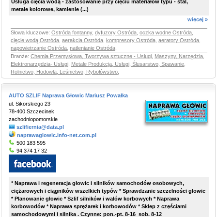
Usługa cięcia wodą - zastosowanie przy cięciu materiałów typu - stal,
metale kolorowe, kamienie (...)
więcej »
Słowa kluczowe:
Ostróda fontanny
,
dyfuzory Ostróda
,
oczka wodne Ostróda
,
cięcie wodą Ostróda
,
aerakcja Ostróda
,
kompresory Ostróda
,
aeratory Ostróda
,
napowietrzanie Ostróda
,
natlenianie Ostróda
,
Branże:
Chemia Przemysłowa, Tworzywa sztuczne - Usługi
,
Maszyny, Narzędzia,
Elektronarzędzia- Usługi
,
Metale Produkcja, Usługi, Ślusarstwo, Spawanie
,
Rolnictwo, Hodowla, Leśnictwo, Rybołówstwo
,
AUTO SZLIF Naprawa Głowic Mariusz Powałka
ul. Sikorskiego 23
78-400 Szczecinek
zachodniopomorskie
szlifiernia@data.pl
naprawaglowic.info-net.com.pl
500 183 595
94 374 17 32
* Naprawa i regeneracja głowic i silników samochodów osobowych,
ciężarowych i ciągników wszelkich typów * Sprawdzanie szczelności głowic
* Planowanie głowic * Szlif silników i wałów korbowych * Naprawa
korbowodów * Naprawa sprężarek i korbowodów * Sklep z częściami
samochodowymi i silnika . Czynne: pon.-pt. 8-16 sob. 8-12