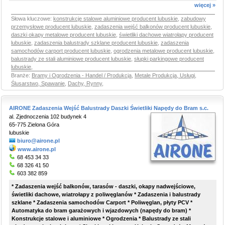
więcej »
Słowa kluczowe:
konstrukcje stalowe aluminiowe producent lubuskie
,
zabudowy
przemysłowe producent lubuskie
,
zadaszenia wejść balkonów producent lubuskie
,
daszki okapy metalowe producent lubuskie
,
świetliki dachowe wiatrołapy producent
lubuskie
,
zadaszenia balustrady szklane producent lubuskie
,
zadaszenia
samochodów carport producent lubuskie
,
ogrodzenia metalowe producent lubuskie
,
balustrady ze stali aluminiowe producent lubuskie
,
słupki parkingowe producent
lubuskie
,
Branże:
Bramy i Ogrodzenia - Handel / Produkcja
,
Metale Produkcja, Usługi,
Ślusarstwo, Spawanie
,
Dachy, Rynny
,
AIRONE Zadaszenia Wejść Balustrady Daszki Świetliki Napędy do Bram s.c.
al. Zjednoczenia 102 budynek 4
65-775 Zielona Góra
lubuskie
biuro@airone.pl
www.airone.pl
68 453 34 33
68 326 41 50
603 382 859
* Zadaszenia wejść balkonów, tarasów - daszki, okapy nadwejściowe,
świetliki dachowe, wiatrołapy z poliwęglanów * Zadaszenia i balustrady
szklane * Zadaszenia samochodów Carport * Poliwęglan, płyty PCV *
Automatyka do bram garażowych i wjazdowych (napędy do bram) *
Konstrukcje stalowe i aluminiowe * Ogrodzenia * Balustrady ze stali