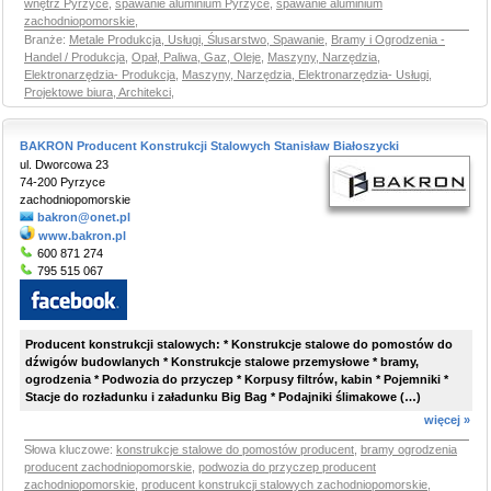
wnętrz Pyrzyce
,
spawanie aluminium Pyrzyce
,
spawanie aluminium
zachodniopomorskie
,
Branże:
Metale Produkcja, Usługi, Ślusarstwo, Spawanie
,
Bramy i Ogrodzenia -
Handel / Produkcja
,
Opał, Paliwa, Gaz, Oleje
,
Maszyny, Narzędzia,
Elektronarzędzia- Produkcja
,
Maszyny, Narzędzia, Elektronarzędzia- Usługi
,
Projektowe biura, Architekci
,
BAKRON Producent Konstrukcji Stalowych Stanisław Białoszycki
ul. Dworcowa 23
74-200 Pyrzyce
zachodniopomorskie
bakron@onet.pl
www.bakron.pl
600 871 274
795 515 067
Producent konstrukcji stalowych: * Konstrukcje stalowe do pomostów do
dźwigów budowlanych * Konstrukcje stalowe przemysłowe * bramy,
ogrodzenia * Podwozia do przyczep * Korpusy filtrów, kabin * Pojemniki *
Stacje do rozładunku i załadunku Big Bag * Podajniki ślimakowe (…)
więcej »
Słowa kluczowe:
konstrukcje stalowe do pomostów producent
,
bramy ogrodzenia
producent zachodniopomorskie
,
podwozia do przyczep producent
zachodniopomorskie
,
producent konstrukcji stalowych zachodniopomorskie
,