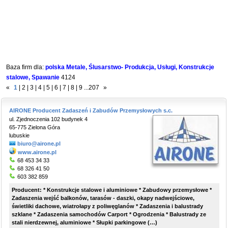
Baza firm dla:
polska Metale, Ślusarstwo- Produkcja, Usługi, Konstrukcje
stalowe, Spawanie
4124
«
1
|
2
|
3
|
4
|
5
|
6
|
7
|
8
|
9
...
207
»
AIRONE Producent Zadaszeń i Zabudów Przemysłowych s.c.
ul. Zjednoczenia 102 budynek 4
65-775 Zielona Góra
lubuskie
biuro@airone.pl
www.airone.pl
68 453 34 33
68 326 41 50
603 382 859
Producent: * Konstrukcje stalowe i aluminiowe * Zabudowy przemysłowe *
Zadaszenia wejść balkonów, tarasów - daszki, okapy nadwejściowe,
świetliki dachowe, wiatrołapy z poliwęglanów * Zadaszenia i balustrady
szklane * Zadaszenia samochodów Carport * Ogrodzenia * Balustrady ze
stali nierdzewnej, aluminiowe * Słupki parkingowe (…)