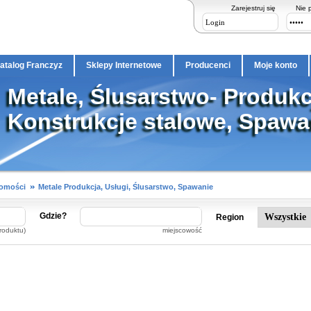
Zarejestruj się
Nie 
atalog Franczyz
Sklepy Internetowe
Producenci
Moje konto
Metale, Ślusarstwo- Produkcj
Konstrukcje stalowe, Spawa
homości
Metale Produkcja, Usługi, Ślusarstwo, Spawanie
Gdzie?
Region
roduktu)
miejscowość