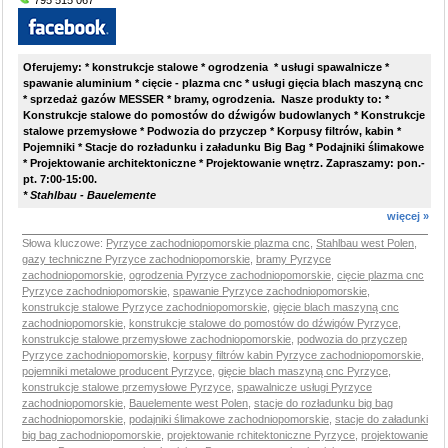
795 515 067
Oferujemy: * konstrukcje stalowe * ogrodzenia * usługi spawalnicze *
spawanie aluminium * cięcie - plazma cnc * usługi gięcia blach maszyną cnc
* sprzedaż gazów MESSER * bramy, ogrodzenia. Nasze produkty to: *
Konstrukcje stalowe do pomostów do dźwigów budowlanych * Konstrukcje
stalowe przemysłowe * Podwozia do przyczep * Korpusy filtrów, kabin *
Pojemniki * Stacje do rozładunku i załadunku Big Bag * Podajniki ślimakowe
* Projektowanie architektoniczne * Projektowanie wnętrz. Zapraszamy: pon.-
pt. 7:00-15:00.
* Stahlbau - Bauelemente
więcej »
Słowa kluczowe:
Pyrzyce zachodniopomorskie plazma cnc
,
Stahlbau west Polen
,
gazy techniczne Pyrzyce zachodniopomorskie
,
bramy Pyrzyce
zachodniopomorskie
,
ogrodzenia Pyrzyce zachodniopomorskie
,
cięcie plazma cnc
Pyrzyce zachodniopomorskie
,
spawanie Pyrzyce zachodniopomorskie
,
konstrukcje stalowe Pyrzyce zachodniopomorskie
,
gięcie blach maszyną cnc
zachodniopomorskie
,
konstrukcje stalowe do pomostów do dźwigów Pyrzyce
,
konstrukcje stalowe przemysłowe zachodniopomorskie
,
podwozia do przyczep
Pyrzyce zachodniopomorskie
,
korpusy filtrów kabin Pyrzyce zachodniopomorskie
,
pojemniki metalowe producent Pyrzyce
,
gięcie blach maszyną cnc Pyrzyce
,
konstrukcje stalowe przemysłowe Pyrzyce
,
spawalnicze usługi Pyrzyce
zachodniopomorskie
,
Bauelemente west Polen
,
stacje do rozładunku big bag
zachodniopomorskie
,
podajniki ślimakowe zachodniopomorskie
,
stacje do załadunki
big bag zachodniopomorskie
,
projektowanie rchitektoniczne Pyrzyce
,
projektowanie