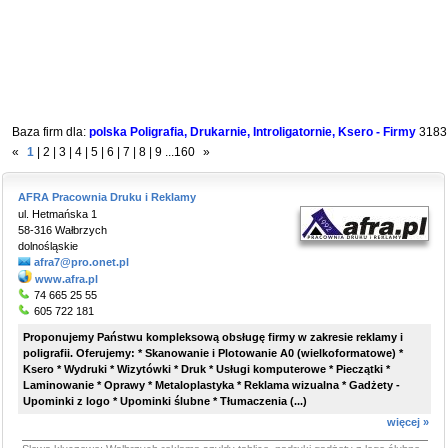
Baza firm dla:
polska Poligrafia, Drukarnie, Introligatornie, Ksero - Firmy
3183
«
1
|
2
|
3
|
4
|
5
|
6
|
7
|
8
|
9
...
160
»
AFRA Pracownia Druku i Reklamy
ul. Hetmańska 1
58-316 Wałbrzych
dolnośląskie
afra7@pro.onet.pl
www.afra.pl
74 665 25 55
605 722 181
Proponujemy Państwu kompleksową obsługę firmy w zakresie reklamy i
poligrafii. Oferujemy: * Skanowanie i Plotowanie A0 (wielkoformatowe) *
Ksero * Wydruki * Wizytówki * Druk * Usługi komputerowe * Pieczątki *
Laminowanie * Oprawy * Metaloplastyka * Reklama wizualna * Gadżety -
Upominki z logo * Upominki ślubne * Tłumaczenia (...)
więcej »