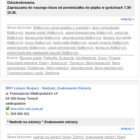
Odszkodowania.
Zapraszamy do naszego biura od poniedziałku do piątku w godzinach 7.30-
15.30.
więcej »
Słowa kluczowe:
Wałbrzych zwrot podatku z zagranicy
,
biuro rachunkowe
Wałbrzych
,
pisanie podań Wałbrzych
,
usługi komputerowe Wałbrzych
,
zwrot tax
Wałbrzych
,
tłumaczenia Wałbrzych
,
ubezpieczenia Wałbrzych
,
tłumacz przysięgły
Wałbrzych
,
ksero Wałbrzych
,
punkt opłat Wałbrzych
,
porady prawne Wałbrzych
,
usługi biurowe Wałbrzych
,
usługi sekretarskie Wałbrzych
,
tłumacze Wałbrzych
,
usługi kurierskie nadawanie paczek Wałbrzych
,
Branże:
Biurowe usługi
,
Poligrafia, Drukarnie, Introligatornie, Ksero
,
Prawne
Kancelarie-Adwokat, Radcy, Notariusze
,
Tłumacze, Biura tłumaczeń
,
Biura
rachunkowe, Podatkowe, Wierzytelności
,
Ubezpieczenia, Biura ubezpieczeń
,
Transport towaru i osób, Spedycja
,
BNT Łukasz Bogacz - Nadruki, Znakowanie Odzieży
ul. Powstańców Wielkopolskich 14
64-300 Nowy Tomyśl
wielkopolskie
bnt.info-net.com.pl
509 684 401
* Nadruki na odzieży * Znakowanie odzieży
więcej »
Słowa kluczowe:
nadruki na odzieży Nowy Tomyśl
,
znakowanie odzieży Nowy