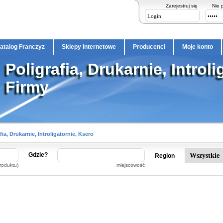
Zarejestruj się
Nie 
atalog Franczyz
Sklepy Internetowe
Producenci
Moje konto
Poligrafia, Drukarnie, Introli
Firmy
fia, Drukarnie, Introligatornie, Ksero
Gdzie?
Region
roduktu)
miejscowość