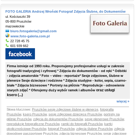
FOTO GALERIA Andrzej Wroński Fotograf Zdjęcia Ślubne, do Dokumentów
ul. Kościuszki 39
05-800 Pruszków
mazowieckie
biuro.fotogaleria@gmail.com
www.foto-galeria.com.pl
22 728 45 75
601 939 662
Firma istnieje od 1993 roku. Proponujemy profesjonalne usługi w zakresie
fotografii tradycyjnej i cyfrowej * Zdjęcia do dokumentów - od ręki * Odbitki
- zdjęcia amatorskie * Foto – video - reportaże* Sesje zdjęciowe, ślubne w
plenerze Sesje dziecięce i rodzinne * Zdjęcia studyjne - kolor, sepia, czarno-
białe * Zdjęcia biznesowe *
Portrety na płótnie * Reprodukcje - odnowienie
oraz usługi
starych zdjęć * Oferujemy duży wybór ramek i albumów
ksero
(...)
więcej »
Słowa kluczowe:
Pruszków sesje zdjęciowe ślubne w plenerze
,
fotografia
Pruszków
,
ksero Pruszków
,
sesje zdjęciowe dziecięce Pruszków
,
portrety na
płótnie Pruszków
,
zdjęcia do dokumentów Pruszków
,
sesje plenerowe Pruszków
,
reprodukcje fotograficzne Pruszków
,
ramki do fotografii Pruszków
,
kartki
okolicznościowe Pruszków
,
fotograf Pruszków
,
zdjęcia ślubne Pruszków
,
zdjęcia
dowodowe paszportowe Pruszków
,
zdjęcia biznesowe Pruszków
,
sesje zdjęciowe