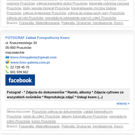
rodzinne Pruszków
,
zdjęcia komunijne dzieci Pruszków
,
fotografia rodzinna ciążowa
Pruszków
,
śluby wesela fotograf Pruszków
,
fotografowanie chrztów ślubów
Pruszków
,
zdjęcia dyplomowe Pruszków
,
zdjęcia do prawa jazdy wizy Pruszków
,
zdjęcia od ręki Pruszków
,
reprodukcja odnowienie starych zdjęć Pruszków
,
Branże:
Fotografia, Wideofilmowanie
,
Poligrafia, Drukarnie, Introligatornie, Ksero
,
FOTOGRAF Zakład Fotograficzny Ksero
ul. Kraszewskiego 34
05-800 Pruszków
mazowieckie
biuro.fotogaleria@gmail.com
www.foto-galeria.com.pl
22 728 45 75
601 939 662
Fotograf - * Zdjęcia do dokumentów * Ramki, albumy * Zdjęcia cyfrowe ze
wszystkich nośników * Reprodukcja zdjęć * Usługi ksero (...)
więcej »
Słowa kluczowe:
Pruszków zdjęcia do dokumentów
,
zakład fotograficzny
Pruszków
,
ramki do zdjęć Pruszków
,
albumy fotograficzne Pruszków
,
reprodukcja
zdjęć Pruszków
,
ksero Pruszków
,
Branże:
Fotografia, Wideofilmowanie
,
Poligrafia, Drukarnie, Introligatornie, Ksero
,