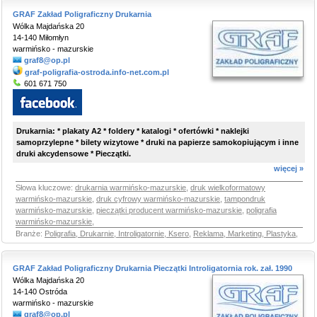
GRAF Zakład Poligraficzny Drukarnia
Wólka Majdańska 20
14-140 Miłomłyn
warmińsko - mazurskie
graf8@op.pl
graf-poligrafia-ostroda.info-net.com.pl
601 671 750
Drukarnia: * plakaty A2 * foldery * katalogi * ofertówki * naklejki
samoprzylepne * bilety wizytowe * druki na papierze samokopiującym i inne
druki akcydensowe * Pieczątki.
więcej »
Słowa kluczowe:
drukarnia warmińsko-mazurskie
,
druk wielkoformatowy
warmińsko-mazurskie
,
druk cyfrowy warmińsko-mazurskie
,
tampondruk
warmińsko-mazurskie
,
pieczątki producent warmińsko-mazurskie
,
poligrafia
warmińsko-mazurskie
,
Branże:
Poligrafia, Drukarnie, Introligatornie, Ksero
,
Reklama, Marketing, Plastyka
,
GRAF Zakład Poligraficzny Drukarnia Pieczątki Introligatornia rok. zał. 1990
Wólka Majdańska 20
14-140 Ostróda
warmińsko - mazurskie
graf8@op.pl