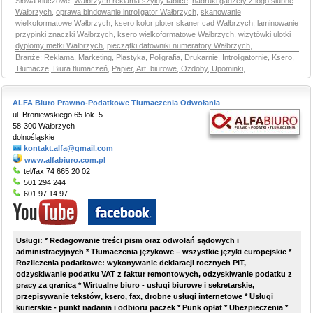
Słowa kluczowe:
Wałbrzych reklama szyldy tablice
,
nadruki gadżety z logo ślubne
Wałbrzych
,
oprawa bindowanie introligator Wałbrzych
,
skanowanie
wielkoformatowe Wałbrzych
,
ksero kolor ploter skaner cad Wałbrzych
,
laminowanie
przypinki znaczki Wałbrzych
,
ksero wielkoformatowe Wałbrzych
,
wizytówki ulotki
dyplomy metki Wałbrzych
,
pieczątki datowniki numeratory Wałbrzych
,
Branże:
Reklama, Marketing, Plastyka
,
Poligrafia, Drukarnie, Introligatornie, Ksero
,
Tłumacze, Biura tłumaczeń
,
Papier, Art. biurowe, Ozdoby, Upominki
,
ALFA Biuro Prawno-Podatkowe Tłumaczenia Odwołania
ul. Broniewskiego 65 lok. 5
58-300 Wałbrzych
dolnośląskie
kontakt.alfa@gmail.com
www.alfabiuro.com.pl
tel/fax 74 665 20 02
501 294 244
601 97 14 97
Usługi: * Redagowanie treści pism oraz odwołań sądowych i
administracyjnych * Tłumaczenia językowe – wszystkie języki europejskie *
Rozliczenia podatkowe: wykonywanie deklaracji rocznych PIT,
odzyskiwanie podatku VAT z faktur remontowych, odzyskiwanie podatku z
pracy za granicą * Wirtualne biuro - usługi biurowe i sekretarskie,
przepisywanie tekstów, ksero, fax, drobne usługi internetowe * Usługi
kurierskie - punkt nadania i odbioru paczek * Punk opłat * Ubezpieczenia *