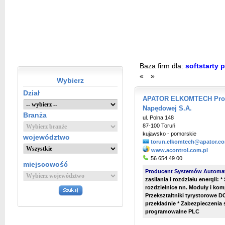
Baza firm dla:
softstarty 
«
»
Wybierz
Dział
APATOR ELKOMTECH Prod
Napędowej S.A.
Branża
ul. Polna 148
87-100 Toruń
kujawsko - pomorskie
województwo
torun.elkomtech@apator.c
www.acontrol.com.pl
56 654 49 00
miejscowość
Producent Systemów Automa
zasilania i rozdziału energii: *
rozdzielnice nn. Moduły i kom
Przekształtniki tyrystorowe DC
przekładnie * Zabezpieczenia 
programowalne PLC