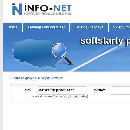
Home
Katalogi Firm wg Miast
Katalog Franczyz
Sklepy In
softstarty
Strona główna
Wyszukiwarka
Co?
Gdzie?
słowo kluczowe (nazwa firmy lub produktu)