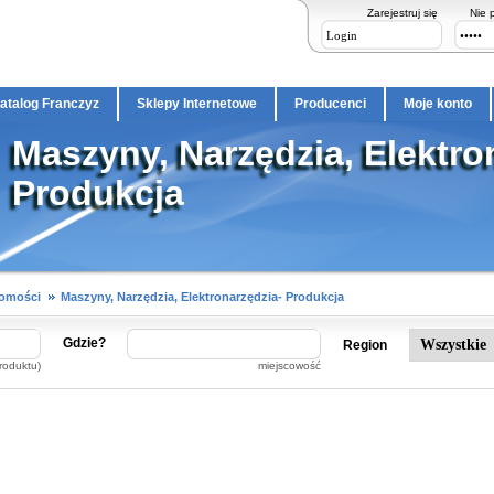
Zarejestruj się
Nie 
atalog Franczyz
Sklepy Internetowe
Producenci
Moje konto
Maszyny, Narzędzia, Elektro
Produkcja
homości
Maszyny, Narzędzia, Elektronarzędzia- Produkcja
Gdzie?
Region
roduktu)
miejscowość