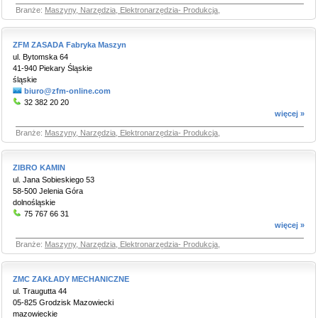
Branże:
Maszyny, Narzędzia, Elektronarzędzia- Produkcja
,
ZFM ZASADA Fabryka Maszyn
ul. Bytomska 64
41-940 Piekary Śląskie
śląskie
biuro@zfm-online.com
32 382 20 20
więcej »
Branże:
Maszyny, Narzędzia, Elektronarzędzia- Produkcja
,
ZIBRO KAMIN
ul. Jana Sobieskiego 53
58-500 Jelenia Góra
dolnośląskie
75 767 66 31
więcej »
Branże:
Maszyny, Narzędzia, Elektronarzędzia- Produkcja
,
ZMC ZAKŁADY MECHANICZNE
ul. Traugutta 44
05-825 Grodzisk Mazowiecki
mazowieckie