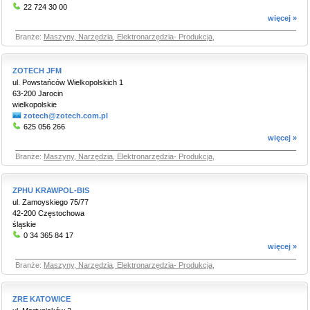
22 724 30 00
więcej »
Branże:
Maszyny, Narzędzia, Elektronarzędzia- Produkcja
,
ZOTECH JFM
ul. Powstańców Wielkopolskich 1
63-200 Jarocin
wielkopolskie
zotech@zotech.com.pl
625 056 266
więcej »
Branże:
Maszyny, Narzędzia, Elektronarzędzia- Produkcja
,
ZPHU KRAWPOL-BIS
ul. Zamoyskiego 75/77
42-200 Częstochowa
śląskie
0 34 365 84 17
więcej »
Branże:
Maszyny, Narzędzia, Elektronarzędzia- Produkcja
,
ZRE KATOWICE