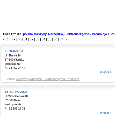
Baza firm dla:
polska Maszyny, Narzędzia, Elektronarzędzia - Produkcja
1129
«
1
...
49
|
50
|
51
|
52
|
53
|
54
|
55
|
56
|
57
»
ZETKAMA SA
ul. Śląska 24
57-300 Kłodzko
dolnośląskie
74 867 28 48
więcej »
Branże:
Maszyny, Narzędzia, Elektronarzędzia- Produkcja
,
ZETOR POLSKA
ul. Wrocławska 48
62-800 Kalisz
wielkopolskie
62 503 25 31
więcej »