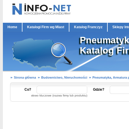
Home
Katalogi Firm wg Miast
Katalog Franczyz
Sklepy In
Pneumatyka
Katalog Fi
Strona główna
Budownictwo, Nieruchomości
Pneumatyka, Armatura 
Co?
Gdzie?
słowo kluczowe (nazwa firmy lub produktu)