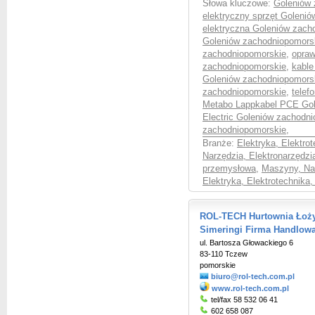
Słowa kluczowe:
Goleniów 
elektryczny sprzęt Goleni
elektryczna Goleniów zach
Goleniów zachodniopomors
zachodniopomorskie
,
opraw
zachodniopomorskie
,
kable
Goleniów zachodniopomors
zachodniopomorskie
,
telef
Metabo Lappkabel PCE Gol
Electric Goleniów zachodn
zachodniopomorskie
,
Branże:
Elektryka, Elektro
Narzędzia, Elektronarzędzia
przemysłowa
,
Maszyny, Nar
Elektryka, Elektrotechnika,
ROL-TECH Hurtownia Łoży
Simeringi Firma Handlow
ul. Bartosza Głowackiego 6
83-110 Tczew
pomorskie
biuro@rol-tech.com.pl
www.rol-tech.com.pl
tel/fax 58 532 06 41
602 658 087