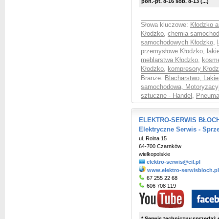
pon.-pt. 8-16 sob. 8-13 (...)
Słowa kluczowe:
Kłodzko ar
Kłodzko
,
chemia samochod
samochodowych Kłodzko
,
przemysłowe Kłodzko
,
laki
meblarstwa Kłodzko
,
kosme
Kłodzko
,
kompresory Kłod
Branże:
Blacharstwo, Laki
samochodowa, Motoryzacy
sztuczne - Handel
,
Pneumat
ELEKTRO-SERWIS BŁOCH El
Elektryczne Serwis - Sprz
ul. Rolna 15
64-700 Czarnków
wielkopolskie
elektro-serwis@cil.pl
www.elektro-serwisbloch.pl
67 255 22 68
606 708 119
* Serwis techniczny,sprzedaż 