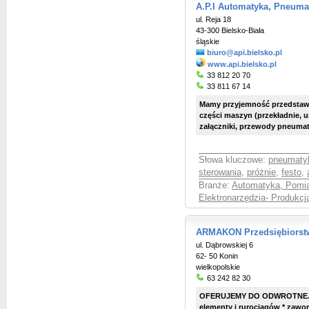
A.P.I Automatyka, Pneuma
ul. Reja 18
43-300 Bielsko-Biała
śląskie
biuro@api.bielsko.pl
www.api.bielsko.pl
33 812 20 70
33 811 67 14
Mamy przyjemność przedstawić
części maszyn (przekładnie, 
załączniki, przewody pneumaty
Słowa kluczowe:
pneumaty
sterowania
,
próżnie
,
festo
,
Branże:
Automatyka, Pomia
Elektronarzędzia- Produkcj
ARMAKON Przedsiębiorstw
ul. Dąbrowskiej 6
62- 50 Konin
wielkopolskie
63 242 82 30
OFERUJEMY DO ODWROTNEJ S
elementy i rurociągów * zawo