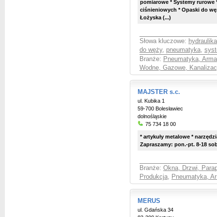
pomiarowe * Systemy rurowe 
ciśnieniowych * Opaski do węż
Łożyska
(...)
Słowa kluczowe:
hydraulika
do węży
,
pneumatyka
,
sys
Branże:
Pneumatyka, Arma
Wodne, Gazowe, Kanalizac
MAJSTER s.c.
ul. Kubika 1
59-700 Bolesławiec
dolnośląskie
75 734 18 00
* artykuły metalowe * narzędzia
Zapraszamy: pon.-pt. 8-18 sob
Branże:
Okna, Drzwi, Parap
Produkcja
,
Pneumatyka, Ar
MERUS
ul. Gdańska 34