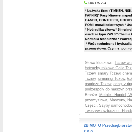
604 175 224
* Łożyska firm: (TIMKEN, NSK
FAFNIR)* Pasy klinowe, nap
BANDO, CONTITECH, GOODYEAR)
POM i metali kolorowych * U
* Hydraulika siłowa * Simeringi,
osadcze typu ZiW 8 * Chemia 
Normalia techniczne * Podze
*
Węże techniczne i hydraulicz
przemysłowa. Czynne: pon.-pt
Słowa kluczowe:
Tczew węż
łańcuchy rolkowe Galla Tc
Tczew
,
smary Tczew
,
chem
Tczew
,
simeringi Tczew
,
ło
osadcze Tczew
,
oringi v-ri
podzespoły do maszyn pr
Branże:
Metale - Handel, 
przemysłowa
,
Maszyny, Nar
Części, Szyby samochodow
Tworzywa sztuczne - Hande
2B MOTO Przedsiębiorstw
z o.o.