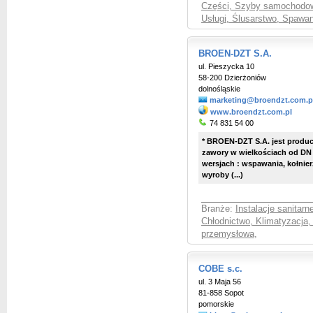
Części, Szyby samochodow
Usługi, Ślusarstwo, Spawan
BROEN-DZT S.A.
ul. Pieszycka 10
58-200 Dzierżoniów
dolnośląskie
marketing@broendzt.com.p
www.broendzt.com.pl
74 831 54 00
* BROEN-DZT S.A. jest prod
zawory w wielkościach od DN
wersjach : wspawania, kołnie
wyroby (...)
Branże:
Instalacje sanitar
Chłodnictwo, Klimatyzacja,
przemysłowa
,
COBE s.c.
ul. 3 Maja 56
81-858 Sopot
pomorskie