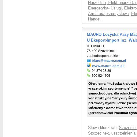
Narzędzia, Elektronarzędzia
Energetyka- Usługi
,
Elektr
Armatura przemysłowa
,
Ele
Handel
,
MAURO Łożyska Pasy Mate
U Eksport-Import inż. Wa
ul. Pilska 11
78-400 Szczecinek
zachodniopomorskie
biuro@mauro.com.pl
www.mauro.com.pl
94 374 28 89
600 924 706
Oferujemy: *
łożyska krajowe
w szerokim asortymencie) * p
samochodowe, dla rolnictwa) 
konstrukcyjne * artykuły śrub
przewody hydrauliczne (serwis)
łańcuchy * doradztwo technic
(przedstawiciel Pneumat System
Słowa kluczowe:
Szczecine
Szczecinek
,
uszczelnienia