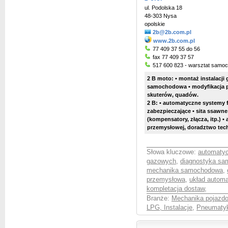
ul. Podolska 18
48-303 Nysa
opolskie
2b@2b.com.pl
www.2b.com.pl
77 409 37 55 do 56
fax 77 409 37 57
517 600 823 - warsztat samo
2 B moto: • montaż instalacji
samochodowa • modyfikacja po
skuterów, quadów.
2 B: • automatyczne systemy fil
zabezpieczające • sita ssawne
(kompensatory, złącza, itp.) 
przemysłowej, doradztwo tech
Słowa kluczowe:
automatyc
gazowych
,
diagnostyka s
mechanika samochodowa
,
przemysłowa
,
układ automa
kompletacja dostaw
,
Branże:
Mechanika pojazd
LPG, Instalacje
,
Pneumatyk