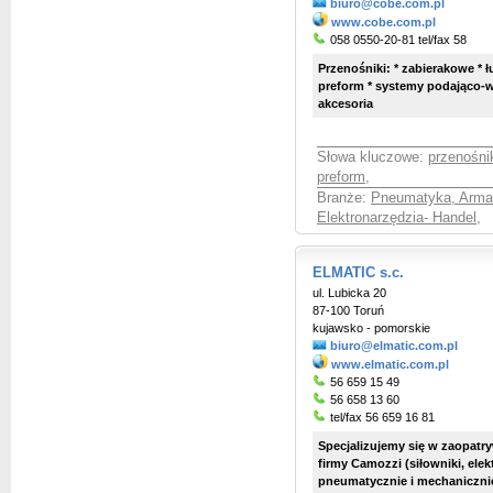
biuro@cobe.com.pl
www.cobe.com.pl
058 0550-20-81 tel/fax 58
Przenośniki: * zabierakowe * 
preform * systemy podająco-wa
akcesoria
Słowa kluczowe:
przenośni
preform
,
Branże:
Pneumatyka, Arma
Elektronarzędzia- Handel
,
ELMATIC s.c.
ul. Lubicka 20
87-100 Toruń
kujawsko - pomorskie
biuro@elmatic.com.pl
www.elmatic.com.pl
56 659 15 49
56 658 13 60
tel/fax 56 659 16 81
Specjalizujemy się w zaopatr
firmy Camozzi (siłowniki, ele
pneumatycznie i mechanicznie, 