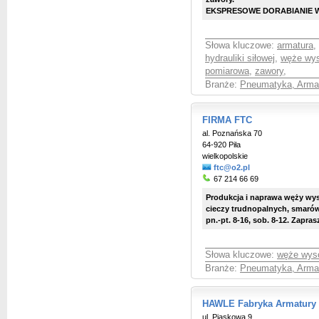
EKSPRESOWE DORABIANIE WĘŻ
Słowa kluczowe:
armatura
,
hydrauliki siłowej
,
węże wys
pomiarowa
,
zawory
,
Branże:
Pneumatyka, Arma
FIRMA FTC
al. Poznańska 70
64-920 Piła
wielkopolskie
ftc@o2.pl
67 214 66 69
Produkcja i naprawa węży wys
cieczy trudnopalnych, smaró
pn.-pt. 8-16, sob. 8-12. Zapras
Słowa kluczowe:
węże wys
Branże:
Pneumatyka, Arma
HAWLE Fabryka Armatury s
ul. Piaskowa 9