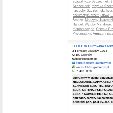
spawalnicze Szczecinek
,
ś
Szczecinek
,
łożyska Szcz
łańcuchy Szczecinek
,
hydr
pneumatyki przemysłowej 
Branże:
Maszyny, Narzędzia
Handel, Wyroby Metalowe
,
motoryzacyjne
,
Chemia Prz
Pneumatyka, Armatura prz
ELEKTRA Hurtownia Elekt
ul. I Brygady Legionów 12/14
72-100 Goleniów
zachodniopomorskie
biuro@elektra-goleniow.pl
www.elektra-goleniow.pl
91 407 30 28
Oferujemy w ciągłej sprzedaż
HELLUKABEL, LAPPKABEL) * 
SCHNEIDER ELECTRIC, EATON,
ELDA, SISTENA, PCE, POLAM,
LENA) * Światła (PHILIPS, PO
sprzedaż, serwis. Zapewniam
otwarcia: pon.-pt. 8-16, sob. 8-