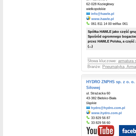
62-028 Koziegłowy
wielkopolskie
info@hawle.pl
www.hawle.pl
061 811 14 00 tel/fax 061
Spółka HAWLE jako część gru
Spośród ogromnego bogactwa
przez HAWLE Polska, a część 
(...)
Słowa kluczowe:
armatura 
Branże:
Pneumatyka, Arma
HYDRO ZNPHS sp. z o. o.
Siłowej
ul. Strażacka 60
43-382 Bielsko-Biała
śląskie
hydro@hydro.com.pl
www.hydro.com.pl
33 829 56 87
33 829 56 60