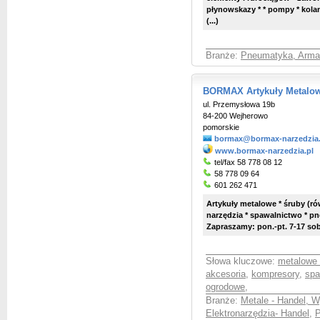
płynowskazy * * pompy * kolana
(...)
Branże:
Pneumatyka, Arma
BORMAX Artykuły Metalow
ul. Przemysłowa 19b
84-200 Wejherowo
pomorskie
bormax@bormax-narzedzia.
www.bormax-narzedzia.pl
tel/fax 58 778 08 12
58 778 09 64
601 262 471
Artykuły metalowe * śruby (ró
narzędzia * spawalnictwo * pn
Zapraszamy: pon.-pt. 7-17 sob
Słowa kluczowe:
metalowe 
akcesoria
,
kompresory
,
spa
ogrodowe
,
Branże:
Metale - Handel, 
Elektronarzędzia- Handel
,
P