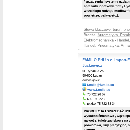
* urządzenia i systemy uzdatn
sprężarki łopatkowe firmy Hyd
wszelkiego rodzaju mediów fi
powietrze, paliwa etc.).
Słowa kluczowe:
toruń
,
pne
Branże:
Automatyka, Pomia
Elektromechanika - Handel
Handel
,
Pneumatyka, Arma
FAMILO PHU s.c. Import-
Juckiewicz
ul. Rybacka 25
59-800 Lubań
dolnośląskie
familo@familo.eu
www.familo.eu
75 722 26 07
602 195 223
tel./fax 75 722 33 34
PRODUKCJA I SPRZEDAŻ HYD
wysokociśnieniowe , węże sp
na węże, tuleje zaciskowe na 
pomiarowa, rury precyzyjne, s
zawory.