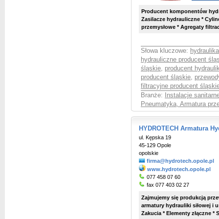
Producent komponentów hydrau
Zasilacze hydrauliczne * Cyli
przemysłowe * Agregaty filtra
Słowa kluczowe:
hydraulika
hydrauliczne producent ślą
śląskie
,
producent hydraulik
producent śląskie
,
przewody
filtracyjne producent śląski
Branże:
Instalacje sanitar
Pneumatyka, Armatura prz
HYDROTECH Armatura Hydra
ul. Kępska 19
45-129 Opole
opolskie
firma@hydrotech.opole.pl
www.hydrotech.opole.pl
077 458 07 60
fax 077 403 02 27
Zajmujemy się produkcją prz
armatury hydrauliki siłowej i 
Zakucia * Elementy złączne * 