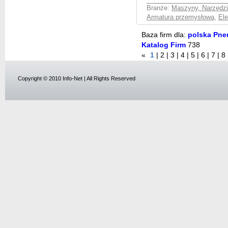
Branże:
Maszyny, Narzędzia
Armatura przemysłowa
,
Ele
Baza firm dla:
polska Pneu
Katalog Firm
738
«
1
|
2
|
3
|
4
|
5
|
6
|
7
|
8
Copyright © 2010 Info-Net | All Rights Reserved