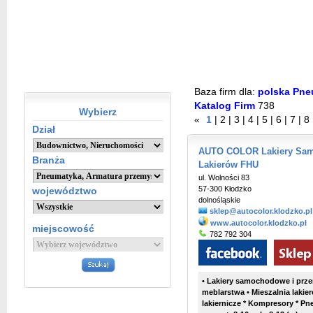
Baza firm dla:
polska Pneu
Katalog Firm
738
Wybierz
«
1
|
2
|
3
|
4
|
5
|
6
|
7
|
8
Dział
AUTO COLOR Lakiery Sam
Branża
Lakierów FHU
ul. Wolności 83
57-300 Kłodzko
województwo
dolnośląskie
sklep@autocolor.klodzko.pl
www.autocolor.klodzko.pl
miejscowość
782 792 304
• Lakiery samochodowe i prze
meblarstwa
• Mieszalnia laki
lakiernicze * Kompresory * Pn