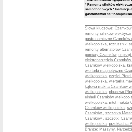
* Remonty silników elektrycz
samochodowych * Instalacje el
gastronomiczne * Kompleksow
Słowa kluczowe:
Czarnków 
remonty silników elektryc
gastronomiczne Czarnków 
wielkopolska
,
rozruszniki 
remonty alternatorów Czar
pomiary Czarnków
,
osprzęt
elektronarzędzia Czarnków
Czarnków wielkopolska
,
kr
wiertarki magnetyczne Cza
wielkopolska
,
części Pferd
wielkopolska
,
wiertarka ma
kątowa makita Czarnków wi
wielkopolska
,
obudowa Pfer
einhell Czarnków wielkopol
wielkopolska
,
młot makita 
Czarnków wielkopolska
,
sz
Czarnków
,
szczotka Metab
Czarnków
,
szczotki Czarn
wielkopolska
,
przekładnia 
Branże:
Maszyny, Narzędzia