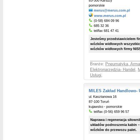
83-300 Kartuzy
pomorskie
merus@merus.com.pl
www.merus.com.pl
(0-58) 684 09 96
685 32 36
tel/fax 681 47 41
Jesteśmy przedstawicielem fi
wózków widłowych wszystkich
wózków widłowych firmy NISS
Branże:
Pneumatyka, Arma
Elektronarzędzia- Handel
,
M
Usługi
,
MILES Zakład Handlowo- 
ul. Kasztanowa 16
87-100 Toruń
kujawsko - pomorskie
tel/fax (0-56) 659 96 57
Naprawa i regeneracja siłown
układów podnoszenia kabin –
wózków do przewozu palet.