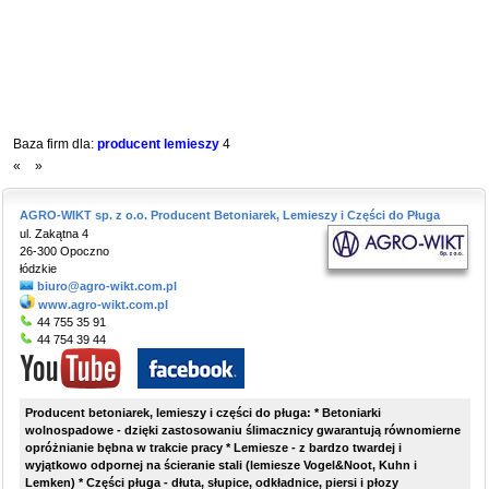
Baza firm dla:
producent lemieszy
4
«
»
AGRO-WIKT sp. z o.o. Producent Betoniarek, Lemieszy i Części do Pługa
ul. Zakątna 4
26-300 Opoczno
łódzkie
biuro@agro-wikt.com.pl
www.agro-wikt.com.pl
44 755 35 91
44 754 39 44
Producent betoniarek, lemieszy i części do pługa: * Betoniarki
wolnospadowe - dzięki zastosowaniu ślimacznicy gwarantują równomierne
opróżnianie bębna w trakcie pracy * Lemiesze - z bardzo twardej i
wyjątkowo odpornej na ścieranie stali (lemiesze Vogel&Noot, Kuhn i
Lemken) * Części pługa - dłuta, słupice, odkładnice, piersi i płozy