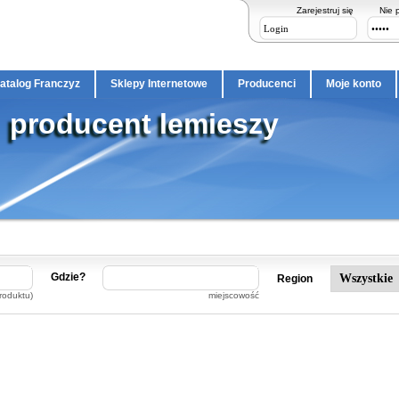
Zarejestruj się
Nie 
atalog Franczyz
Sklepy Internetowe
Producenci
Moje konto
producent lemieszy
Gdzie?
Region
roduktu)
miejscowość