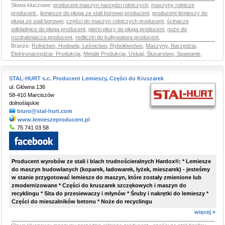
Słowa kluczowe:
producent maszyn narzędzi rolniczych
,
maszyny rolnicze
producent
,
lemiesze do pługa ze stali borowej producent
,
producent lemieszy do
pługa ze stali borowej
,
części do maszyn rolniczych producent
,
ścinacze
odkładnice do pługa producent
,
piersi płozy do pługa producent
,
noże do
rozdrabniacza producent
,
redliczki do kultywatora producent
,
Branże:
Rolnictwo, Hodowla, Leśnictwo, Rybołówstwo
,
Maszyny, Narzędzia,
Elektronarzędzia- Produkcja
,
Metale Produkcja, Usługi, Ślusarstwo, Spawanie
,
STAL-HURT s.c. Producent Lemieszy, Części do Kruszarek
ul. Główna 136
58-410 Marciszów
dolnośląskie
biuro@stal-hurt.com
www.lemieszeproducent.pl
75 741 03 58
Producent wyrobów ze stali i blach trudnościeralnych Hardox®: * Lemiesze
do maszyn budowlanych (koparek, ładowarek, łyżek, mieszarek) - jesteśmy
w stanie przygotować lemiesze do maszyn, które zostały zmienione lub
zmodernizowane * Części do kruszarek szczękowych i maszyn do
recyklingu * Sita do przesiewaczy i młynów * Śruby i nakrętki do lemieszy *
Części do mieszalników betonu * Noże do recyclingu
więcej »