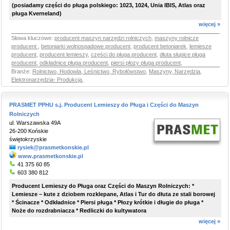
(posiadamy części do pługa polskiego: 1023, 1024, Unia IBIS, Atlas oraz
pługa Kverneland)
więcej »
Słowa kluczowe:
producent maszyn narzędzi rolniczych
,
maszyny rolnicze
producent
,
betoniarki wolnospadowe producent
,
producent betoniarek
,
lemiesze
producent
,
producent lemieszy
,
części do pługa producent
,
dłuta słupice pługa
producent
,
odkładnice pługa producent
,
piersi płozy pługa producent
,
Branże:
Rolnictwo, Hodowla, Leśnictwo, Rybołówstwo
,
Maszyny, Narzędzia,
Elektronarzędzia- Produkcja
,
PRASMET PPHU s.j. Producent Lemieszy do Pługa i Części do Maszyn
Rolniczych
ul. Warszawska 49A
26-200 Końskie
świętokrzyskie
rysiek@prasmetkonskie.pl
www.prasmetkonskie.pl
41 375 60 85
603 380 812
Producent Lemieszy do Pługa oraz Części do Maszyn Rolniczych: *
Lemiesze – kute z dziobem rozklepane, Atlas i Tur do dłuta ze stali borowej
* Ścinacze * Odkładnice * Piersi pługa * Płozy krótkie i długie do pługa *
Noże do rozdrabniacza * Redliczki do kultywatora
więcej »