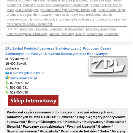
Słowa kluczowe:
maszyny narzędzia rolnicze producent
,
części ze stali hardox
producent
,
lemiesze do maszyn budowlanych producent
,
producent lemieszy do
maszyn budowlanych
,
producent maszyn narzędzi rolniczych
,
noże do recyclingu
producent
,
części do kruszarek maszyn do recyklingu producent
,
sita do
przesiewaczy młynów producent
,
śruby nakrętki do lemieszy producent
,
części do
mieszalników betonu producent
,
Branże:
Rolnictwo, Hodowla, Leśnictwo, Rybołówstwo
,
Maszyny, Narzędzia,
Elektronarzędzia- Produkcja
,
Metale Produkcja, Usługi, Ślusarstwo, Spawanie
,
ZPL Zakład Produkcji Lemieszy Stankiewicz sp.J. Producent Części
Zamiennych do Maszyn i Urządzeń Rolniczych oraz Budowlanych
ul. Brylantowa 5
16-400 Suwałki
podlaskie
lemiesze@lemiesze.pl
www.lemiesze.pl
87 565 42 02
502 083 981
519 853 090
Producent części zamiennych do maszyn i urządzeń rolniczych oraz
budowlanych ze stali HARDOX: * Lemiesze * Pługi * Agregaty podorywkowe
i uprawowe * Brony * Glebogryzarki * Kombajny * Kultywatory * Sieczkarnie *
Siewniki * Przyczepy samozbierające * Wycinaki kiszonki * Grubery *
Seperatory kamieni * Rozrzutniki * Przecinarki do balotów * Śruby * Maszyny