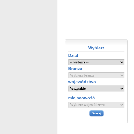
Wybierz
Dział
Branża
województwo
miejscowość