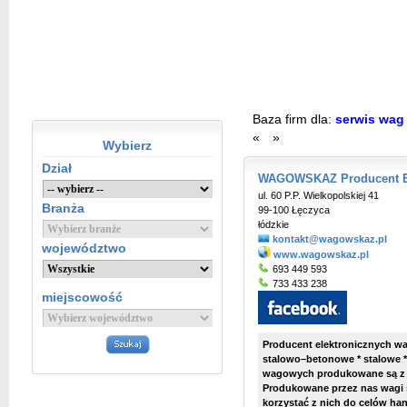
Baza firm dla:
serwis wa
«
»
Wybierz
Dział
WAGOWSKAZ Producent E
ul. 60 P.P. Wielkopolskiej 41
Branża
99-100 Łęczyca
łódzkie
kontakt@wagowskaz.pl
województwo
www.wagowskaz.pl
693 449 593
733 433 238
miejscowość
Producent elektronicznych w
stalowo–betonowe * stalowe 
wagowych produkowane są z d
Produkowane przez nas wagi sp
korzystać z nich do celów ha