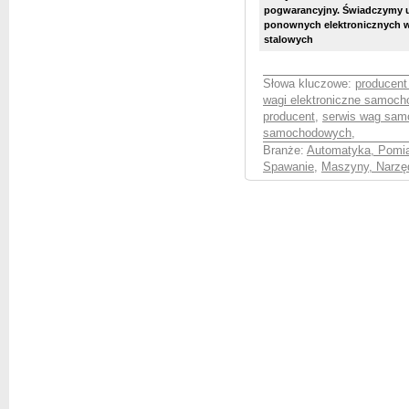
pogwarancyjny. Świadczymy us
ponownych elektronicznych 
stalowych
Słowa kluczowe:
producent
wagi elektroniczne samoch
producent
,
serwis wag sa
samochodowych
,
Branże:
Automatyka, Pomia
Spawanie
,
Maszyny, Narzęd