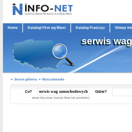
Home
Katalogi Firm wg Miast
Katalog Franczyz
Sklepy In
serwis wa
Strona główna
Wyszukiwarka
Co?
Gdzie?
słowo kluczowe (nazwa firmy lub produktu)