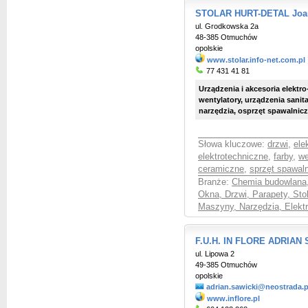
STOLAR HURT-DETAL Joa
ul. Grodkowska 2a
48-385 Otmuchów
opolskie
www.stolar.info-net.com.pl
77 431 41 81
Urządzenia i akcesoria elektro-
wentylatory, urządzenia sanita
narzędzia, osprzęt spawalniczy
Słowa kluczowe:
drzwi
,
ele
elektrotechniczne
,
farby
,
we
ceramiczne
,
sprzęt spawal
Branże:
Chemia budowlana
Okna, Drzwi, Parapety, Sto
Maszyny, Narzędzia, Elekt
F.U.H. IN FLORE ADRIAN
ul. Lipowa 2
49-385 Otmuchów
opolskie
adrian.sawicki@neostrada.p
www.inflore.pl