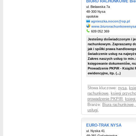
BIURO RACHUNKOWE Bieg
ul. Bielawska 7a
48-300 Nysa
opolskie
agnieszka.nocon@op.pl
www.biurorachunkowenysa
609 052 369
Jesteśmy doświadczonym i j
rachunkowym.
Zapraszamy do
jak i spółki prawa handloweg
świadczenie usług na najwyż
Zakres naszych usług to min.
księgowanie dokumentów, rozl
Prowadzenie PKPiR - Książki
ewidencyjne, itp. (...)
Słowa kluczowe:
nysa
,
ksi
rachunkowe
,
księgi przych
prowadzenie PKPIR
,
księg
Branże:
Biura rachunkowe,
usługi
,
EURO-TRAK NYSA
ul. Nyska 41
48-381 Goświnowice