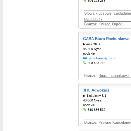
604 123 268
Słowa kluczowe:
zakładani
ogrodniczy
,
Branże:
Kwiaty, Ogród
,
GABA Biuro Rachunkowe B
Rynek 36 B
48-300 Nysa
opolskie
gaba.biuro@op.pl
608 453 716
Branże:
Biura rachunkowe,
JHC Adwokaci
pl. Kościelny 5/1
48-300 Nysa
opolskie
510 836 512
Branże:
Prawne Kancelarie