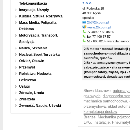
z o.o.
Telekomunikacja
ul. Podolska 18
Instytucje, Urzędy
48-303 Nysa
Kultura, Sztuka, Rozrywka
opolskie
Mass Media, Poligrafia,
2b@2b.com.pl
www.2b.com.pl
Reklama
77 409 37 55 do 56
Motoryzacja, Transport,
fax 77 409 37 57
517 600 823 - warsztat samo
Spedycja
Nauka, Szkolenia
2 B moto: • montaż instalacji
samochodowa • modyfikacja po
Noclegi, Sport,Turystyka
skuterów, quadów.
Odzież, Obuwie
2 B: • automatyczne systemy fil
Przemysł
zabezpieczające • sita ssawne
(kompensatory, złącza, itp.) 
Rolnictwo, Hodowla,
przemysłowej, doradztwo tech
Leśnictwo
Usługi
Słowa kluczowe:
automatyc
Zdrowie, Uroda
gazowych
,
diagnostyka s
Zwierzęta
mechanika samochodowa
,
Żywność, Napoje, Używki
przemysłowa
,
układ automa
kompletacja dostaw
,
Branże:
Mechanika pojazd
LPG, Instalacje
,
Pneumatyk