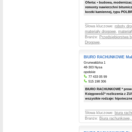
Oferta: • budowa, modernizac
remonty nawierzchni bitumicz
kostki kamiennej, typu POLBRU
Słowa kluczowe:
roboty dr
materiały drogowe
,
materia
Branże:
Przedsiębiorstwa 
Drogowe
,
BIURO RACHUNKOWE Małg
Grunwaldzka 1
48-303 Nysa
opolskie
77 433 05 99
515 198 306
BIURO RACHUNKOWE * prowad
Księgowość* rozliczenia z Z
wszystkie rodzaje: hipoteczn
Słowa kluczowe:
biura rac
Branże:
Biura rachunkowe,