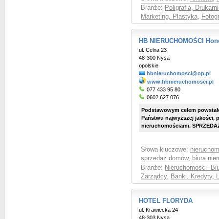
Branże:
Poligrafia, Drukarni
Marketing, Plastyka
,
Fotog
HB NIERUCHOMOŚCI Hono
ul. Celna 23
48-300 Nysa
opolskie
hbnieruchomosci@op.pl
www.hbnieruchomosci.pl
077 433 95 80
0602 627 076
Podstawowym celem powstałej
Państwu najwyższej jakości, p
nieruchomościami. SPRZEDAŻ 
Słowa kluczowe:
nieruchom
sprzedaż domów
,
biura nie
Branże:
Nieruchomości- Bi
Zarządcy
,
Banki, Kredyty, 
HOTEL FLORYDA
ul. Krawiecka 24
48-303 Nysa