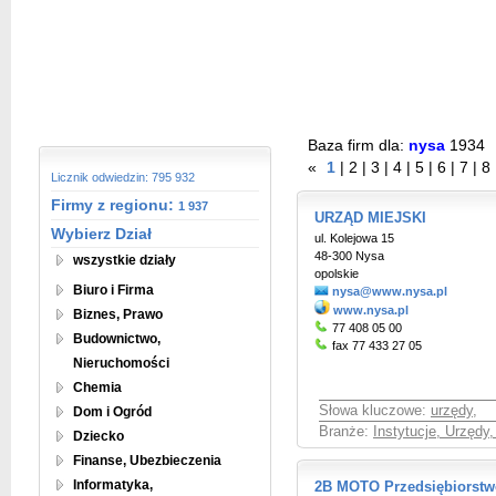
Baza firm dla:
nysa
1934
«
1
|
2
|
3
|
4
|
5
|
6
|
7
|
8
Licznik odwiedzin: 795 932
Firmy z regionu:
1 937
URZĄD MIEJSKI
Wybierz Dział
ul. Kolejowa 15
48-300 Nysa
wszystkie działy
opolskie
Biuro i Firma
nysa@www.nysa.pl
www.nysa.pl
Biznes, Prawo
77 408 05 00
Budownictwo,
fax 77 433 27 05
Nieruchomości
Chemia
Słowa kluczowe:
urzędy
,
Dom i Ogród
Branże:
Instytucje, Urzędy
Dziecko
Finanse, Ubezbieczenia
Informatyka,
2B MOTO Przedsiębiorstw