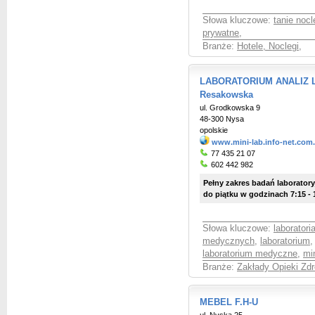
Słowa kluczowe:
tanie nocl
prywatne
,
Branże:
Hotele, Noclegi
,
LABORATORIUM ANALIZ L
Resakowska
ul. Grodkowska 9
48-300 Nysa
opolskie
www.mini-lab.info-net.com.
77 435 21 07
602 442 982
Pełny zakres badań laborator
do piątku w godzinach 7:15 - 
Słowa kluczowe:
laborator
medycznych
,
laboratorium
laboratorium medyczne
,
min
Branże:
Zakłady Opieki Zdr
MEBEL F.H-U