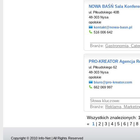
NOWA BAŚŃ Sala Konfere
ul. Piłsudskiego 40B
48-303 Nysa
opolskie
kontakt@nowa-basn.pl
516 006 642
Branże:
Gastronomia, Cate
PRO-KREATOR Agencja Re
ul. Piłsudskiego 62
48-303 Nysa
opolskie
biuro@pro-kreator.com
662 069 997
Słowa kluczowe:
Branże:
Reklama, Marketin
Wszystkich znalezionych:
«
1
|
2
|
3
|
4
|
5
|
6
|
7
|
8
Copyright © 2010 Info-Net | All Rights Reserved