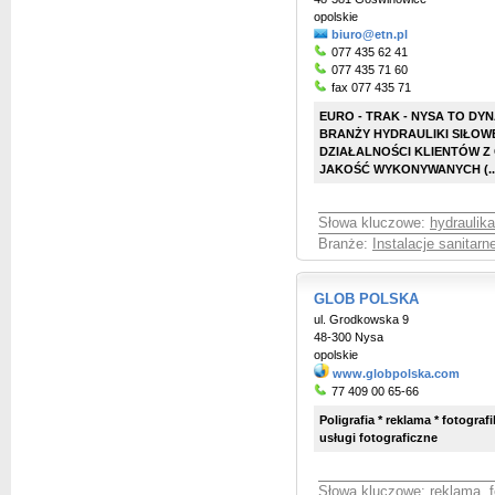
opolskie
biuro@etn.pl
077 435 62 41
077 435 71 60
fax 077 435 71
EURO - TRAK - NYSA TO DY
BRANŻY HYDRAULIKI SIŁOWE
DZIAŁALNOŚCI KLIENTÓW Z 
JAKOŚĆ WYKONYWANYCH (..
Słowa kluczowe:
hydraulika
Branże:
Instalacje sanitar
GLOB POLSKA
ul. Grodkowska 9
48-300 Nysa
opolskie
www.globpolska.com
77 409 00 65-66
Poligrafia * reklama * fotograf
usługi fotograficzne
Słowa kluczowe:
reklama
,