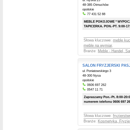
ul. Nyska 25
48-385 Otmuchów
opolskie
77 431 52 88
MEBLE POKOJOWE * WYPOCZ
TAPICERKA. PON.-PT. 9:00-17:
Słowa kluczowe:
meble ku
meble na wymiar
,
Branże:
Meble - Handel, S
SALON FRYZJERSKI PAS
ul. Poniatowskiego 3
48-300 Nysa
opolskie
0606 697 262
0547 11 71
Zapraszamy Pon.-Pt. 8:00-20:0
numerem telefonu 0606 697 2
Słowa kluczowe:
fryzjerstw
Branże:
Kosmetyka, Fryzje