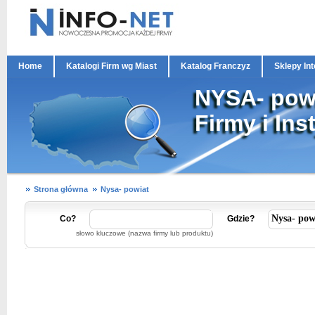
Home
Katalogi Firm wg Miast
Katalog Franczyz
Sklepy In
NYSA- pow
Firmy i Ins
Strona główna
Nysa- powiat
Co?
Gdzie?
słowo kluczowe (nazwa firmy lub produktu)