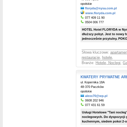
opolskie
floryda@nysa.com.pl
www.floryda.com.pl
077 409 11 90
0504 006 777
HOTEL Hotel FLORYDA w Nysie
dłuższy pobyt. Jest to nowy h
jednocześnie przytulny. POKO
Słowa kluczowe:
apartamen
restauracje
,
hotele
,
Branże:
Hotele, Noclegi
,
Ga
KWATERY PRYWATNE AR
ul. Kopernika 18A
48-370 Paczków
opolskie
alexx70@wp.pl
0608 202 946
077 431 61 59
Usługi Hotelowe "Tani nocleg"
noclegowych. Do dyspozycji g
kuchennym, siedem pokoi 2-o