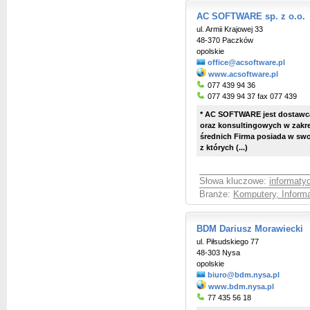
AC SOFTWARE sp. z o.o.
ul. Armii Krajowej 33
48-370 Paczków
opolskie
office@acsoftware.pl
www.acsoftware.pl
077 439 94 36
077 439 94 37 fax 077 439
* AC SOFTWARE jest dostawc
oraz konsultingowych w zakres
średnich Firma posiada w swo
z których (...)
Słowa kluczowe:
informaty
Branże:
Komputery, Informa
BDM Dariusz Morawiecki
ul. Piłsudskiego 77
48-303 Nysa
opolskie
biuro@bdm.nysa.pl
www.bdm.nysa.pl
77 435 56 18