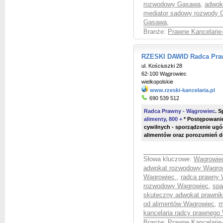
rozwodowy Gąsawa
,
adwok
mediator sądowy rozwody
Gąsawa
,
Branże:
Prawne Kancelarie
RZESKI DAWID Radca Praw
ul. Kościuszki 28
62-100 Wągrowiec
wielkopolskie
www.rzeski-kancelaria.pl
690 539 512
Radca Prawny - Wągrowiec
.
Sp
alimenty, 800 +
* Postępowani
cywilnych - sporządzenie ug
alimentów oraz porozumień d
Słowa kluczowe:
Wągrowiec
adwokat rozwodowy Wągro
Wągrowiec
,
radca prawny
rozwodowy Wągrowiec
,
spa
skuteczny adwokat prawni
od alimentów Wągrowiec
,
m
kancelaria radcy prawnego
Branże:
Prawne Kancelarie