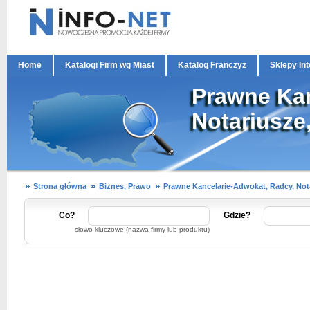
Home
Katalogi Firm wg Miast
Katalog Franczyz
Sklepy In
Prawne Kan
Notariusze
Strona główna
Biznes, Prawo
Prawne Kancelarie-Adwokat, Radcy, Not
Co?
Gdzie?
słowo kluczowe (nazwa firmy lub produktu)