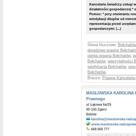
Kancelaria świadczy usługi w
działalności gospodarczej *
Pomoc: * przy otwieraniu n
windykacji długów od nierz
reprezentacja przed urzędam
gospodarczymi. (...)
Słowa kluczowe:
Bełchatów
doradztwo prawne Bełchat
opinia prawna Bełchatów
,
p
Bełchatów
,
wierzytelności 
windykacja Bełchatów
,
pro
Bełchatów
,
Branże:
Prawne Kancelarie
MASŁOWSKA KAROLINA Ra
Prawnego
ul. Łąkowa 6a/29
95-100 Zgierz
łódzkie
karolina@maslowska-radca
www.maslowska-radcapraw
668 669 777