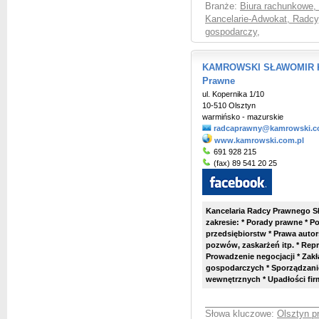
Branże:
Biura rachunkowe,
Kancelarie-Adwokat, Radcy
gospodarczy
,
KAMROWSKI SŁAWOMIR Ka
Prawne
ul. Kopernika 1/10
10-510 Olsztyn
warmińsko - mazurskie
radcaprawny@kamrowski.c
www.kamrowski.com.pl
691 928 215
(fax) 89 541 20 25
Kancelaria Radcy Prawnego S
zakresie: * Porady prawne * 
przedsiębiorstw * Prawa auto
pozwów, zaskarżeń itp. * Rep
Prowadzenie negocjacji * Zakł
gospodarczych * Sporządzani
wewnętrznych * Upadłości firm 
Słowa kluczowe:
Olsztyn p