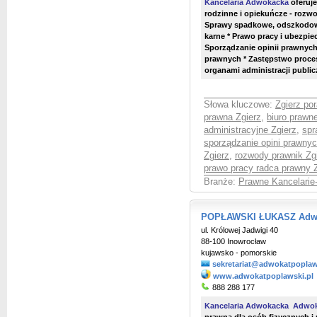
Kancelaria Adwokacka
oferuje
rodzinne i opiekuńcze - rozwo
Sprawy spadkowe, odszkodowa
karne * Prawo pracy i ubezpie
Sporządzanie opinii prawnyc
prawnych * Zastępstwo proce
organami administracji publiczn
Słowa kluczowe:
Zgierz po
prawna Zgierz
,
biuro prawn
administracyjne Zgierz
,
spr
sporządzanie opini prawnyc
Zgierz
,
rozwody prawnik Zg
prawo pracy radca prawny 
Branże:
Prawne Kancelarie
POPŁAWSKI ŁUKASZ Adwok
ul. Królowej Jadwigi 40
88-100 Inowrocław
kujawsko - pomorskie
sekretariat@adwokatpoplaw
www.adwokatpoplawski.pl
888 288 177
Kancelaria Adwokacka Adwok