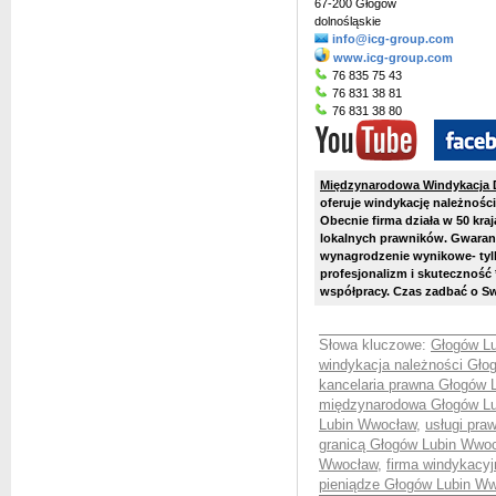
67-200 Głogów
dolnośląskie
info@icg-group.com
www.icg-group.com
76 835 75 43
76 831 38 81
76 831 38 80
Międzynarodowa Windykacja
oferuje windykację należności
Obecnie firma działa w 50 kra
lokalnych prawników. Gwarant
wynagrodzenie wynikowe- tylk
profesjonalizm i skuteczność
współpracy. Czas zadbać o Swo
Słowa kluczowe:
Głogów Lu
windykacja należności Gł
kancelaria prawna Głogów 
międzynarodowa Głogów L
Lubin Wwocław
,
usługi pr
granicą Głogów Lubin Wwo
Wwocław
,
firma windykacy
pieniądze Głogów Lubin W