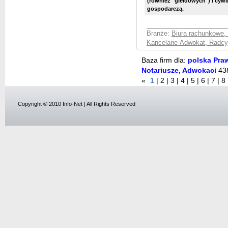
(również "giełdowych") i cywi
gospodarczą.
Branże:
Biura rachunkowe,
Kancelarie-Adwokat, Radcy
Baza firm dla:
polska Praw
Notariusze, Adwokaci
43
«
1
|
2
|
3
|
4
|
5
|
6
|
7
|
8
Copyright © 2010 Info-Net | All Rights Reserved