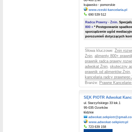
88-400 Żnin
kujawsko - pomorskie
www.rzeski-kancelaria.pl
690 539 512
Radca Prawny - Żnin.
Specjali
800 +
* Postępowanie spadko
sporządzenie ugód mediacyjn
porozumień dotyczących kont
Słowa kluczowe:
Żnin rozw
Żnin
,
alimenty 800+ prawni
prawnik radca prawny rozw
adwokat Żnin
,
skuteczny a
prawnik od alimentów Żnin
kancelaria radcy prawnego 
Branże:
Prawne Kancelarie
SĘK PIOTR Adwokat Kanc
ul. Starzyńskiego 33 lok.1
95-035 Ozorków
łódzkie
adwokat.sekpiotr@gmail.c
www.adwokat-sekpiotr.pl
723 639 158