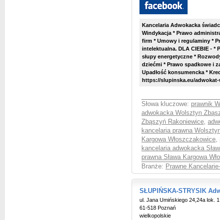
Kancelaria Adwokacka świadc
Windykacja * Prawo administr
firm * Umowy i regulaminy * 
intelektualna. DLA CIEBIE - 
słupy energetyczne * Rozwody 
dziećmi * Prawo spadkowe i 
Upadłość konsumencka * Kred
https://slupinska.eu/adwokat-
Słowa kluczowe:
prawnik W
adwokacka Wolsztyn Zbąs
Zbąszyń Rakoniewice
,
adw
kancelaria prawna Wolszty
Kargowa Włoszczakowice
,
kancelaria adwokacka Sła
prawna Sława Kargowa Wł
Branże:
Prawne Kancelarie
SŁUPIŃSKA-STRYSIK Adwo
ul. Jana Umińskiego 24,24a lok. 1
61-518 Poznań
wielkopolskie