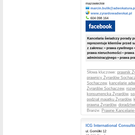
mazowieckie
marcin.bulik@adwokatura.p
www.zyrardowadwokat.pl
604 098 164
Kancelaria świadczy porady 
reprezentuje klientów przed 
z zakresu: • prawa cywilnego
prawa nieruchomości • prawa
administracyjnego • prawa prac
Słowa kluczowe:
prawnik 
prawnicy Żyrardów Sochac
Sochaczew
,
kancelarie ad
Żyrardów Sochaczew
,
rozw
konsumencka Żyrardów
,
sp
podział majątku Żyrardów
,
prawna Żyrardów
,
doradztw
Branże:
Prawne Kancelarie
ICG International Consul
ul. Gomółki 12