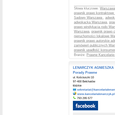
Słowa kluczowe:
Warszawa
prawnik prawo kontraktow
Sądowy Warszawa
,
adwok
adwokacka Warszawa
,
pra
prawo windykacja rodo Wa
Warszawa
,
prawnik prawo 
nieruchomości lokalowe W
prawnik prawo autorskie a
zamówień publicznych Wa
prawnik upadłość konsum
Branże:
Prawne Kancelarie
LENARCZYK AGNIESZKA Ka
Porady Prawne
ul. Kościuszki 10
97-400 Bełchatów
łódzkie
sekretariat@kancelarialenar
www.kancelarialenarczyk.pl
793 295 577