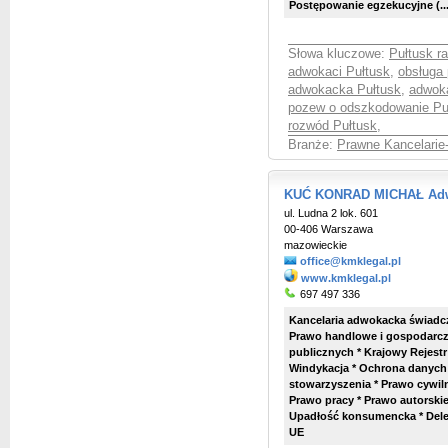
Postępowanie egzekucyjne (...
Słowa kluczowe:
Pułtusk r
adwokaci Pułtusk
,
obsługa 
adwokacka Pułtusk
,
adwoka
pozew o odszkodowanie Pu
rozwód Pułtusk
,
Branże:
Prawne Kancelarie
KUĆ KONRAD MICHAŁ Adwo
ul. Ludna 2 lok. 601
00-406 Warszawa
mazowieckie
office@kmklegal.pl
www.kmklegal.pl
697 497 336
Kancelaria adwokacka świadcz
Prawo handlowe i gospodarcz
publicznych * Krajowy Rejestr
Windykacja * Ochrona danych
stowarzyszenia * Prawo cywil
Prawo pracy * Prawo autorskie
Upadłość konsumencka * Dele
UE