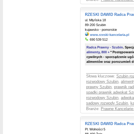
RZESKI DAWID Radca Praw
ul. Młyńska 18
89-200 Szubin
kujawsko - pomorskie
www.rzeski-kancelaria.pl
690 539 512
Radca Prawny - Szubin
.
Specja
alimenty, 800 +
* Postępowani
cywilnych - sporządzenie ug
alimentów oraz porozumień d
Słowa kluczowe:
Szubin ro
rozwodowy Szubin
,
aliment
prawny Szubin
,
prawnik ra
spadki prawnik adwokat Sz
rozwodowy Szubin
,
adwokat
sądowy rozwody Szubin
,
k
Branże:
Prawne Kancelarie
RZESKI DAWID Radca Praw
Pl. Wolności 5