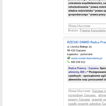
zniesienia współwłasności, za
odszkodowania * prawa rodzin
władza rodzicielska * prawa 
gospodarczego * prawa pracy
Słowa kluczowe:
Branże:
Prawne Kancelarie
RZESKI DAWID Radca Praw
ul. Leszka Białego 2a
88-410 Gąsawa
kujawsko - pomorskie
www.rzeski-kancelaria.pl
690 539 512
Radca Prawny - Gąsawa
.
Specj
alimenty, 800 +
* Postępowani
cywilnych - sporządzenie ug
alimentów oraz porozumień d
Słowa kluczowe:
Gąsawa r
rozwodowy Gąsawa
,
alime
prawny Gąsawa
,
prawnik r
spadki prawnik adwokat G