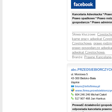
Kancelaria Adwokacka * Prawo 
Prawo spadkowe * Prawo rodz
gospodarcze * Prawo adminis
Słowa kluczowe:
Częstocho
karne pracy adwokat Częs
Częstochowa
,
prawo rodzi
prawo gospodarcze adwoka
adwokat Częstochowa
,
Branże:
Prawne Kancelarie
abc.PRZEDSIEBIORCZYCH.
ul. Mostowa 5
43-300 Bielsko-Biała
śląskie
biuro@infofirma.pl
www.firma.przedsiebiorczy
604 246 246 Michał Ciałoń
517 907 468 Jan Hankus
Prowadź działalności gospoda
odpowiada kancelaria prawn