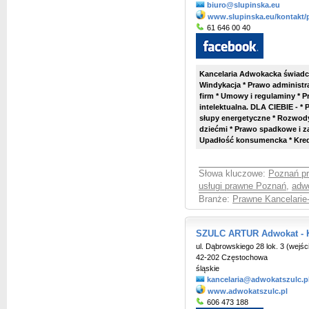
biuro@slupinska.eu
www.slupinska.eu/kontakt/
61 646 00 40
Kancelaria Adwokacka świadcz
Windykacja * Prawo administr
firm * Umowy i regulaminy * 
intelektualna. DLA CIEBIE - 
słupy energetyczne * Rozwody 
dziećmi * Prawo spadkowe i 
Upadłość konsumencka * Kred
Słowa kluczowe:
Poznań p
usługi prawne Poznań
,
adw
Branże:
Prawne Kancelarie
SZULC ARTUR Adwokat - K
ul. Dąbrowskiego 28 lok. 3 (wejśc
42-202 Częstochowa
śląskie
kancelaria@adwokatszulc.p
www.adwokatszulc.pl
606 473 188