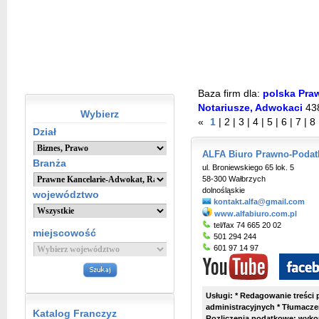
Baza firm dla:
polska Praw
Notariusze, Adwokaci
43
Wybierz
«
1
|
2
|
3
|
4
|
5
|
6
|
7
|
8
Dział
ALFA Biuro Prawno-Podat
Branża
ul. Broniewskiego 65 lok. 5
58-300 Wałbrzych
dolnośląskie
województwo
kontakt.alfa@gmail.com
www.alfabiuro.com.pl
tel/fax 74 665 20 02
miejscowość
501 294 244
601 97 14 97
Usługi: * Redagowanie treści
administracyjnych * Tłumaczen
Katalog Franczyz
Rozliczenia podatkowe: wykon