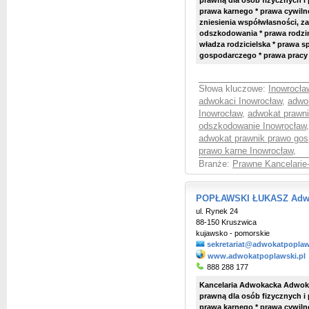
prawną dla osób fizycznych i
prawa karnego * prawa cywilne
zniesienia współwłasności, za
odszkodowania * prawa rodzin
władza rodzicielska * prawa 
gospodarczego * prawa pracy
Słowa kluczowe:
Inowrocła
adwokaci Inowrocław
,
adwo
Inowrocław
,
adwokat prawni
odszkodowanie Inowrocław
adwokat prawnik prawo gos
prawo karne Inowrocław
,
Branże:
Prawne Kancelarie
POPŁAWSKI ŁUKASZ Adwok
ul. Rynek 24
88-150 Kruszwica
kujawsko - pomorskie
sekretariat@adwokatpoplaw
www.adwokatpoplawski.pl
888 288 177
Kancelaria Adwokacka Adwok
prawną dla osób fizycznych i
prawa karnego * prawa cywilne