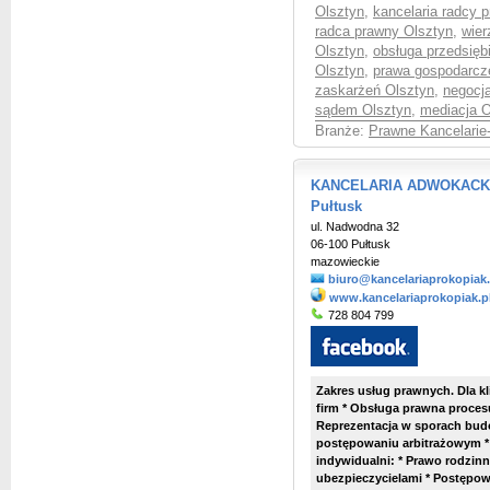
Olsztyn
,
kancelaria radcy 
radca prawny Olsztyn
,
wier
Olsztyn
,
obsługa przedsięb
Olsztyn
,
prawa gospodarcz
zaskarżeń Olsztyn
,
negocja
sądem Olsztyn
,
mediacja O
Branże:
Prawne Kancelarie
KANCELARIA ADWOKACKA A
Pułtusk
ul. Nadwodna 32
06-100 Pułtusk
mazowieckie
biuro@kancelariaprokopiak.
www.kancelariaprokopiak.p
728 804 799
Zakres usług prawnych. Dla k
firm * Obsługa prawna proces
Reprezentacja w sporach bud
postępowaniu arbitrażowym *
indywidualni: * Prawo rodzin
ubezpieczycielami * Postępow