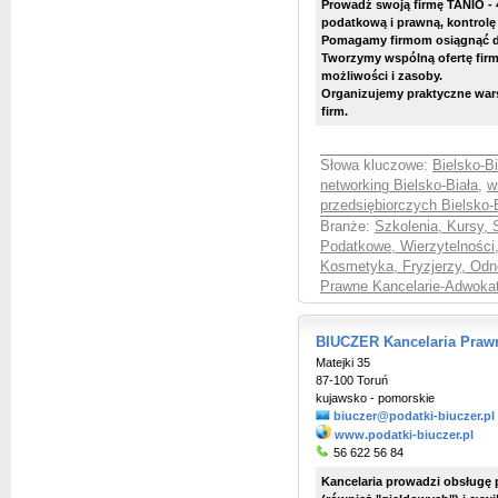
Prowadź swoją firmę TANIO - 
podatkową i prawną, kontrolę
Pomagamy firmom osiągnąć d
Tworzymy wspólną ofertę firm
możliwości i zasoby.
Organizujemy praktyczne wars
firm.
Słowa kluczowe:
Bielsko-Bi
networking Bielsko-Biała
,
w
przedsiębiorczych Bielsko-
Branże:
Szkolenia, Kursy, 
Podatkowe, Wierzytelności
Kosmetyka, Fryzjerzy, Odn
Prawne Kancelarie-Adwokat
BIUCZER Kancelaria Praw
Matejki 35
87-100 Toruń
kujawsko - pomorskie
biuczer@podatki-biuczer.pl
www.podatki-biuczer.pl
56 622 56 84
Kancelaria prowadzi obsługę