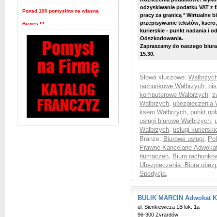
odzyskiwanie podatku VAT z 
Ponad 100 pomysłów na własną
pracy za granicą * Wirtualne bi
przepisywanie tekstów, ksero,
Biznes !!!
kurierskie - punkt nadania i o
Odszkodowania.
Zapraszamy do naszego biura 
15.30.
Słowa kluczowe:
Wałbrzych
rachunkowe Wałbrzych
,
pi
komputerowe Wałbrzych
,
z
Wałbrzych
,
ubezpieczenia 
ksero Wałbrzych
,
punkt op
usługi biurowe Wałbrzych
,
Wałbrzych
,
usługi kuriers
Branże:
Biurowe usługi
,
Pol
Prawne Kancelarie-Adwokat
tłumaczeń
,
Biura rachunko
Ubezpieczenia, Biura ubez
Spedycja
,
BULIK MARCIN Adwokat Ka
ul. Sienkiewicza 1B lok. 1a
96-300 Żyrardów