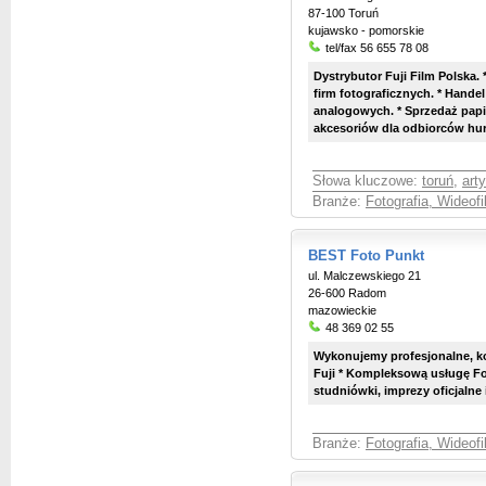
87-100 Toruń
kujawsko - pomorskie
tel/fax 56 655 78 08
Dystrybutor Fuji Film Polska.
firm fotograficznych. * Hande
analogowych. * Sprzedaż papie
akcesoriów dla odbiorców hur
Słowa kluczowe:
toruń
,
art
Branże:
Fotografia, Wideof
BEST Foto Punkt
ul. Malczewskiego 21
26-600 Radom
mazowieckie
48 369 02 55
Wykonujemy profesjonalne, k
Fuji * Kompleksową usługę F
studniówki, imprezy oficjalne i
Branże:
Fotografia, Wideof