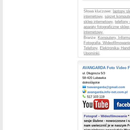
Słowa kluczowe:
laptopy sk
internetowy
,
sprzęt kompute
sklep internetowy
,
telefony 
aparaty fotograficzne sklep
internetowy
,
Branże:
Komputery, Inform
Fotografia, Wideofilmowani
Telefony
,
Elektronika- Hand
Upominki
,
AVANGARDA Foto Video Fo
ul. Długosza 5/3
58-420 Lubawka
dolnośląskie
tvavangarda@gmail.com
avangarda.info-net.com.pl
517 103 119
Fotograf – Wideofilmowanie
*
sesje ślubne - nowoczesne i 
nam uwiecznić je w naszym Fo