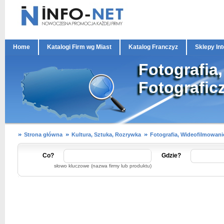
Home
Katalogi Firm wg Miast
Katalog Franczyz
Sklepy In
Fotografia
Fotografic
Strona główna
Kultura, Sztuka, Rozrywka
Fotografia, Wideofilmowani
Co?
Gdzie?
słowo kluczowe (nazwa firmy lub produktu)