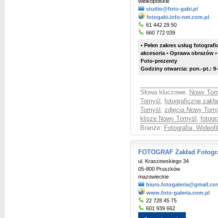
wielkopolskie
studio@foto-gabi.pl
fotogabi.info-net.com.pl
61 442 29 50
660 772 039
• Pełen zakres usług fotograf
akcesoria • Oprawa obrazów •
Foto-prezenty
Godziny otwarcia: pon.-pt.: 9-
Słowa kluczowe:
Nowy Tomy
Tomyśl
,
fotograficzne zak
Tomyśl
,
zdjęcia Nowy Tom
klisze Nowy Tomyśl
,
fotog
Branże:
Fotografia, Wideof
FOTOGRAF Zakład Fotogra
ul. Kraszewskiego 34
05-800 Pruszków
mazowieckie
biuro.fotogaleria@gmail.c
www.foto-galeria.com.pl
22 728 45 75
601 939 662