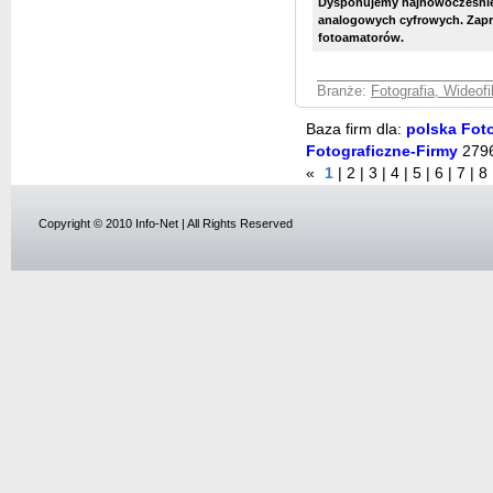
Dysponujemy najnowocześnie
analogowych cyfrowych. Zap
fotoamatorów.
Branże:
Fotografia, Wideof
Baza firm dla:
polska Foto
Fotograficzne-Firmy
279
«
1
|
2
|
3
|
4
|
5
|
6
|
7
|
8
Copyright © 2010 Info-Net | All Rights Reserved