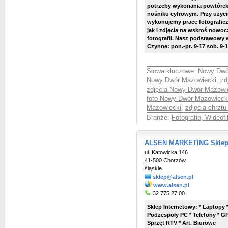
potrzeby wykonania powtórek
nośniku cyfrowym. Przy użyc
wykonujemy prace fotograficz
jak i zdjęcia na wskroś nowo
fotografii. Nasz podstawowy w
Czynne: pon.-pt. 9-17 sob. 9-
Słowa kluczowe:
Nowy Dwór
Nowy Dwór Mazowiecki
,
zd
zdjęcia Nowy Dwór Mazowi
foto Nowy Dwór Mazowieck
Mazowiecki
,
zdjęcia chrzt
Branże:
Fotografia, Wideof
ALSEN MARKETING Sklep I
ul. Katowicka 146
41-500 Chorzów
śląskie
sklep@alsen.pl
www.alsen.pl
32 775 27 00
Sklep Internetowy: * Laptopy
Podzespoły PC * Telefony * GP
Sprzęt RTV * Art. Biurowe