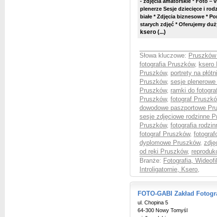
- zdjęcia amatorskie * Foto – 
plenerze Sesje dziecięce i rodz
białe * Zdjęcia biznesowe *
Por
starych zdjęć * Oferujemy du
ksero
(...)
Słowa kluczowe:
Pruszków 
fotografia Pruszków
,
ksero
Pruszków
,
portrety na płót
Pruszków
,
sesje plenerowe
Pruszków
,
ramki do fotogra
Pruszków
,
fotograf Pruszk
dowodowe paszportowe Pr
sesje zdjęciowe rodzinne 
Pruszków
,
fotografia rodz
fotograf Pruszków
,
fotogra
dyplomowe Pruszków
,
zdję
od ręki Pruszków
,
reproduk
Branże:
Fotografia, Wideof
Introligatornie, Ksero
,
FOTO-GABI Zakład Fotogra
ul. Chopina 5
64-300 Nowy Tomyśl