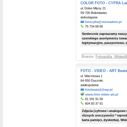
COLOR FOTO - CYFRA Labo
ul. Dolne Młyny 21
59-700 Bolesławiec
dolnośląskie
fotocyfra@stomadent.pl
75 734 68 66
Serdecznie zapraszamy naszych
szerokiego asortymentu towar
legitymacyjne, paszportowe, do
Branże:
Fotografia, Wideof
FOTO - VIDEO - ART Beata
ul. Wierzbowa 1
64-550 Duszniki
wielkopolskie
fotobeata1@wp.pl
www.foto-video-art.pl
61 291 91 58
604 83 37 91
Zdjęcia (cyfrowe i analogowe n
różnych uroczystości * reprod
karta pamięci, dyskietka). Wid