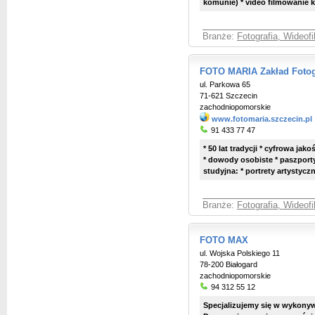
komunie) * video filmowanie k
Branże:
Fotografia, Wideof
FOTO MARIA Zakład Fotog
ul. Parkowa 65
71-621 Szczecin
zachodniopomorskie
www.fotomaria.szczecin.pl
91 433 77 47
* 50 lat tradycji * cyfrowa jak
* dowody osobiste * paszporty
studyjna: * portrety artystyczn
Branże:
Fotografia, Wideof
FOTO MAX
ul. Wojska Polskiego 11
78-200 Białogard
zachodniopomorskie
94 312 55 12
Specjalizujemy się w wykony