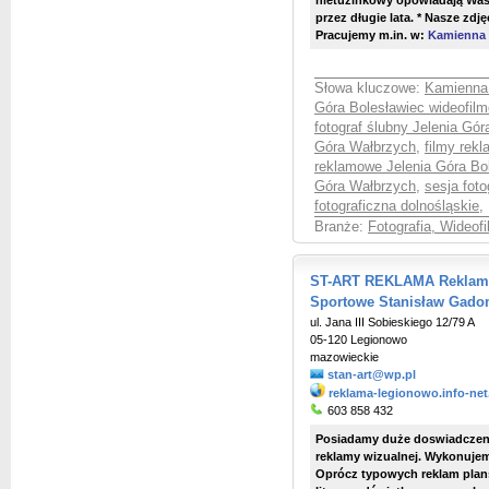
nietuzinkowy opowiadają Wasz
przez długie lata. * Nasze zdję
Pracujemy m.in. w:
Kamienna G
Słowa kluczowe:
Kamienna 
Góra Bolesławiec wideofil
fotograf ślubny Jelenia Gór
Góra Wałbrzych
,
filmy rek
reklamowe Jelenia Góra Bo
Góra Wałbrzych
,
sesja fot
fotograficzna dolnośląskie
,
Branże:
Fotografia, Wideof
ST-ART REKLAMA Reklama 
Sportowe Stanisław Gado
ul. Jana III Sobieskiego 12/79 A
05-120 Legionowo
mazowieckie
stan-art@wp.pl
reklama-legionowo.info-net
603 858 432
Posiadamy duże doswiadczen
reklamy wizualnej. Wykonuje
Oprócz typowych reklam pla