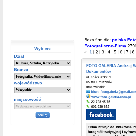
Baza firm dla:
polska Foto
Fotograficzne-Firmy
279
Wybierz
«
1
|
2
|
3
|
4
|
5
|
6
|
7
|
8
Dział
FOTO GALERIA Andrzej Wro
Branża
Dokumentów
ul. Kościuszki 39
05-800 Pruszków
województwo
mazowieckie
biuro.fotogaleria@gmail.c
www.foto-galeria.com.pl
miejscowość
22 728 45 75
601 939 662
Firma istnieje od 1993 roku. 
fotografii tradycyjnej i cyfro