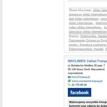
Słowa kluczowe:
sklep int
grzewcze sklep internetowy
agd sklep internetowy
,
sprz
sklep internetowy
,
elektro
video sklep internetowy
,
k
dziecięce sklep internetowy
Branże:
Elektronika- Hande
Ogrzewanie,Grzewcze Syst
wnętrz, Armatura sanitarna
Elektronarzędzia- Handel
,
F
WACŁAWEK Zakład Fotogra
ul. Bohaterów Modlina 30 paw. 7
05-100 Nowy Dwór Mazowiecki
mazowieckie
foto@hapay.pl
www.waclawek.hapay.pl
22 775 80 50
Wykonujemy wszystkie fotograf
komunie oraz zdjęcia do dok