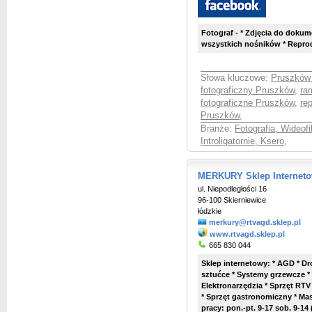
Fotograf - * Zdjęcia do dokum
wszystkich nośników * Reproduk
Słowa kluczowe:
Pruszków 
fotograficzny Pruszków
,
ra
fotograficzne Pruszków
,
re
Pruszków
,
Branże:
Fotografia, Wideof
Introligatornie, Ksero
,
MERKURY Sklep Internet
ul. Niepodległości 16
96-100 Skierniewice
łódzkie
merkury@rtvagd.sklep.pl
www.rtvagd.sklep.pl
665 830 044
Sklep internetowy: * AGD * D
sztućce * Systemy grzewcze *
Elektronarzędzia * Sprzęt RTV
* Sprzęt gastronomiczny * Ma
pracy: pon.-pt. 9-17 sob. 9-14 (