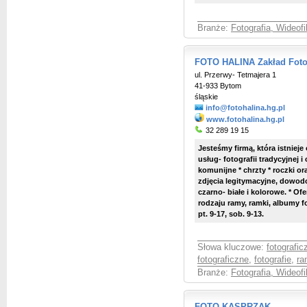
Branże:
Fotografia, Wideof
FOTO HALINA Zakład Foto
ul. Przerwy- Tetmajera 1
41-933 Bytom
śląskie
info@fotohalina.hg.pl
www.fotohalina.hg.pl
32 289 19 15
Jesteśmy firmą, która istniej
usług- fotografii tradycyjnej i
komunijne * chrzty * roczki or
zdjęcia legitymacyjne, dowo
czarno- białe i kolorowe. * O
rodzaju ramy, ramki, albumy fo
pt. 9-17, sob. 9-13.
Słowa kluczowe:
fotografic
fotograficzne
,
fotografie
,
ra
Branże:
Fotografia, Wideof