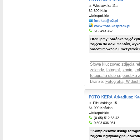
FOTO KASPRZAK
ul. Włocławska 11a
62-600 Koło
wielkopolskie
fotokas@o2.pl
www.foto-kasprzak.pl
512 493 362
Oferujemy: obróbka zdjęć cyf
zdjęcia do dokumentów, wykon
videofilmowanie uroczystości. 
Słowa kluczowe:
zdjęcia r
zakłady
,
fotograf
,
konin
,
ko
fotografia ślubna
,
obróbka 
Branże:
Fotografia, Wideof
FOTO KERA Arkadiusz Ka
ul. Piłsudskiego 15
64-000 Kościan
wielkopolskie
(0-65) 512 68 42
0 503 036 031
* Kompleksowe usługi fotogra
zdjęcia legitymacyjne, dowodow