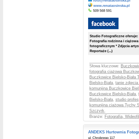
foto@renataosinska.pl
www.renataosinska.pl
509 568 591
Studio Fotograficzne oferuje:
Fotografia rodzinna i ciążowa
fotograficznym * Zdjęcia artys
Reportaże (...)
Słowa kluczowe:
Buczkowic
fotografia ciążowa Buczkow
Buczkowice Bielsko-Biała 
Bielsko-Biała
,
tanie zdjęci
komunijna Buczkowice Biel
Buczkowice Bielsko-Biała
,
Bielsko-Biała
,
studio profe
komunijna ciążowa Tychy 
Szczyrk
,
Branże:
Fotografia, Wideof
ANDEKS Hurtownia Fotogra
ul. Chrobrego 117