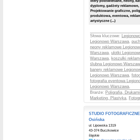
litery podświetlane, neony, ka
dyplomy, gadżety reklamowe, n
Projektowanie graficzne, poli
produktowa, eventowa, rekla
artystyczne (...)
Słowa kluczowe:
Legionowo
Legionowo Warszawa
,
puch
neony reklamowe Legiono
Warszawa
,
ulotki Legiono
Warszawa
,
koszulki rekla
ślubna Legionowo Warsza
banery reklamowe Legion
Legionowo Warszawa
,
foto
fotografia eventowa Legio
Legionowo Warszawa
,
Branże:
Poligrafia, Drukarni
Marketing, Plastyka
,
Fotog
STUDIO FOTOGRAFICZNE Fo
Osińska
ul. Lipowska 1319
43-374 Buczkowice
śląskie