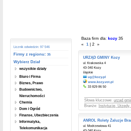
Baza firm dla:
kozy
35
«
1
|
2
»
Licznik odwiedzin: 97 546
Firmy z regionu:
35
URZĄD GMINY Kozy
Wybierz Dział
ul. Krakowska 4
43-340 Kozy
wszystkie działy
śląskie
Biuro i Firma
ug@kozy.pl
www.kozy.vot.pl
Biznes, Prawo
33 829 86 50
Budownictwo,
Nieruchomości
Słowa kluczowe:
urząd gmi
Chemia
Branże:
Instytucje, Urzędy
Dom i Ogród
Finanse, Ubezbieczenia
ANROL Rolety Żaluzje Bra
Informatyka,
ul. Modrzewiowa 41
Telekomunikacja
43-340 Kozy