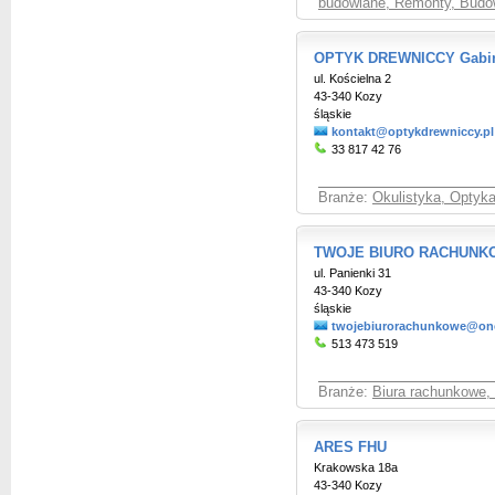
budowlane, Remonty, Budo
OPTYK DREWNICCY Gabine
ul. Kościelna 2
43-340 Kozy
śląskie
kontakt@optykdrewniccy.pl
33 817 42 76
Branże:
Okulistyka, Optyka
TWOJE BIURO RACHUNK
ul. Panienki 31
43-340 Kozy
śląskie
twojebiurorachunkowe@one
513 473 519
Branże:
Biura rachunkowe,
ARES FHU
Krakowska 18a
43-340 Kozy