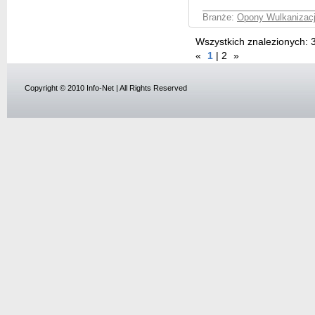
Branże:
Opony Wulkanizac
Wszystkich znalezionych:
«
1
|
2
»
Copyright © 2010 Info-Net | All Rights Reserved