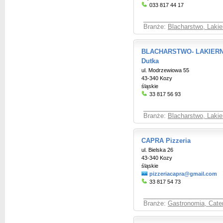
033 817 44 17
Branże:
Blacharstwo, Laki
BLACHARSTWO- LAKIERN
Dutka
ul. Modrzewiowa 55
43-340 Kozy
śląskie
33 817 56 93
Branże:
Blacharstwo, Laki
CAPRA Pizzeria
ul. Bielska 26
43-340 Kozy
śląskie
pizzeriacapra@gmail.com
33 817 54 73
Branże:
Gastronomia, Cate