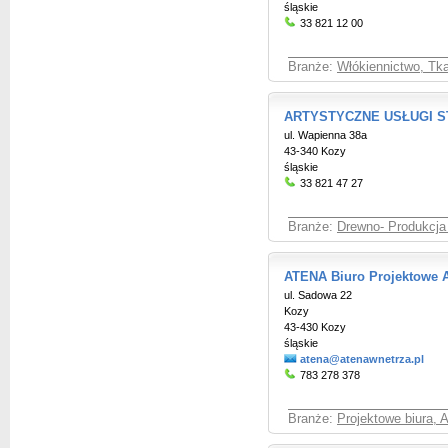
śląskie
33 821 12 00
Branże:
Włókiennictwo, Tka
ARTYSTYCZNE USŁUGI ST
ul. Wapienna 38a
43-340 Kozy
śląskie
33 821 47 27
Branże:
Drewno- Produkcja 
ATENA Biuro Projektowe A
ul. Sadowa 22
Kozy
43-430 Kozy
śląskie
atena@atenawnetrza.pl
783 278 378
Branże:
Projektowe biura, A