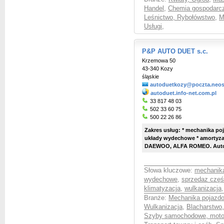
Handel
,
Chemia gospodarcza
Leśnictwo, Rybołówstwo
,
M
Usługi
,
P&P AUTO DUET s.c.
Krzemowa 50
43-340 Kozy
śląskie
autoduetkozy@poczta.neost
autoduet.info-net.com.pl
33 817 48 03
502 33 60 75
500 22 26 86
Zakres usług: * mechanika po
układy wydechowe * amortyzato
DAEWOO, ALFA ROMEO. Autory
Słowa kluczowe:
mechanik
wydechowe
,
sprzedaz częś
klimatyzacja
,
wulkanizacja
Branże:
Mechanika pojazd
Wulkanizacja
,
Blacharstwo
Szyby samochodowe, moto