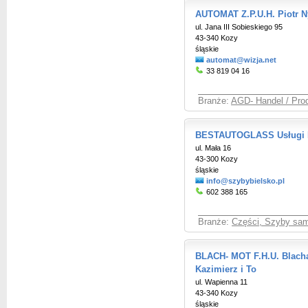
AUTOMAT Z.P.U.H. Piotr N
ul. Jana III Sobieskiego 95
43-340 Kozy
śląskie
automat@wizja.net
33 819 04 16
Branże:
AGD- Handel / Pro
BESTAUTOGLASS Usługi M
ul. Mała 16
43-300 Kozy
śląskie
info@szybybielsko.pl
602 388 165
Branże:
Części, Szyby sa
BLACH- MOT F.H.U. Blach
Kazimierz i To
ul. Wapienna 11
43-340 Kozy
śląskie