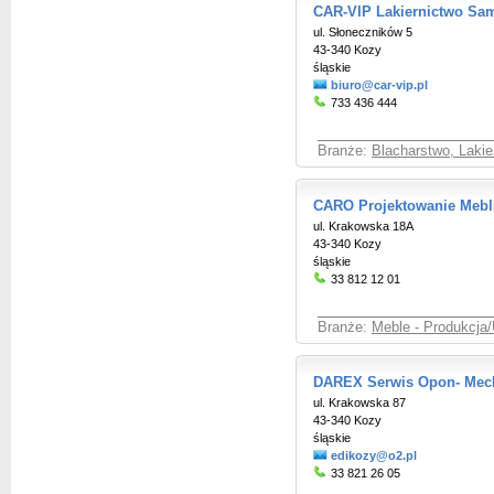
CAR-VIP Lakiernictwo S
ul. Słoneczników 5
43-340 Kozy
śląskie
biuro@car-vip.pl
733 436 444
Branże:
Blacharstwo, Laki
CARO Projektowanie Mebl
ul. Krakowska 18A
43-340 Kozy
śląskie
33 812 12 01
Branże:
Meble - Produkcja/
DAREX Serwis Opon- Mec
ul. Krakowska 87
43-340 Kozy
śląskie
edikozy@o2.pl
33 821 26 05