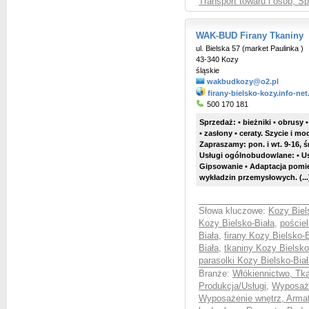
Transport towaru i osób, S
WAK-BUD Firany Tkaniny
ul. Bielska 57 (market Paulinka )
43-340 Kozy
śląskie
wakbudkozy@o2.pl
firany-bielsko-kozy.info-ne
500 170 181
Sprzedaż: • bieżniki • obrusy • 
• zasłony • ceraty. Szycie i m
Zapraszamy: pon. i wt. 9-16, śr 
Usługi ogólnobudowlane: • U
Gipsowanie • Adaptacja pomie
wykładzin przemysłowych. (...
Słowa kluczowe:
Kozy Biel
Kozy Bielsko-Biała
,
pościel
Biała
,
firany Kozy Bielsko-B
Biała
,
tkaniny Kozy Bielsko
parasolki Kozy Bielsko-Bia
Branże:
Włókiennictwo, Tka
Produkcja/Usługi
,
Wyposaże
Wyposażenie wnętrz, Armat