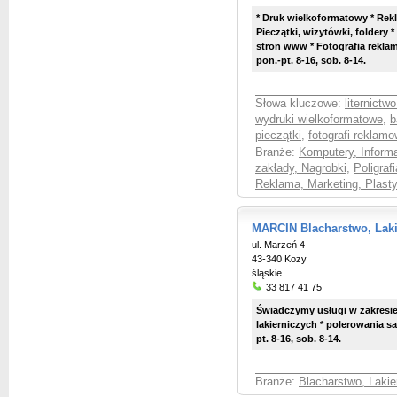
* Druk wielkoformatowy * Rekl
Pieczątki, wizytówki, foldery 
stron www * Fotografia rekla
pon.-pt. 8-16, sob. 8-14.
Słowa kluczowe:
liternict
wydruki wielkoformatowe
,
b
pieczątki
,
fotografi reklam
Branże:
Komputery, Informa
zakłady, Nagrobki
,
Poligrafi
Reklama, Marketing, Plast
MARCIN Blacharstwo, Laki
ul. Marzeń 4
43-340 Kozy
śląskie
33 817 41 75
Świadczymy usługi w zakresie
lakierniczych * polerowania 
pt. 8-16, sob. 8-14.
Branże:
Blacharstwo, Laki