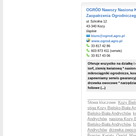
OGRÓD Nawozy Nasiona Kr
Zaopatrzenia Ogrodnicze
ul. Szkolna 12
43-340 Kozy
śląskie
biuro@ogrod.agro.pl
www.ogrod.agro.pl
33 817 42 86
603 873 411 (serwis)
33 817 43 06
Oferuje wszystko na działkę i
torf, ziemię kwiatową * nasio
mikrociągniki ogrodnicze, kosi
zapewniamy serwis gwarancyjn
drzewka owocowe * narzędzia 
foliowe (...)
Słowa kluczowe:
Kozy Biel
stiga Kozy Bielsko-Biała A
Bielsko-Biała Andrychów
,
k
Andrychów
,
nasiona Kozy B
Bielsko-Biała Andrychów
,
f
Andrychów
,
drzewka owoco
Branże:
Kwiaty, Ogród
,
Mas