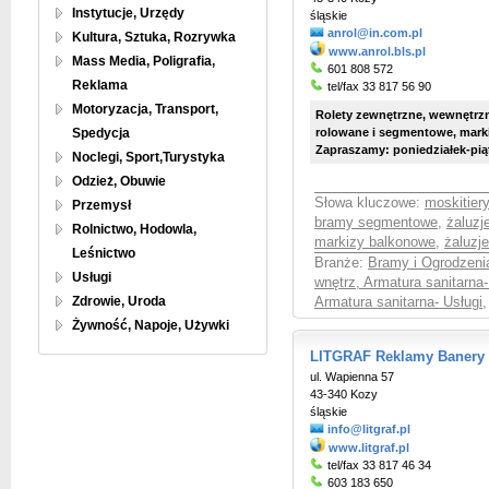
Instytucje, Urzędy
śląskie
anrol@in.com.pl
Kultura, Sztuka, Rozrywka
www.anrol.bls.pl
Mass Media, Poligrafia,
601 808 572
Reklama
tel/fax 33 817 56 90
Motoryzacja, Transport,
Rolety zewnętrzne, wewnętrzn
Spedycja
rolowane i segmentowe, marki
Zapraszamy: poniedziałek-piąt
Noclegi, Sport,Turystyka
Odzież, Obuwie
Słowa kluczowe:
moskitiery
Przemysł
bramy segmentowe
,
żaluzj
Rolnictwo, Hodowla,
markizy balkonowe
,
żaluzj
Leśnictwo
Branże:
Bramy i Ogrodzenia
Usługi
wnętrz, Armatura sanitarna
Zdrowie, Uroda
Armatura sanitarna- Usługi
,
Żywność, Napoje, Używki
LITGRAF Reklamy Banery S
ul. Wapienna 57
43-340 Kozy
śląskie
info@litgraf.pl
www.litgraf.pl
tel/fax 33 817 46 34
603 183 650