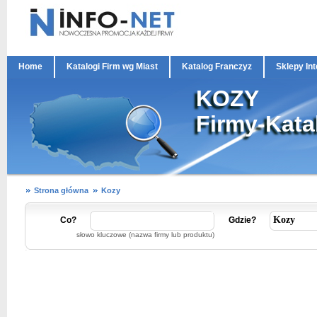
Home
Katalogi Firm wg Miast
Katalog Franczyz
Sklepy In
KOZY
Firmy-Kata
Strona główna
Kozy
Co?
Gdzie?
słowo kluczowe (nazwa firmy lub produktu)