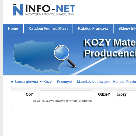
Home
Katalogi Firm wg Miast
Katalog Franczyz
Sklepy In
KOZY Mater
Producenc
Strona główna
Kozy
Przemysł
Materiały budowlane - Handel, Produ
Co?
Gdzie?
słowo kluczowe (nazwa firmy lub produktu)