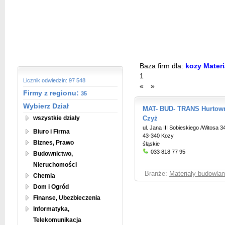
Baza firm dla:
kozy Materi
1
Licznik odwiedzin: 97 548
«
»
Firmy z regionu:
35
Wybierz Dział
MAT- BUD- TRANS Hurtown
wszystkie działy
Czyż
ul. Jana III Sobieskiego /Witosa 3
Biuro i Firma
43-340 Kozy
Biznes, Prawo
śląskie
033 818 77 95
Budownictwo,
Nieruchomości
Branże:
Materiały budowlan
Chemia
Dom i Ogród
Finanse, Ubezbieczenia
Informatyka,
Telekomunikacja