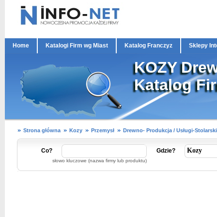
Home
Katalogi Firm wg Miast
Katalog Franczyz
Sklepy In
KOZY Drewn
Katalog Fi
Strona główna
Kozy
Przemysł
Drewno- Produkcja / Usługi-Stolarsk
Co?
Gdzie?
słowo kluczowe (nazwa firmy lub produktu)