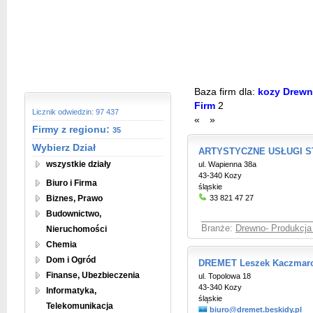
Baza firm dla:
kozy Drewno
Firm
2
Licznik odwiedzin: 97 437
«
»
Firmy z regionu:
35
Wybierz Dział
ARTYSTYCZNE USŁUGI ST
wszystkie działy
ul. Wapienna 38a
43-340 Kozy
Biuro i Firma
śląskie
Biznes, Prawo
33 821 47 27
Budownictwo,
Branże:
Drewno- Produkcja 
Nieruchomości
Chemia
Dom i Ogród
DREMET Leszek Kaczmar
Finanse, Ubezbieczenia
ul. Topolowa 18
43-340 Kozy
Informatyka,
śląskie
Telekomunikacja
biuro@dremet.beskidy.pl