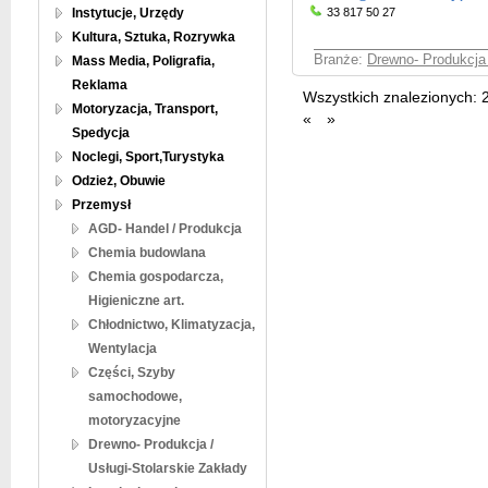
Instytucje, Urzędy
33 817 50 27
Kultura, Sztuka, Rozrywka
Branże:
Drewno- Produkcja 
Mass Media, Poligrafia,
Reklama
Wszystkich znalezionych:
Motoryzacja, Transport,
«
»
Spedycja
Noclegi, Sport,Turystyka
Odzież, Obuwie
Przemysł
AGD- Handel / Produkcja
Chemia budowlana
Chemia gospodarcza,
Higieniczne art.
Chłodnictwo, Klimatyzacja,
Wentylacja
Części, Szyby
samochodowe,
motoryzacyjne
Drewno- Produkcja /
Usługi-Stolarskie Zakłady