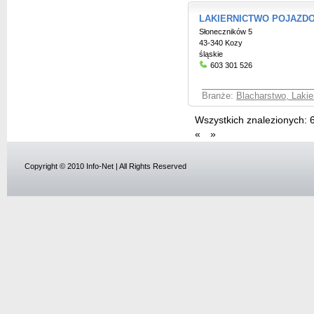
LAKIERNICTWO POJAZDOW
Słoneczników 5
43-340 Kozy
śląskie
603 301 526
Branże:
Blacharstwo, Laki
Wszystkich znalezionych:
«
»
Copyright © 2010 Info-Net | All Rights Reserved