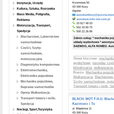
Krzemowa 50
Instytucje, Urzędy
43-340 Kozy
Kultura, Sztuka, Rozrywka
śląskie
Mass Media, Poligrafia,
autoduetkozy@poczta.neost
autoduet.info-net.com.pl
Reklama
33 817 48 03
Motoryzacja, Transport,
502 33 60 75
Spedycja
500 22 26 86
Blacharstwo, Lakiernictwo
Zakres usług: * mechanika po
samochodowe
układy wydechowe * amortyzato
DAEWOO, ALFA ROMEO. Autory
Części, Szyby
samochodowe,
Słowa kluczowe:
mechanik
motoryzacyjne
wydechowe
,
sprzedaz częś
Diagnostyka komputerowa
klimatyzacja
,
wulkanizacja
Elektromechanika,
Branże:
Mechanika pojazd
Elektronika pojazdowa
Wulkanizacja
,
Blacharstwo
Mechanika pojazdowa,
Szyby samochodowe, moto
Transport towaru i osób, S
Naprawa samochodów
Opony Wulkanizacja
Transport towaru i osób,
BLACH- MOT F.H.U. Blach
Spedycja
Kazimierz i To
ul. Wapienna 11
Noclegi, Sport,Turystyka
43-340 Kozy