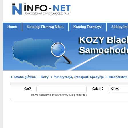
Home
Katalogi Firm wg Miast
Katalog Franczyz
Sklepy In
KOZY Blach
Samochodo
Strona główna
Kozy
Motoryzacja, Transport, Spedycja
Blacharstwo
Co?
Gdzie?
słowo kluczowe (nazwa firmy lub produktu)