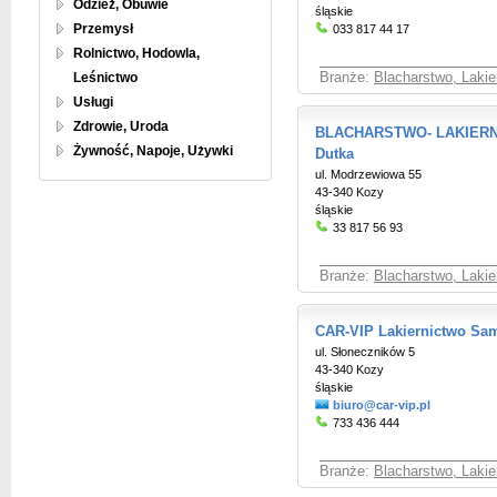
Odzież, Obuwie
śląskie
Przemysł
033 817 44 17
Rolnictwo, Hodowla,
Leśnictwo
Branże:
Blacharstwo, Laki
Usługi
Zdrowie, Uroda
BLACHARSTWO- LAKIERN
Żywność, Napoje, Używki
Dutka
ul. Modrzewiowa 55
43-340 Kozy
śląskie
33 817 56 93
Branże:
Blacharstwo, Laki
CAR-VIP Lakiernictwo S
ul. Słoneczników 5
43-340 Kozy
śląskie
biuro@car-vip.pl
733 436 444
Branże:
Blacharstwo, Laki