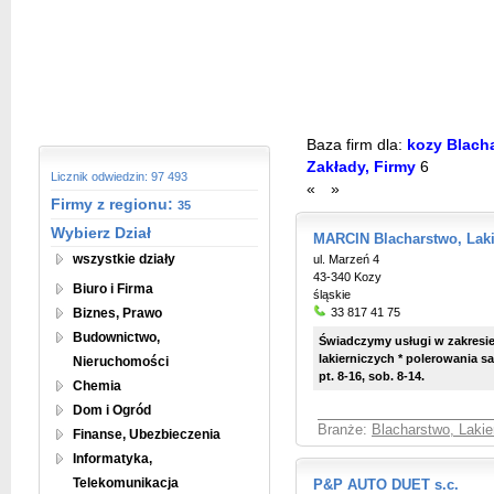
Baza firm dla:
kozy Blach
Zakłady, Firmy
6
Licznik odwiedzin: 97 493
«
»
Firmy z regionu:
35
Wybierz Dział
MARCIN Blacharstwo, Laki
wszystkie działy
ul. Marzeń 4
43-340 Kozy
Biuro i Firma
śląskie
Biznes, Prawo
33 817 41 75
Budownictwo,
Świadczymy usługi w zakresie
lakierniczych * polerowania 
Nieruchomości
pt. 8-16, sob. 8-14.
Chemia
Dom i Ogród
Branże:
Blacharstwo, Laki
Finanse, Ubezbieczenia
Informatyka,
Telekomunikacja
P&P AUTO DUET s.c.