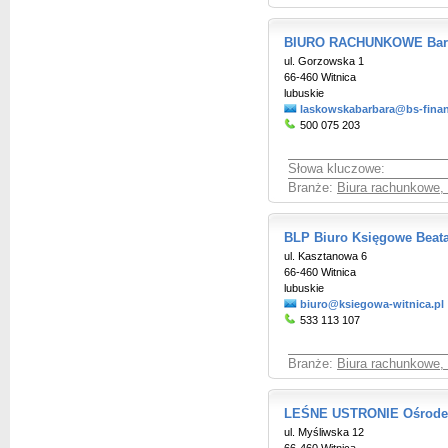
BIURO RACHUNKOWE Barb
ul. Gorzowska 1
66-460 Witnica
lubuskie
laskowskabarbara@bs-finan
500 075 203
Słowa kluczowe:
Branże:
Biura rachunkowe,
BLP Biuro Księgowe Beata
ul. Kasztanowa 6
66-460 Witnica
lubuskie
biuro@ksiegowa-witnica.pl
533 113 107
Branże:
Biura rachunkowe,
LEŚNE USTRONIE Ośrode
ul. Myśliwska 12