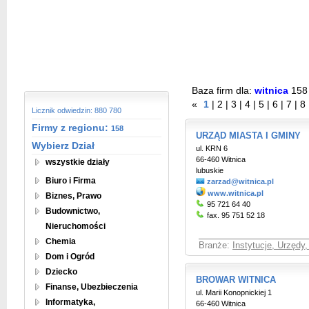
Baza firm dla:
witnica
158
«
1
|
2
|
3
|
4
|
5
|
6
|
7
|
8
Licznik odwiedzin: 880 780
Firmy z regionu:
158
URZĄD MIASTA I GMINY
Wybierz Dział
ul. KRN 6
66-460 Witnica
wszystkie działy
lubuskie
Biuro i Firma
zarzad@witnica.pl
www.witnica.pl
Biznes, Prawo
95 721 64 40
Budownictwo,
fax. 95 751 52 18
Nieruchomości
Chemia
Branże:
Instytucje, Urzędy
Dom i Ogród
Dziecko
BROWAR WITNICA
Finanse, Ubezbieczenia
ul. Marii Konopnickiej 1
Informatyka,
66-460 Witnica