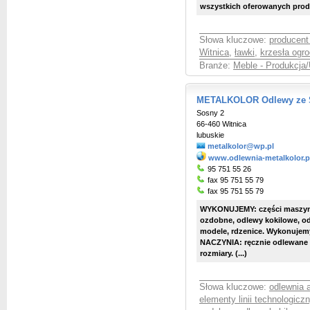
wszystkich oferowanych produ
Słowa kluczowe:
producent
Witnica
,
ławki
,
krzesła ogr
Branże:
Meble - Produkcja/
METALKOLOR Odlewy ze 
Sosny 2
66-460 Witnica
lubuskie
metalkolor@wp.pl
www.odlewnia-metalkolor.p
95 751 55 26
fax 95 751 55 79
fax 95 751 55 79
WYKONUJEMY: części maszyn, 
ozdobne, odlewy kokilowe, o
modele, rdzenice. Wykonujem
NACZYNIA: ręcznie odlewane g
rozmiary. (...)
Słowa kluczowe:
odlewnia 
elementy linii technologicz