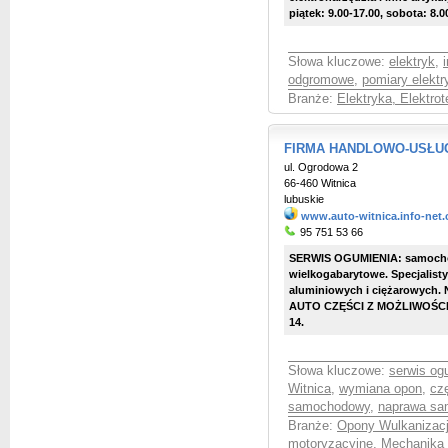
piątek: 9.00-17.00, sobota: 8.00
Słowa kluczowe:
elektryk
,
odgromowe
,
pomiary elekt
Branże:
Elektryka, Elektro
FIRMA HANDLOWO-USŁ
ul. Ogrodowa 2
66-460 Witnica
lubuskie
www.auto-witnica.info-net.
95 751 53 66
SERWIS OGUMIENIA: samochody
wielkogabarytowe. Specjalist
aluminiowych i ciężarowych
AUTO CZĘŚCI Z MOŻLIWOŚCIĄ 
14.
Słowa kluczowe:
serwis og
Witnica
,
wymiana opon
,
cz
samochodowy
,
naprawa sa
Branże:
Opony Wulkanizac
motoryzacyjne
,
Mechanika