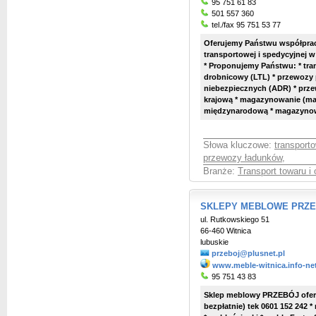
95 751 61 83
501 557 360
tel./fax 95 751 53 77
Oferujemy Państwu współprac
transportowej i spedycyjnej 
* Proponujemy Państwu: * tra
drobnicowy (LTL) * przewozy
niebezpiecznych (ADR) * prz
krajową * magazynowanie (ma
międzynarodową * magazynowan
Słowa kluczowe:
transporto
przewozy ładunków
,
Branże:
Transport towaru i
SKLEPY MEBLOWE PRZEBÓ
ul. Rutkowskiego 51
66-460 Witnica
lubuskie
przeboj@plusnet.pl
www.meble-witnica.info-ne
95 751 43 83
Sklep meblowy PRZEBÓJ oferu
bezpłatnie) tek 0601 152 242 *