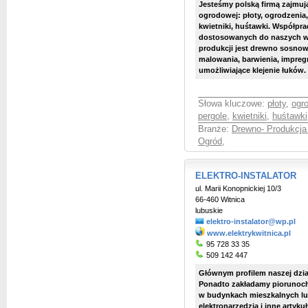
Jesteśmy polską firmą zajmuj
ogrodowej: płoty, ogrodzenia, 
kwietniki, huśtawki. Współp
dostosowanych do naszych 
produkcji jest drewno sosno
malowania, barwienia, impreg
umożliwiające klejenie łuków. (
Słowa kluczowe:
płoty
,
ogr
pergole
,
kwietniki
,
huśtawki
Branże:
Drewno- Produkcja 
Ogród
,
ELEKTRO-INSTALATOR
ul. Marii Konopnickiej 10/3
66-460 Witnica
lubuskie
elektro-instalator@wp.pl
www.elektrykwitnica.pl
95 728 33 35
509 142 447
Głównym profilem naszej dział
Ponadto zakładamy piorunoch
w budynkach mieszkalnych l
elektronarzędzia i inne arty