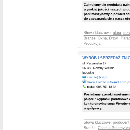
Zajmujemy sie produkcją najn
wysokiej jakości naszych pr
park maszynowy o powierzchn
do zapoznania się z naszą ofe
Słowa kluczowe:
okna
,
drz
Branże:
Okna, Drzwi, Parap
Produkcja
,
WYRÓB I SPRZEDAŻ ZNI
ul. Pyrzańska 17
66-460 Nowiny Wielkie
lubuskie
znicze@cil.pl
www.znicze.info-net.com.p
tel/fax 095 751 18 34
Posiadamy szeroki asortyment 
palące * wypraski parafinowe 
konkurencyjne ceny. Wyroby w
współpracy.
Słowa kluczowe:
producent
Branże:
Chemia Przemysłow