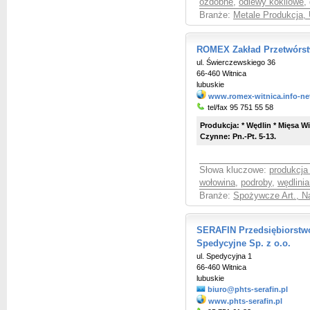
ozdobne
,
odlewy kokilowe
,
Branże:
Metale Produkcja, 
ROMEX Zakład Przetwórs
ul. Świerczewskiego 36
66-460 Witnica
lubuskie
www.romex-witnica.info-ne
tel/fax 95 751 55 58
Produkcja: * Wędlin * Mięsa 
Czynne: Pn.-Pt. 5-13.
Słowa kluczowe:
produkcja
wołowina
,
podroby
,
wędlini
Branże:
Spożywcze Art., Na
SERAFIN Przedsiębiorstwo
Spedycyjne Sp. z o.o.
ul. Spedycyjna 1
66-460 Witnica
lubuskie
biuro@phts-serafin.pl
www.phts-serafin.pl