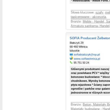
* meblościanki * meble Forte.
Słowa kluczowe:
szafy
,
me
tapicerowane - akcesoria
,
Branże:
Meble - Handel, S
Armatura sanitarna- Handel
SOFIA Producent Żelbeton
Białczyk 29
66-460 Witnica
lubuskie
sofiabialczyk@op.pl
www.sofiawitnica.pl
95 751 50 24
Głównymi produktami naszej f
oraz powlekane PCV * więźby * 
betonowe budowlane: * bloczk
chodnikowe. Wyroby betonow
płyta wjazdowa * ściany zap
ogrodów i parków oraz galant
jednostronne w różnych wzorac
Branże:
Beton, Materiały 
Materiały budowlane - Hand