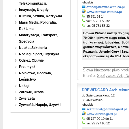
lubuskie
Telekomunikacja
office@browar-witnica.pl
Instytucje, Urzędy
www.browar-witnica.pl
Kultura, Sztuka, Rozrywka
95 751 51 14
fax 95 751 55 32
Mass Media, Poligrafia,
fax 95 751 55 32
Reklama
Browar Witnica należy do gr
Motoryzacja, Transport,
70 000 hl piwa w ciągu roku.
Spedycja
trunku w woj. lubuskim. Spół
granice województwa, a nawet 
Nauka, Szkolenia
Poznania, Jeleniej Góry i Szc
Noclegi, Sport,Turystyka
eksportowane są do USA, Niemie
Odzież, Obuwie
Przemysł
Słowa kluczowe:
piwo prod
Rolnictwo, Hodowla,
Branże:
Spożywcze Art., Na
Leśnictwo
Usługi
DREWIT-GARD Architektu
Zdrowie, Uroda
ul. Świerczewskiego 12
Zwierzęta
66-460 Witnica
Żywność, Napoje, Używki
lubuskie
sekretariat@drewit-gard.pl
www.drewit-gard.pl
95 727 90 10 do 11
fax 95 727 90 12