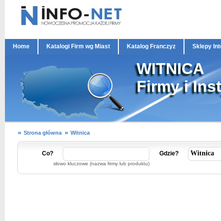
Home
Katalogi Firm wg Miast
Katalog Franczyz
Sklepy In
WITNICA
Firmy i Ins
Strona główna
Witnica
Co?
Gdzie?
słowo kluczowe (nazwa firmy lub produktu)