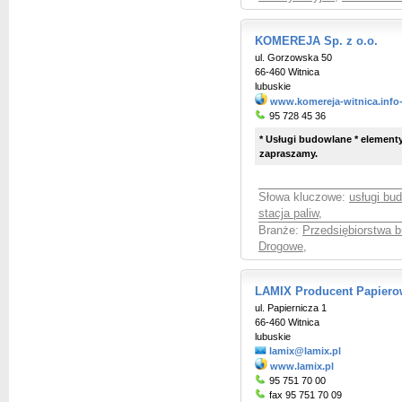
KOMEREJA Sp. z o.o.
ul. Gorzowska 50
66-460 Witnica
lubuskie
www.komereja-witnica.info
95 728 45 36
* Usługi budowlane * elementy
zapraszamy.
Słowa kluczowe:
usługi bu
stacja paliw
,
Branże:
Przedsiębiorstwa 
Drogowe
,
LAMIX Producent Papiero
ul. Papiernicza 1
66-460 Witnica
lubuskie
lamix@lamix.pl
www.lamix.pl
95 751 70 00
fax 95 751 70 09