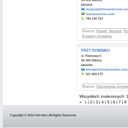
66-460 Witnica
lubuskie
recepcja@lesneustronie.co
lesneustronie.com/
789 249 753
Branże:
Hotele, Noclegi
,
Ro
Kwatery prywatne
,
PRZY KOMINKU
ul. Piaskowa 6
66-460 Witnica
lubuskie
kontakt@przykominku.com.
501 669 575
Branże:
Ogrzewanie,Grzewc
Wszystkich znalezionych:
«
1
|
2
|
3
|
4
|
5
|
6
|
7
|
8
Copyright © 2010 Info-Net | All Rights Reserved