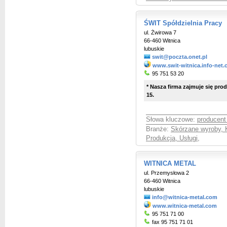
ŚWIT Spółdzielnia Pracy
ul. Żwirowa 7
66-460 Witnica
lubuskie
swit@poczta.onet.pl
www.swit-witnica.info-net.
95 751 53 20
* Nasza firma zajmuje się pr
15.
Słowa kluczowe:
producen
Branże:
Skórzane wyroby, 
Produkcja, Usługi
,
WITNICA METAL
ul. Przemysłowa 2
66-460 Witnica
lubuskie
info@witnica-metal.com
www.witnica-metal.com
95 751 71 00
fax 95 751 71 01