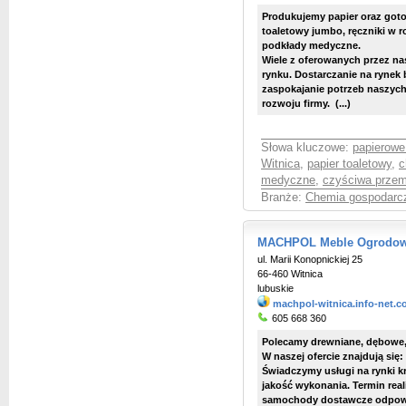
Produkujemy papier oraz goto
toaletowy jumbo, ręczniki w ro
podkłady medyczne.
Wiele z oferowanych przez na
rynku. Dostarczanie na ryne
zaspokajanie potrzeb naszych
rozwoju firmy. (...)
Słowa kluczowe:
papierowe 
Witnica
,
papier toaletowy
,
c
medyczne
,
czyściwa prze
Branże:
Chemia gospodarcza
MACHPOL Meble Ogrodo
ul. Marii Konopnickiej 25
66-460 Witnica
lubuskie
machpol-witnica.info-net.c
605 668 360
Polecamy drewniane, dębowe
W naszej ofercie znajdują się: *
Świadczymy usługi na rynki k
jakość wykonania. Termin real
samochody dostawcze odpowi