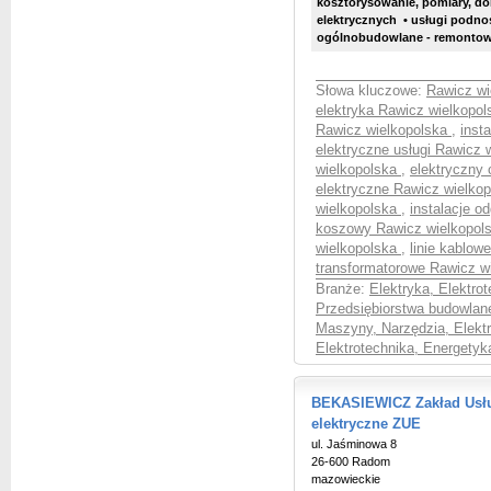
kosztorysowanie, pomiary, do
elektrycznych • usługi podn
ogólnobudowlane - remonto
Słowa kluczowe:
Rawicz wi
elektryka Rawicz wielkopol
Rawicz wielkopolska
,
inst
elektryczne usługi Rawicz 
wielkopolska
,
elektryczny
elektryczne Rawicz wielko
wielkopolska
,
instalacje 
koszowy Rawicz wielkopol
wielkopolska
,
linie kablo
transformatorowe Rawicz w
Branże:
Elektryka, Elektro
Przedsiębiorstwa budowla
Maszyny, Narzędzia, Elektr
Elektrotechnika, Energetyk
BEKASIEWICZ Zakład Usług
elektryczne ZUE
ul. Jaśminowa 8
26-600 Radom
mazowieckie