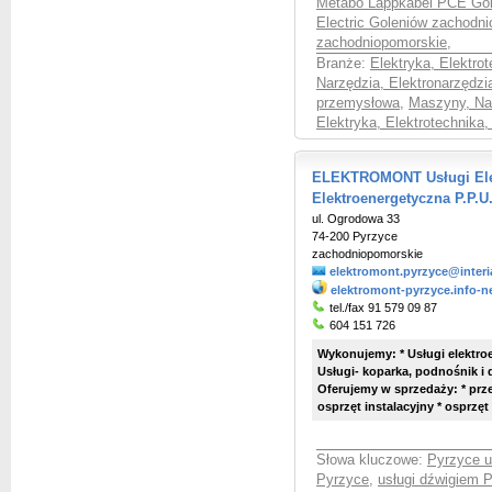
Metabo Lappkabel PCE Gol
Electric Goleniów zachodn
zachodniopomorskie
,
Branże:
Elektryka, Elektro
Narzędzia, Elektronarzędzia
przemysłowa
,
Maszyny, Nar
Elektryka, Elektrotechnika,
ELEKTROMONT Usługi Elek
Elektroenergetyczna P.P.
ul. Ogrodowa 33
74-200 Pyrzyce
zachodniopomorskie
elektromont.pyrzyce@interi
elektromont-pyrzyce.info-n
tel./fax 91 579 09 87
604 151 726
Wykonujemy: * Usługi elektro
Usługi- koparka, podnośnik i 
Oferujemy w sprzedaży: * prze
osprzęt instalacyjny * osprzęt 
Słowa kluczowe:
Pyrzyce u
Pyrzyce
,
usługi dźwigiem 