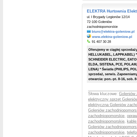
ELEKTRA Hurtownia Elekt
ul. I Brygady Legionów 12/14
72-100 Goleniów
zachodniopomorskie
biuro@elektra-goleniow.pl
www.elektra-goleniow.pl
91 407 30 28
Oferujemy w ciągłej sprzedaż
HELLUKABEL, LAPPKABEL) * 
SCHNEIDER ELECTRIC, EATON,
ELDA, SISTENA, PCE, POLAM,
LENA) * Światła (PHILIPS, PO
sprzedaż, serwis. Zapewniam
otwarcia: pon.-pt. 8-16, sob. 8-
Słowa kluczowe:
Goleniów 
elektryczny sprzęt Goleni
elektryczna Goleniów zach
Goleniów zachodniopomors
zachodniopomorskie
,
opraw
zachodniopomorskie
,
kable
Goleniów zachodniopomors
zachodniopomorskie
,
telef