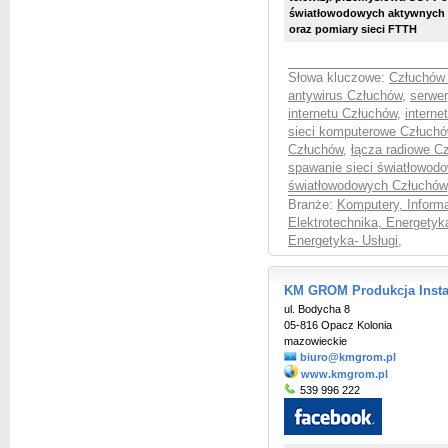
światłowodowych aktywnych s
oraz pomiary sieci FTTH
Słowa kluczowe:
Człuchów 
antywirus Człuchów
,
serwe
internetu Człuchów
,
interne
sieci komputerowe Człuch
Człuchów
,
łącza radiowe C
spawanie sieci światłowod
światłowodowych Człuchów
Branże:
Komputery, Informa
Elektrotechnika, Energetyk
Energetyka- Usługi
,
KM GROM Produkcja Inst
ul. Bodycha 8
05-816 Opacz Kolonia
mazowieckie
biuro@kmgrom.pl
www.kmgrom.pl
539 996 222