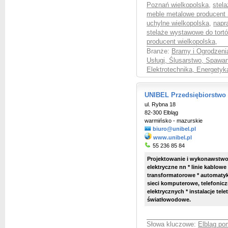
Poznań wielkopolska
,
stel
meble metalowe producent
uchylne wielkopolska
,
napr
stelaże wystawowe do tort
producent wielkopolska
,
Branże:
Bramy i Ogrodzenia
Usługi, Ślusarstwo, Spawan
Elektrotechnika, Energetyk
UNIBEL Przedsiębiorstwo R
ul. Rybna 18
82-300 Elbląg
warmińsko - mazurskie
biuro@unibel.pl
www.unibel.pl
55 236 85 84
Projektowanie i wykonawstwo in
elektryczne nn * linie kablowe 
transformatorowe * automatyka
sieci komputerowe, telefoniczn
elektrycznych * instalacje tele
światłowodowe.
Słowa kluczowe:
Elbląg pom