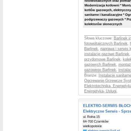
fotowoltaicznych oraz pomiar
Modernizacja kotłowni * Mon
kotłów gazowych, elektrycznych
sanitarne i kanalizacyjne * 
podgrzewaczy gazowych * Prze
kolektorów słonecznych
Słowa kluczowe:
Barlinek i
fotowoltaicznych Barlinek
,
Barlinek
,
naprawa i serwis 
instalacje gazowe Barlinek
przydomowe Barlinek
,
kole
gazowych Barlinek
,
montaż
gazowego Barlinek
,
instala
Branże:
Instalacje sanitar
Ogrzewanie,Grzewcze Syst
Elektrotechnika, Energetyk
Energetyka- Usługi
,
ELEKTRO-SERWIS BŁOCH El
Elektryczne Serwis - Sprz
ul. Rolna 15
64-700 Czarnków
wielkopolskie
elektro-serwis@cil.pl