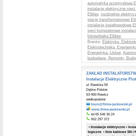
automatyka przemysłowa E
instalacje elektryczne sieci
Elbląg
,
rozdzielnie elektryc
stacje transformatorowe El
instalacje światłowodowe E
sieci komputerowe instalacj
fotowoltaika Elbląg
,
Branże:
Elektryka, Elektro
Elektrotechnika, Energetyk
Energetyka- Usługi
,
Automa
budowlane, Remonty, Budo
ZAKŁAD INSTALATORSTW
Instalacje Elektryczne Pio
ul. Rawicka 59
Dębno Polskie
63-900 Rawicz
wielkopolskie
biuro@firma-jackowski.pl
www.firma-jackowski.pl
tel 65 546 36 24
602 297 372
• Instalacje elektryczne • inst
logiczne • linie kablowe SN i