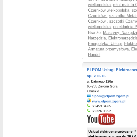
wielkopolska
,
młot makita 
Czarnków wielkopolska
,
sz
Czarnków
,
szczotka Metab
Czarnków
,
szczotki Czarn
wielkopolska
,
przekładnia 
Branże:
Maszyny, Narzędzia
Narzędzia, Elektronarzędzia
Energetyka- Usługi
,
Elektr
Armatura przemysłowa
,
Ele
Handel
,
ELPOM Usługi Elektroene
sp. z o. o.
ul. Batorego 126a
65-735 Zielona Góra
lubuskie
elpom@elpom.zgora.pl
www.elpom.zgora.pl
68 453 34 65
68 326 03 52
Usługi elektroenergetyczne: *
elektroenergetyczne do 20 kV