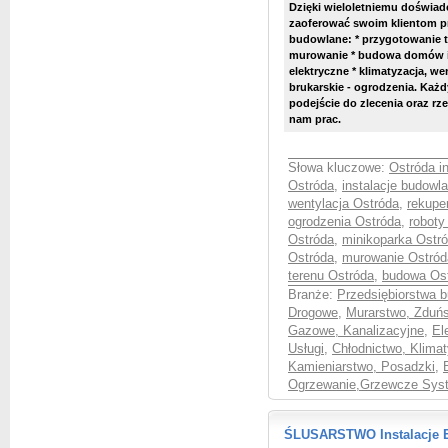
Dzięki wieloletniemu doświa
zaoferować swoim klientom p
budowlane: * przygotowanie te
murowanie * budowa domów i i
elektryczne * klimatyzacja, we
brukarskie - ogrodzenia.
Każdy
podejście do zlecenia oraz r
nam prac.
Słowa kluczowe:
Ostróda in
Ostróda
,
instalacje budowl
wentylacja Ostróda
,
rekupe
ogrodzenia Ostróda
,
roboty
Ostróda
,
minikoparka Ostr
Ostróda
,
murowanie Ostród
terenu Ostróda
,
budowa Os
Branże:
Przedsiębiorstwa 
Drogowe
,
Murarstwo, Zduń
Gazowe, Kanalizacyjne
,
El
Usługi
,
Chłodnictwo, Klimat
Kamieniarstwo, Posadzki
,
Ogrzewanie,Grzewcze Syst
ŚLUSARSTWO Instalacje El