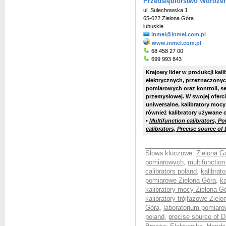
Przedsiębiorstwo Wdrożeni
ul. Sulechowska 1
65-022 Zielona Góra
lubuskie
inmel@inmel.com.pl
www.inmel.com.pl
68 458 27 00
699 993 843
Krajowy lider w produkcji kal
elektrycznych, przeznaczony
pomiarowych oraz kontroli, se
przemysłowej. W swojej oferci
uniwersalne, kalibratory mocy
również kalibratory używane o
•
Multifunction calibrators, P
calibrators, Precise source of
Słowa kluczowe:
Zielona G
pomiarowych
,
multifunction
calibrators poland
,
kalibrat
pomiarowe Zielona Góra
,
k
kalibratory mocy Zielona G
kalibratory trójfazowe Ziel
Góra
,
laboratorium pomiaro
poland
,
precise source of D