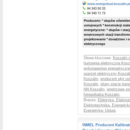
www.energobud.koszalin.p
94 343 50 33
94 340 71 73
Producent: * słupów oświetle
ustojowych * konstrukcji sta
energetyczne: * słupów i stacj
wnętrzowych stacji transform
projektowanie * doradztwo i na
elektrycznego
Słowa kluczowe:
Koszalin 
hurtownia elektryczna Kosz
wykonawstwo energetyczne
osprzęt elektryczny Koszal
Koszalin
,
producent płyt u
Koszalin
,
słupy stacje tran
NN Koszalin
,
wnętrzowe sta
fotowoltaika Koszalin
,
Branże:
Elektryka, Elektro
Elektrotechnika, Energetyk
Energetyka- Usługi
,
INMEL Producent Kalibra