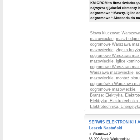
KM GROM to firma świadcząca
najwyższej jakości elementy i
odgromowe * Maszty, iglice o
odgromowe * Akcesoria do mon
Słowa kluczowe:
Warszawa
mazowieckie
,
maszt odgro
odgromowe Warszawa maz
mazowieckie
,
złącza krzy
odgromowe Warszawa maz
mazowieckie
,
iglice komi
odgromowe Warszawa maz
Warszawa mazowieckie
,
u
mazowieckie
,
montaż pior
odgromówka Warszawa ma
odgromowe mazowieckie
,
Branże:
Elektryka, Elektro
Elektryka, Elektrotechnika,
Elektrotechnika, Energetyk
SERWIS ELEKTRONIKI I A
Leszek Nastański
ul. Skautowa 2
63-000 Środa Wielkopolska