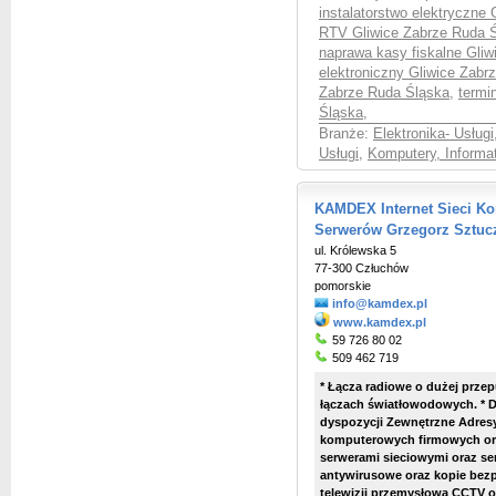
instalatorstwo elektryczne
RTV Gliwice Zabrze Ruda 
naprawa kasy fiskalne Gli
elektroniczny Gliwice Zabr
Zabrze Ruda Śląska
,
termi
Śląska
,
Branże:
Elektronika- Usługi
Usługi
,
Komputery, Informat
KAMDEX Internet Sieci K
Serwerów Grzegorz Sztuc
ul. Królewska 5
77-300 Człuchów
pomorskie
info@kamdex.pl
www.kamdex.pl
59 726 80 02
509 462 719
* Łącza radiowe o dużej prze
łączach światłowodowych. * 
dyspozycji Zewnętrzne Adresy 
komputerowych firmowych ora
serwerami sieciowymi oraz se
antywirusowe oraz kopie bez
telewizji przemysłowa CCTV or