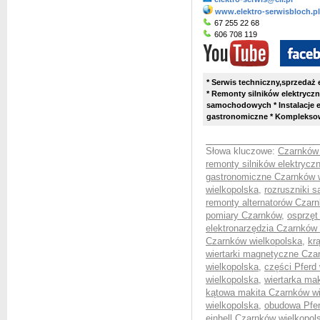
www.elektro-serwisbloch.pl
67 255 22 68
606 708 119
* Serwis techniczny,sprzedaż 
* Remonty silników elektrycz
samochodowych * Instalacje el
gastronomiczne * Kompleksow
Słowa kluczowe:
Czarnków 
remonty silników elektryc
gastronomiczne Czarnków 
wielkopolska
,
rozruszniki 
remonty alternatorów Czar
pomiary Czarnków
,
osprzęt
elektronarzędzia Czarnków
Czarnków wielkopolska
,
kr
wiertarki magnetyczne Cza
wielkopolska
,
części Pferd
wielkopolska
,
wiertarka ma
kątowa makita Czarnków wi
wielkopolska
,
obudowa Pfer
einhell Czarnków wielkopol