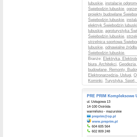
lubuskie
,
instalacje odgro
Świebodzin lubuskie
,
ogrze
projekty budowlane Świebod
Świebodzin lubuskie
,
insta
elektryk Świebodzin lubusk
lubuskie
,
agroturystyka Świ
Świebodzin lubuskie
,
strze
strzelnica sportowa Świebo
lubuskie
,
odnawialne źródła
Świebodzin lubuskie
,
Branże:
Elektryka, Elektro
biura, Architekci
,
Geodezja,
budowlane, Remonty, Budo
Elektronarzędzia- Usługi
,
O
Kominki
,
Turystyka, Sport,
PRE PRIM Kompleksowe U
ul. Usługowa 13
14-100 Ostróda
warmińsko - mazurskie
preprim@op.pl
www.preprim.pl
604 605 564
602 809 248