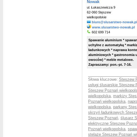
Nowak
ul. Łukaszewicza 9
62-060 Stęszew
wielkopolskie
biuro@slusarstwo-nowak.p
www.slusarstwo-nowak.pl
602 699 714
Spawanie aluminium * spawani
uchylne z automatyką * markizy
ładunkowych * naprawa konten
aluminiowych * gastronomia u
owoców) * meble metalowe.
Zapraszamy: pon.-pt. 7-16.
Słowa kluczowe:
Stęszew P
usługi ślusarskie Stęszew
Stęszew Poznań wielkopol
wielkopolska
,
markizy Stęs
Poznań wielkopolska
,
napr
wielkopolska
,
parkany Stęs
skrzyń ładunkowych Stęsz
Stęszew Poznań
,
ślusarz 
elektryczne Stęszew Pozna
Poznań wielkopolska
,
spaw
stelaże Stęszew Poznań wi