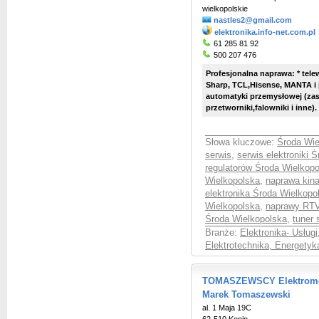
wielkopolskie
nastles2@gmail.com
elektronika.info-net.com.pl
61 285 81 92
500 207 476
Profesjonalna naprawa: * tel
Sharp, TCL,Hisense, MANTA i p
automatyki przemysłowej (zasi
przetworniki,falowniki i inne)
Słowa kluczowe:
Środa Wie
serwis
,
serwis elektroniki 
regulatorów Środa Wielkop
Wielkopolska
,
naprawa kin
elektronika Środa Wielkopo
Wielkopolska
,
naprawy RTV
Środa Wielkopolska
,
tuner 
Branże:
Elektronika- Usługi
Elektrotechnika, Energetyk
TOMASZEWSCY Elektromech
Marek Tomaszewski
al. 1 Maja 19C