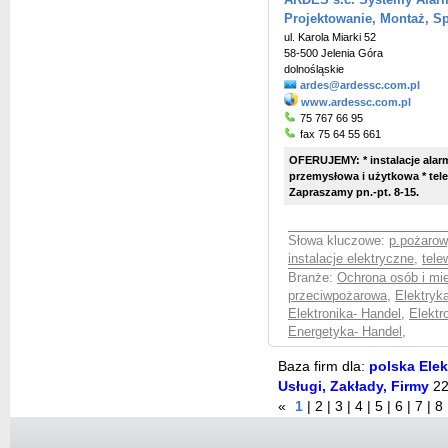
ARDES s.c. Systemy Alarm
Projektowanie, Montaż, S
ul. Karola Miarki 52
58-500 Jelenia Góra
dolnośląskie
ardes@ardessc.com.pl
www.ardessc.com.pl
75 767 66 95
fax 75 64 55 661
OFERUJEMY: * instalacje alarmo
przemysłowa i użytkowa * telewi
Zapraszamy pn.-pt. 8-15.
Słowa kluczowe:
p.pożarow
instalacje elektryczne
,
tele
Branże:
Ochrona osób i mie
przeciwpożarowa
,
Elektryk
Elektronika- Handel
,
Elektr
Energetyka- Handel
,
Baza firm dla:
polska Elek
Usługi, Zakłady, Firmy
22
«
1
|
2
|
3
|
4
|
5
|
6
|
7
|
8