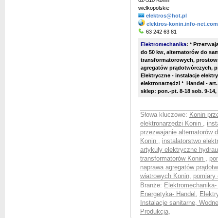
62-510 Konin
wielkopolskie
elektros@hot.pl
elektros-konin.info-net.com
63 242 63 81
Elektromechanika
: * Przezwaj
do 50 kw, alternatorów do s
transformatorowych, prostown
agregatów prądotwórczych, pr
Elektryczne - instalacje elektr
elektronarzędzi * Handel - art
sklep: pon.-pt. 8-18 sob. 9-14,
Słowa kluczowe:
Konin prz
elektronarzędzi Konin
,
ins
przezwajanie alternatorów
Konin
,
instalatorstwo elek
artykuły elektryczne hydra
transformatorów Konin
,
pom
naprawa agregatów prądotw
wiatrowych Konin
,
pomiary 
Branże:
Elektromechanika- 
Energetyka- Handel
,
Elektr
Instalacje sanitarne, Wodn
Produkcja
,