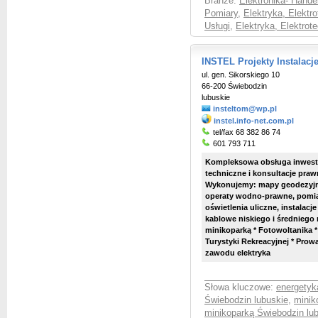
Branże:
Elektronika- Hande
Pomiary
,
Elektryka, Elektr
Usługi
,
Elektryka, Elektrot
INSTEL Projekty Instalacj
ul. gen. Sikorskiego 10
66-200 Świebodzin
lubuskie
insteltom@wp.pl
instel.info-net.com.pl
tel/fax 68 382 86 74
601 793 711
Kompleksowa obsługa inwesty
techniczne i konsultacje pra
Wykonujemy: mapy geodezyjne,
operaty wodno-prawne, pomiary
oświetlenia uliczne, instalac
kablowe niskiego i średniego 
minikoparką * Fotowoltanika *
Turystyki Rekreacyjnej *
Prowa
zawodu elektryka
Słowa kluczowe:
energetyk
Świebodzin lubuskie
,
minik
minikoparką Świebodzin lu