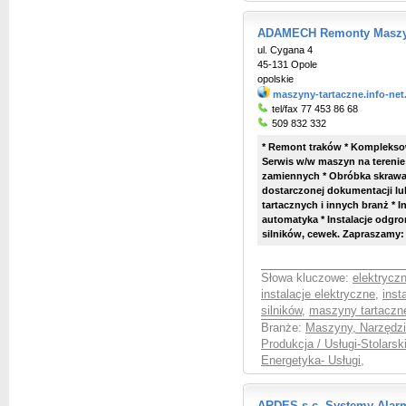
ADAMECH Remonty Maszyn
ul. Cygana 4
45-131 Opole
opolskie
maszyny-tartaczne.info-net
tel/fax 77 453 86 68
509 832 332
* Remont traków * Kompleksow
Serwis w/w maszyn na terenie
zamiennych * Obróbka skraw
dostarczonej dokumentacji l
tartacznych i innych branż * In
automatyka * Instalacje odgr
silników, cewek. Zapraszamy: p
Słowa kluczowe:
elektrycz
instalacje elektryczne
,
inst
silników
,
maszyny tartaczn
Branże:
Maszyny, Narzędzia
Produkcja / Usługi-Stolarsk
Energetyka- Usługi
,