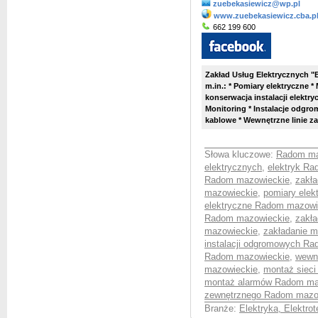
zuebekasiewicz@wp.pl
www.zuebekasiewicz.cba.p
662 199 600
Zakład Usług Elektrycznych 
m.in.: * Pomiary elektryczne *
konserwacja instalacji elektry
Monitoring * Instalacje odgro
kablowe * Wewnętrzne linie zas
Słowa kluczowe:
Radom maz
elektrycznych
,
elektryk R
Radom mazowieckie
,
zakła
mazowieckie
,
pomiary ele
elektryczne Radom mazowi
Radom mazowieckie
,
zakł
mazowieckie
,
zakładanie 
instalacji odgromowych R
Radom mazowieckie
,
wewnę
mazowieckie
,
montaż siec
montaż alarmów Radom ma
zewnętrznego Radom mazo
Branże:
Elektryka, Elektro