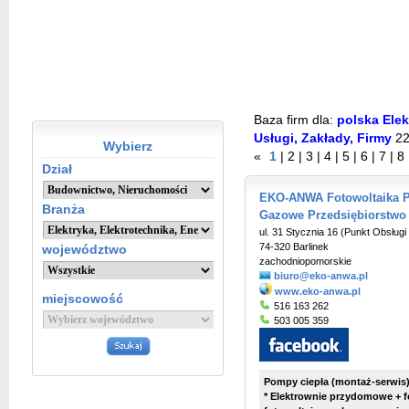
Baza firm dla:
polska Elek
Usługi, Zakłady, Firmy
22
Wybierz
«
1
|
2
|
3
|
4
|
5
|
6
|
7
|
8
Dział
EKO-ANWA Fotowoltaika Po
Branża
Gazowe Przedsiębiorstwo
ul. 31 Stycznia 16 (Punkt Obsługi 
74-320 Barlinek
województwo
zachodniopomorskie
biuro@eko-anwa.pl
www.eko-anwa.pl
miejscowość
516 163 262
503 005 359
Pompy ciepła (montaż-serwis)
* Elektrownie przydomowe + fo