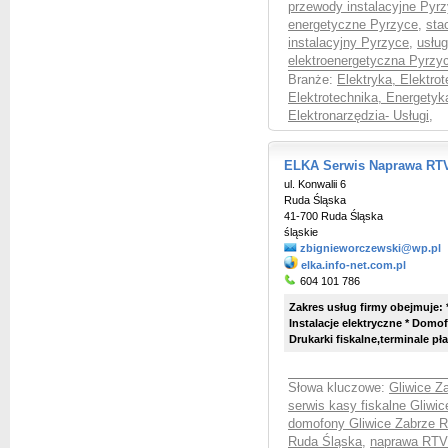
przewody instalacyjne Pyr
energetyczne Pyrzyce
,
sta
instalacyjny Pyrzyce
,
usług
elektroenergetyczna Pyrzy
Branże:
Elektryka, Elektro
Elektrotechnika, Energetyk
Elektronarzędzia- Usługi
,
ELKA Serwis Naprawa RT
ul. Konwalii 6
Ruda Śląska
41-700 Ruda Śląska
śląskie
zbignieworczewski@wp.pl
elka.info-net.com.pl
604 101 786
Zakres usług firmy obejmuje: *
Instalacje elektryczne * Do
Drukarki fiskalne,terminale pł
Słowa kluczowe:
Gliwice Z
serwis kasy fiskalne Gliwi
domofony Gliwice Zabrze 
Ruda Śląska
,
naprawa RTV 