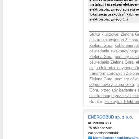
instalacji i urządzeń elektroe
elektroizolacyjnego sprzętu o
lokalizacja uszkodzeń kabli e
elektroizolacyjnego (...)
Słowa kluczowe:
Zielona Gó
elektroizolacyjnego Zielona
Zielona Góra
,
kable energe
oświetlenia ewakuacyjnego
Zielona Góra
,
pomiary elek
oświetlenia Zielona Góra
,
e
oleju elektroizolacyjnego Z
transformatorowych Zielon
Zielona Góra
,
pomiary oświ
odgromowe Zielona Góra
,
p
Góra
,
przeglądy badania el
elektroenergetyczne Zielon
Branże:
Elektryka, Elektro
ENERGOBUD sp. z o.o.
ul. Morska 33D
75-950 Koszalin
zachodniopomorskie
biuro@energobud.koszalin.