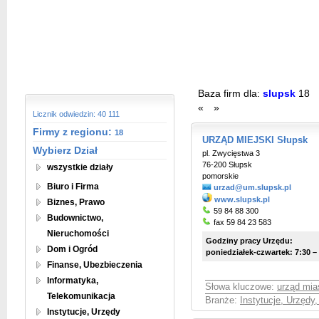
Baza firm dla:
slupsk
18
«
»
Licznik odwiedzin: 40 111
Firmy z regionu:
18
URZĄD MIEJSKI Słupsk
Wybierz Dział
pl. Zwycięstwa 3
76-200 Słupsk
wszystkie działy
pomorskie
Biuro i Firma
urzad@um.slupsk.pl
www.slupsk.pl
Biznes, Prawo
59 84 88 300
Budownictwo,
fax 59 84 23 583
Nieruchomości
Godziny pracy Urzędu:
Dom i Ogród
poniedziałek-czwartek: 7:30 – 
Finanse, Ubezbieczenia
Informatyka,
Słowa kluczowe:
urząd mia
Telekomunikacja
Branże:
Instytucje, Urzędy
Instytucje, Urzędy