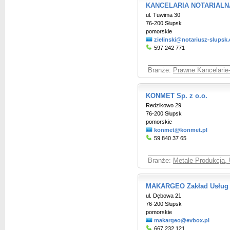
KANCELARIA NOTARIALNA N
ul. Tuwima 30
76-200 Słupsk
pomorskie
zielinski@notariusz-slupsk
597 242 771
Branże:
Prawne Kancelarie
KONMET Sp. z o.o.
Redzikowo 29
76-200 Słupsk
pomorskie
konmet@konmet.pl
59 840 37 65
Branże:
Metale Produkcja, 
MAKARGEO Zakład Usług 
ul. Dębowa 21
76-200 Słupsk
pomorskie
makargeo@evbox.pl
667 232 121