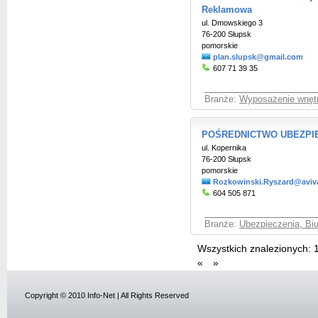
Reklamowa
ul. Dmowskiego 3
76-200 Słupsk
pomorskie
plan.slupsk@gmail.com
607 71 39 35
Branże:
Wyposażenie wnętrz
POŚREDNICTWO UBEZPIE
ul. Kopernika
76-200 Słupsk
pomorskie
Rozkowinski.Ryszard@aviv
604 505 871
Branże:
Ubezpieczenia, Bi
Wszystkich znalezionych:
«
»
Copyright © 2010 Info-Net | All Rights Reserved