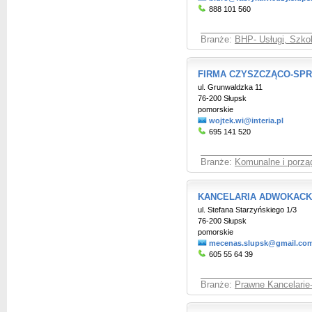
888 101 560
Branże:
BHP- Usługi, Szkol
FIRMA CZYSZCZĄCO-SP
ul. Grunwaldzka 11
76-200 Słupsk
pomorskie
wojtek.wi@interia.pl
695 141 520
Branże:
Komunalne i porzą
KANCELARIA ADWOKACKA 
ul. Stefana Starzyńskiego 1/3
76-200 Słupsk
pomorskie
mecenas.slupsk@gmail.co
605 55 64 39
Branże:
Prawne Kancelarie