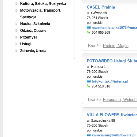
Kultura, Sztuka, Rozrywka
CASEL Pralnia
Motoryzacja, Transport,
ul. Główna 69
Spedycja
76-251 Słupsk
pomorskie
Nauka, Szkolenia
marcinsmietanka1973@gma
Odzież, Obuwie
604 955 269
Przemysł
Usługi
Branże:
Pralnie, Magle
,
Zdrowie, Uroda
FOTO-WIDEO Usługi Ślub
ul. Herbsta 1
76-200 Słupsk
pomorskie
fotokontakt@interia.pl
784 518 516
Branże:
Fotografia, Wideof
VILLA FLOWERS Kwiaciar
ul. Szczecińska 58
76-200 Słupsk
pomorskie
kwiaciarnia@villaflowers.pl