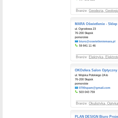
Branże:
Geodezja, Geologia
MARA Oświetlenie - Sklep
ul. Ogrodowa 23
76-200 Słupsk
pomorskie
biuro@oswietleniemara.pl
59 841 11 46
Branże:
Elektryka, Elektro
OKOsfera Salon Optyczny
ul. Wojska Polskiego 2A lo
76-200 Słupsk
pomorskie
0700spam@gmail.com
503 043 759
Branże:
Okulistyka, Optyka
PLAN DESIGN Biuro Projek