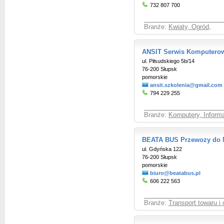
732 807 700
Branże:
Kwiaty, Ogród
,
ANSIT Serwis Komputerow
ul. Piłsudskiego 5b/14
76-200 Słupsk
pomorskie
ansit.szkolenia@gmail.com
794 229 255
Branże:
Komputery, Informa
BEATA BUS Przewozy do 
ul. Gdyńska 122
76-200 Słupsk
pomorskie
biuro@beatabus.pl
606 222 563
Branże:
Transport towaru i