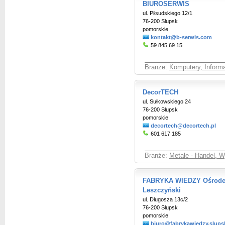
BIUROSERWIS
ul. Piłsudskiego 12/1
76-200 Słupsk
pomorskie
kontakt@b-serwis.com
59 845 69 15
Branże:
Komputery, Inform
DecorTECH
ul. Sułkowskiego 24
76-200 Słupsk
pomorskie
decortech@decortech.pl
601 617 185
Branże:
Metale - Handel, 
FABRYKA WIEDZY Ośrodek 
Leszczyński
ul. Długosza 13c/2
76-200 Słupsk
pomorskie
biuro@fabrykawiedzy.slupsk