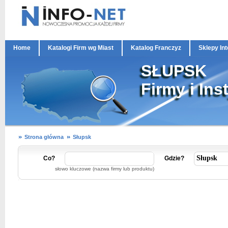
Home
Katalogi Firm wg Miast
Katalog Franczyz
Sklepy In
SŁUPSK
Firmy i Ins
Strona główna
Słupsk
Co?
Gdzie?
słowo kluczowe (nazwa firmy lub produktu)