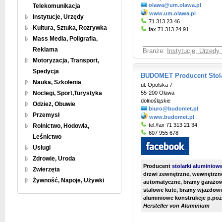
olawa@um.olawa.pl
Telekomunikacja
www.um.olawa.pl
Instytucje, Urzędy
71 313 23 46
Kultura, Sztuka, Rozrywka
fax 71 313 24 91
Mass Media, Poligrafia,
Reklama
Branże:
Instytucje, Urzędy
Motoryzacja, Transport,
Spedycja
BUDOMET Producent Stola
Nauka, Szkolenia
ul. Opolska 7
Noclegi, Sport,Turystyka
55-200 Oława
dolnośląskie
Odzież, Obuwie
biuro@budomet.pl
Przemysł
www.budomet.pl
tel./fax 71 313 21 34
Rolnictwo, Hodowla,
607 955 678
Leśnictwo
Usługi
Zdrowie, Uroda
Producent
stolarki aluminiow
Zwierzęta
drzwi zewnętrzne, wewnętrzne
Żywność, Napoje, Używki
automatyczne, bramy garażow
stalowe kute, bramy wjazdow
aluminiowe konstrukcje p.poż.
Hersteller von Aluminium