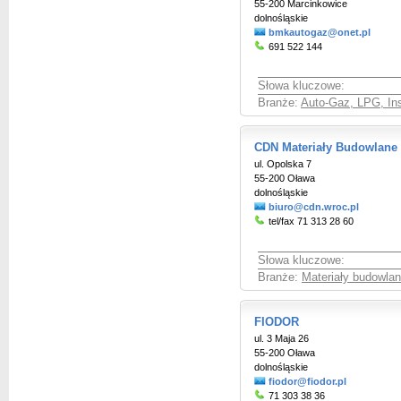
55-200 Marcinkowice
dolnośląskie
bmkautogaz@onet.pl
691 522 144
Słowa kluczowe:
Branże:
Auto-Gaz, LPG, Ins
CDN Materiały Budowlane
ul. Opolska 7
55-200 Oława
dolnośląskie
biuro@cdn.wroc.pl
tel/fax 71 313 28 60
Słowa kluczowe:
Branże:
Materiały budowlan
FIODOR
ul. 3 Maja 26
55-200 Oława
dolnośląskie
fiodor@fiodor.pl
71 303 38 36