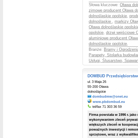
Słowa kluczowe:
Oława dol
zimowe producent Oława d
dolnośląskie opolskie
,
prod
dolnośląskie
,
markizy Oław
Oława dolnośląskie opolski
opolskie
,
drzwi wejściowe O
aluminiowe producent Oław
dolnośląskie opolskie
,
Branże:
Bramy i Ogrodzenia
Parapety, Stolarka budowla
Usługi, Ślusarstwo, Spawan
DOMBUD Przedsiębiorstwo
ul. 3 Maja 26
55-200 Oława
dolnośląskie
dombudmw@onet.eu
www.pbdombud.eu
tel/fax 71 303 36 59
Firma powstała w 1996 r. jako
wykonywaniem zleceń prywatny
większych zleceń w kooperacj
poważnych inwestycji i remon
sprzętowe, wraz z wykwalifik