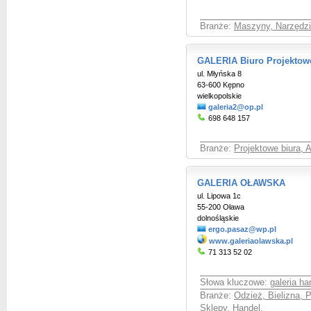
Branże:
Maszyny, Narzędzia
GALERIA Biuro Projektow
ul. Młyńska 8
63-600 Kępno
wielkopolskie
galeria2@op.pl
698 648 157
Branże:
Projektowe biura, A
GALERIA OŁAWSKA
ul. Lipowa 1c
55-200 Oława
dolnośląskie
ergo.pasaz@wp.pl
www.galeriaolawska.pl
71 313 52 02
Słowa kluczowe:
galeria h
Branże:
Odzież, Bielizna, 
Sklepy, Handel
,