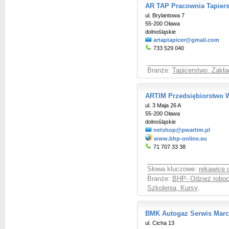
AR TAP Pracownia Tapier
ul. Brylantowa 7
55-200 Oława
dolnośląskie
artaptapicer@gmail.com
733 529 040
Branże:
Tapicerstwo, Zakła
ARTIM Przedsiębiorstwo W
ul. 3 Maja 26 A
55-200 Oława
dolnośląskie
netshop@pwartim.pl
www.bhp-online.eu
71 707 33 38
Słowa kluczowe:
rękawice 
Branże:
BHP- Odzież roboc
Szkolenia, Kursy
,
BMK Autogaz Serwis Marc
ul. Cicha 13