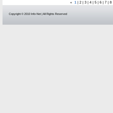
«
1
|
2
|
3
|
4
|
5
|
6
|
7
|
8
Copyright © 2010 Info-Net | All Rights Reserved