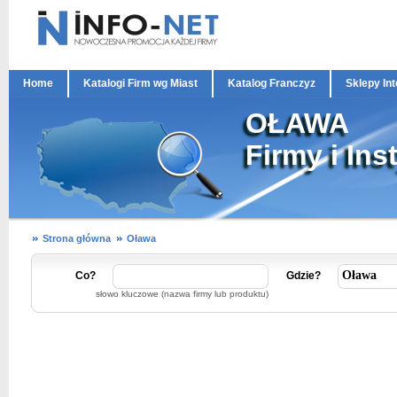
Home
Katalogi Firm wg Miast
Katalog Franczyz
Sklepy In
OŁAWA
Firmy i Ins
Strona główna
Oława
Co?
Gdzie?
słowo kluczowe (nazwa firmy lub produktu)