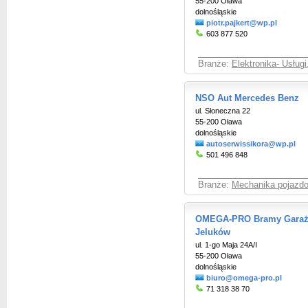
55-200 Oława
dolnośląskie
piotr.pajkert@wp.pl
603 877 520
Branże:
Elektronika- Usługi
NSO Aut Mercedes Benz
ul. Słoneczna 22
55-200 Oława
dolnośląskie
autoserwissikora@wp.pl
501 496 848
Branże:
Mechanika pojazd
OMEGA-PRO Bramy Garaż
Jeluków
ul. 1-go Maja 24A/I
55-200 Oława
dolnośląskie
biuro@omega-pro.pl
71 318 38 70