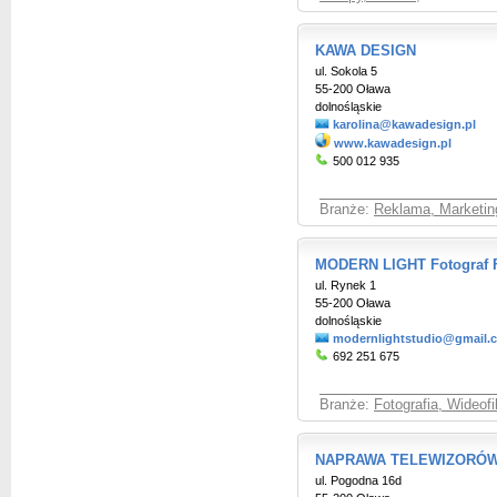
KAWA DESIGN
ul. Sokola 5
55-200 Oława
dolnośląskie
karolina@kawadesign.pl
www.kawadesign.pl
500 012 935
Branże:
Reklama, Marketin
MODERN LIGHT Fotograf F
ul. Rynek 1
55-200 Oława
dolnośląskie
modernlightstudio@gmail.
692 251 675
Branże:
Fotografia, Wideof
NAPRAWA TELEWIZORÓW P
ul. Pogodna 16d