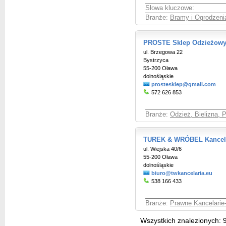
Słowa kluczowe:
Branże:
Bramy i Ogrodzenia
PROSTE Sklep Odzieżowy 
ul. Brzegowa 22
Bystrzyca
55-200 Oława
dolnośląskie
prostesklep@gmail.com
572 626 853
Branże:
Odzież, Bielizna, 
TUREK & WRÓBEL Kancelar
ul. Wiejska 40/6
55-200 Oława
dolnośląskie
biuro@twkancelaria.eu
538 166 433
Branże:
Prawne Kancelarie
Wszystkich znalezionych: