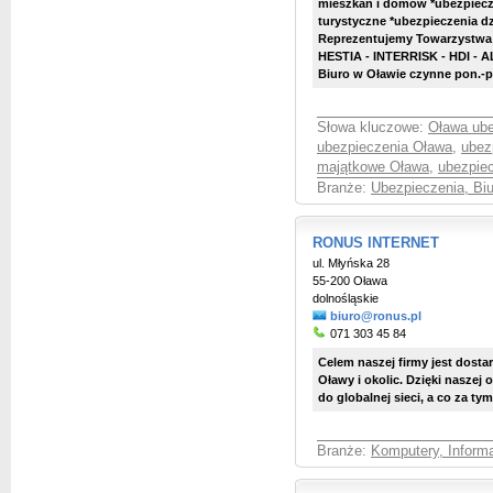
mieszkań i domów *ubezpiecz
turystyczne *ubezpieczenia d
Reprezentujemy Towarzystw
HESTIA - INTERRISK - HDI - 
Biuro w Oławie czynne pon.-pt.
Słowa kluczowe:
Oława ube
ubezpieczenia Oława
,
ubez
majątkowe Oława
,
ubezpie
Branże:
Ubezpieczenia, Bi
RONUS INTERNET
ul. Młyńska 28
55-200 Oława
dolnośląskie
biuro@ronus.pl
071 303 45 84
Celem naszej firmy jest dosta
Oławy i okolic. Dzięki naszej 
do globalnej sieci, a co za tym i
Branże:
Komputery, Informa