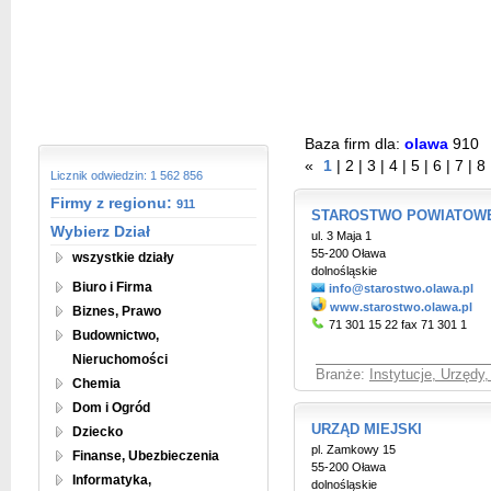
Baza firm dla:
olawa
910
«
1
|
2
|
3
|
4
|
5
|
6
|
7
|
8
Licznik odwiedzin: 1 562 856
Firmy z regionu:
911
STAROSTWO POWIATOW
Wybierz Dział
ul. 3 Maja 1
55-200 Oława
wszystkie działy
dolnośląskie
Biuro i Firma
info@starostwo.olawa.pl
www.starostwo.olawa.pl
Biznes, Prawo
71 301 15 22 fax 71 301 1
Budownictwo,
Nieruchomości
Branże:
Instytucje, Urzędy
Chemia
Dom i Ogród
URZĄD MIEJSKI
Dziecko
pl. Zamkowy 15
Finanse, Ubezbieczenia
55-200 Oława
Informatyka,
dolnośląskie