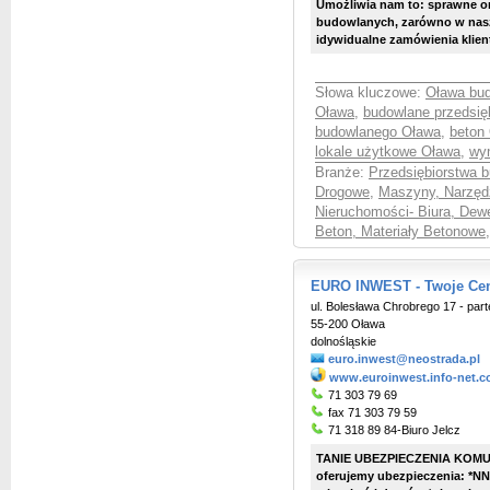
Umożliwia nam to: sprawne o
budowlanych, zarówno w nasz
idywidualne zamówienia klient
Słowa kluczowe:
Oława bu
Oława
,
budowlane przedsię
budowlanego Oława
,
beton
lokale użytkowe Oława
,
wy
Branże:
Przedsiębiorstwa 
Drogowe
,
Maszyny, Narzędz
Nieruchomości- Biura, Dew
Beton, Materiały Betonowe
,
EURO INWEST - Twoje Ce
ul. Bolesława Chrobrego 17 - part
55-200 Oława
dolnośląskie
euro.inwest@neostrada.pl
www.euroinwest.info-net.c
71 303 79 69
fax 71 303 79 59
71 318 89 84-Biuro Jelcz
TANIE UBEZPIECZENIA KOMUN
oferujemy ubezpieczenia: *N