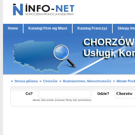
Home
Katalogi Firm wg Miast
Katalog Franczyz
Sklepy In
CHORZÓW M
Usługi, Ko
Strona główna
Chorzów
Budownictwo, Nieruchomości
Metale Prod
Co?
Gdzie?
słowo kluczowe (nazwa firmy lub produktu)