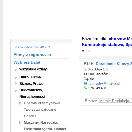
Baza firm dla:
chorzow Met
Konstrukcje stalowe, Sp
Licznik odwiedzin: 40 789
«
»
Firmy z regionu:
24
Wybierz Dział
F.U.H. Dorabianie Kluczy
wszystkie działy
ul. 3-go Maja 185
41-500 Chorzów
Biuro i Firma
śląskie
Biznes, Prawo
fuh.rudek@interia.pl
576 949 400
Budownictwo,
Nieruchomości
Branże:
Metale Produkcja, 
Chemia Przemysłowa,
Tworzywa sztuczne -
Handel
Maszyny, Narzędzia,
Elektronarzędzia- Handel