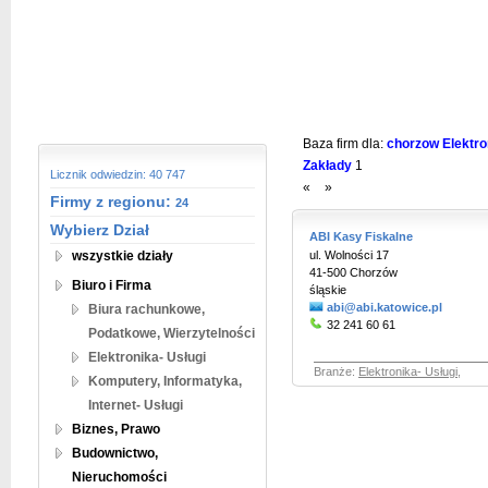
Baza firm dla:
chorzow Elektron
Zakłady
1
Licznik odwiedzin: 40 747
«
»
Firmy z regionu:
24
Wybierz Dział
ABI Kasy Fiskalne
wszystkie działy
ul. Wolności 17
41-500 Chorzów
Biuro i Firma
śląskie
abi@abi.katowice.pl
Biura rachunkowe,
32 241 60 61
Podatkowe, Wierzytelności
Elektronika- Usługi
Branże:
Elektronika- Usługi
,
Komputery, Informatyka,
Internet- Usługi
Biznes, Prawo
Budownictwo,
Nieruchomości