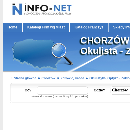
Home
Katalogi Firm wg Miast
Katalog Franczyz
Sklepy In
CHORZÓW O
Okulista - 
Strona główna
Chorzów
Zdrowie, Uroda
Okulistyka, Optyka - Zakł
Co?
Gdzie?
słowo kluczowe (nazwa firmy lub produktu)