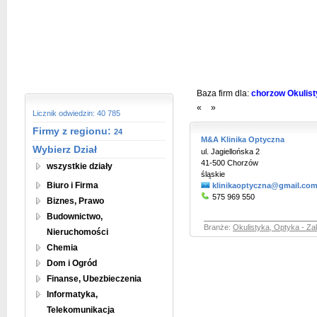
Baza firm dla:
chorzow Okulisty
«
»
Licznik odwiedzin: 40 785
Firmy z regionu:
24
M&A Klinika Optyczna
Wybierz Dział
ul. Jagiellońska 2
41-500 Chorzów
wszystkie działy
śląskie
Biuro i Firma
klinikaoptyczna@gmail.co
575 969 550
Biznes, Prawo
Budownictwo,
Branże:
Okulistyka, Optyka - Za
Nieruchomości
Chemia
Dom i Ogród
Finanse, Ubezbieczenia
Informatyka,
Telekomunikacja