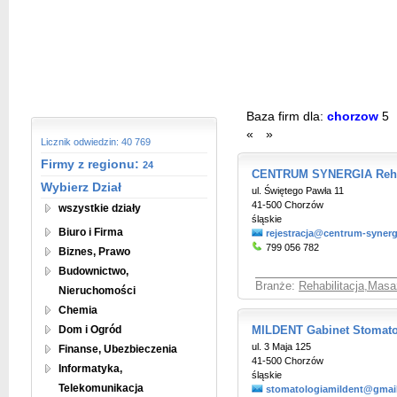
Baza firm dla:
chorzow
5
«
»
Licznik odwiedzin: 40 769
Firmy z regionu:
24
CENTRUM SYNERGIA Rehab
Wybierz Dział
ul. Świętego Pawła 11
41-500 Chorzów
wszystkie działy
śląskie
Biuro i Firma
rejestracja@centrum-synerg
799 056 782
Biznes, Prawo
Budownictwo,
Branże:
Rehabilitacja,Masaż
Nieruchomości
Chemia
Dom i Ogród
MILDENT Gabinet Stomato
ul. 3 Maja 125
Finanse, Ubezbieczenia
41-500 Chorzów
Informatyka,
śląskie
Telekomunikacja
stomatologiamildent@gmai