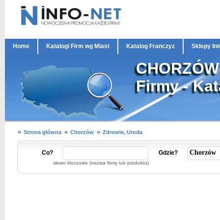
Home
Katalogi Firm wg Miast
Katalog Franczyz
Sklepy In
CHORZÓW
Firmy - Ka
Strona główna
Chorzów
Zdrowie, Uroda
Co?
Gdzie?
słowo kluczowe (nazwa firmy lub produktu)