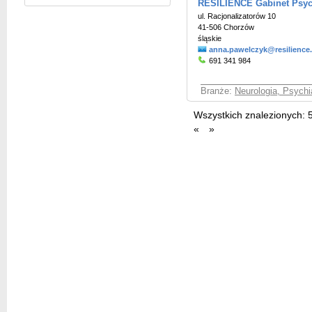
RESILIENCE Gabinet Psyc
ul. Racjonalizatorów 10
41-506 Chorzów
śląskie
anna.pawelczyk@resilience
691 341 984
Branże:
Neurologia, Psychi
Wszystkich znalezionych:
«
»