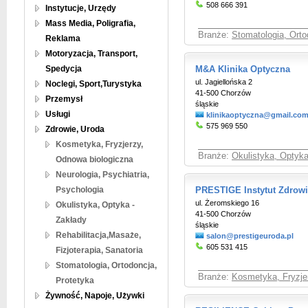
508 666 391
Instytucje, Urzędy
Mass Media, Poligrafia,
Branże:
Stomatologia, Orto
Reklama
Motoryzacja, Transport,
Spedycja
M&A Klinika Optyczna
ul. Jagiellońska 2
Noclegi, Sport,Turystyka
41-500 Chorzów
Przemysł
śląskie
Usługi
klinikaoptyczna@gmail.co
575 969 550
Zdrowie, Uroda
Kosmetyka, Fryzjerzy,
Branże:
Okulistyka, Optyka
Odnowa biologiczna
Neurologia, Psychiatria,
Psychologia
PRESTIGE Instytut Zdrowi
ul. Żeromskiego 16
Okulistyka, Optyka -
41-500 Chorzów
Zakłady
śląskie
Rehabilitacja,Masaże,
salon@prestigeuroda.pl
605 531 415
Fizjoterapia, Sanatoria
Stomatologia, Ortodoncja,
Branże:
Kosmetyka, Fryzje
Protetyka
Żywność, Napoje, Używki