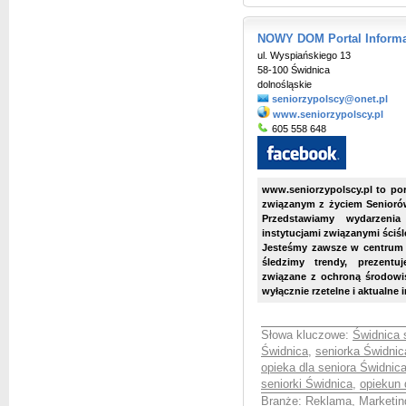
NOWY DOM Portal Inform
ul. Wyspiańskiego 13
58-100 Świdnica
dolnośląskie
seniorzypolscy@onet.pl
www.seniorzypolscy.pl
605 558 648
www.seniorzypolscy.pl to po
związanym z życiem Seniorów
Przedstawiamy wydarzeni
instytucjami związanymi ściśl
Jesteśmy zawsze w centrum w
śledzimy trendy, prezentu
związane z ochroną środowi
wyłącznie rzetelne i aktualne 
Słowa kluczowe:
Świdnica 
Świdnica
,
seniorka Świdnic
opieka dla seniora Świdnic
seniorki Świdnica
,
opiekun 
Branże:
Reklama, Marketin