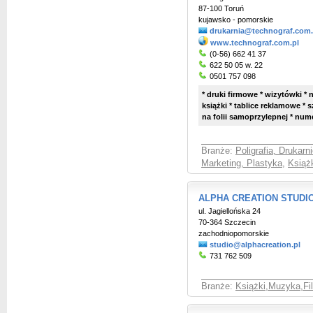
87-100 Toruń
kujawsko - pomorskie
drukarnia@technograf.com.
www.technograf.com.pl
(0-56) 662 41 37
622 50 05 w. 22
0501 757 098
* druki firmowe * wizytówki * no
książki * tablice reklamowe * 
na folii samoprzylepnej * num
Branże:
Poligrafia, Drukarni
Marketing, Plastyka
,
Książ
ALPHA CREATION STUDIO
ul. Jagiellońska 24
70-364 Szczecin
zachodniopomorskie
studio@alphacreation.pl
731 762 509
Branże:
Książki,Muzyka,Fil