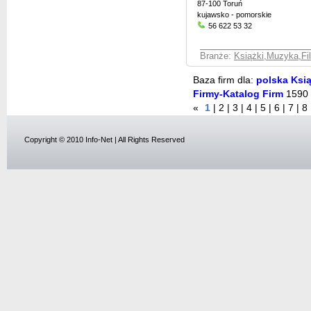
87-100 Toruń
kujawsko - pomorskie
56 622 53 32
Branże:
Książki,Muzyka,Fil
Baza firm dla:
polska Ksią
Firmy-Katalog Firm
1590
«
1
|
2
|
3
|
4
|
5
|
6
|
7
|
8
Copyright © 2010 Info-Net | All Rights Reserved