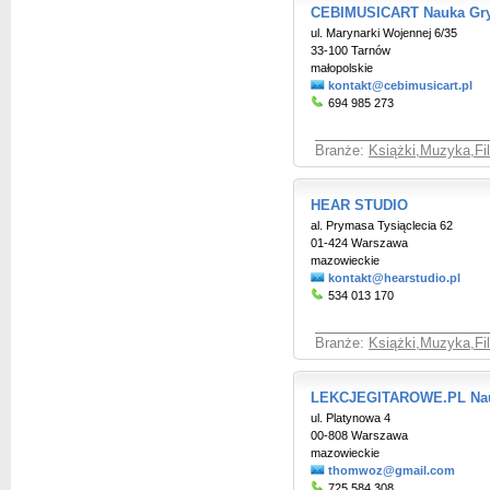
CEBIMUSICART Nauka Gry
ul. Marynarki Wojennej 6/35
33-100 Tarnów
małopolskie
kontakt@cebimusicart.pl
694 985 273
Branże:
Książki,Muzyka,Fil
HEAR STUDIO
al. Prymasa Tysiąclecia 62
01-424 Warszawa
mazowieckie
kontakt@hearstudio.pl
534 013 170
Branże:
Książki,Muzyka,Fil
LEKCJEGITAROWE.PL Nauk
ul. Platynowa 4
00-808 Warszawa
mazowieckie
thomwoz@gmail.com
725 584 308