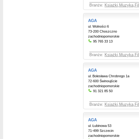
Branże:
Książki,Muzyka,Fil
AGA
ul. Wolności 6
73-200 Choszczno
zachodniopomorskie
95 765 33 13
Branże:
Książki,Muzyka,Fil
AGA
ul. Bolesława Chrobrego 1a
72-600 Świnoujście
zachodniopomorskie
91 321 85 50
Branże:
Książki,Muzyka,Fil
AGA
ul. Łubinowa 53
71-499 Szczecin
zachodniopomorskie