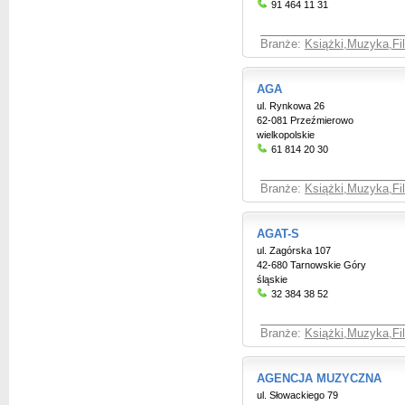
91 464 11 31
Branże:
Książki,Muzyka,Fil
AGA
ul. Rynkowa 26
62-081 Przeźmierowo
wielkopolskie
61 814 20 30
Branże:
Książki,Muzyka,Fil
AGAT-S
ul. Zagórska 107
42-680 Tarnowskie Góry
śląskie
32 384 38 52
Branże:
Książki,Muzyka,Fil
AGENCJA MUZYCZNA
ul. Słowackiego 79