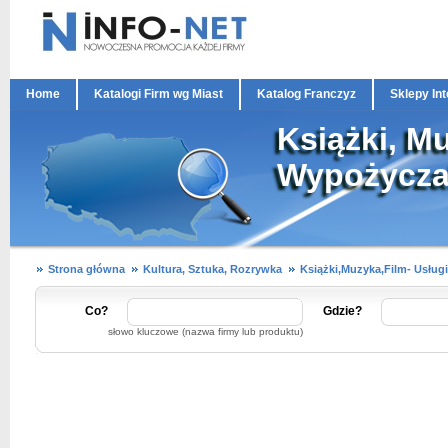
Home
Katalogi Firm wg Miast
Katalog Franczyz
Sklepy In
Książki, Mu
Wypożyczal
Strona główna
Kultura, Sztuka, Rozrywka
Książki,Muzyka,Film- Usługi
Co?
Gdzie?
słowo kluczowe (nazwa firmy lub produktu)