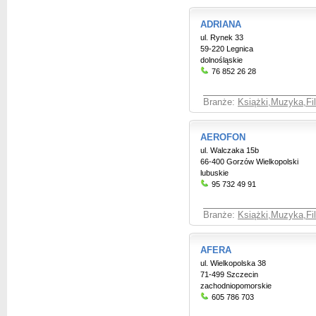
ADRIANA
ul. Rynek 33
59-220 Legnica
dolnośląskie
76 852 26 28
Branże:
Książki,Muzyka,Fil
AEROFON
ul. Walczaka 15b
66-400 Gorzów Wielkopolski
lubuskie
95 732 49 91
Branże:
Książki,Muzyka,Fil
AFERA
ul. Wielkopolska 38
71-499 Szczecin
zachodniopomorskie
605 786 703