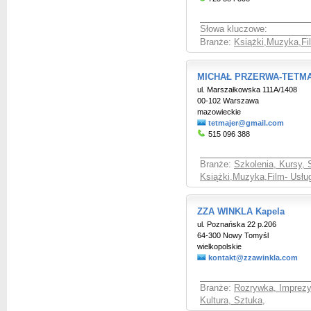
Słowa kluczowe:
Branże:
Książki,Muzyka,Fil
MICHAŁ PRZERWA-TETMAJE
ul. Marszałkowska 111A/1408
00-102 Warszawa
mazowieckie
tetmajer@gmail.com
515 096 388
Branże:
Szkolenia, Kursy, 
Książki,Muzyka,Film- Usług
ZZA WINKLA Kapela
ul. Poznańska 22 p.206
64-300 Nowy Tomyśl
wielkopolskie
kontakt@zzawinkla.com
Branże:
Rozrywka, Imprez
Kultura, Sztuka
,