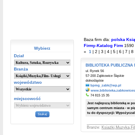
Baza firm dla:
polska Ksią
Firmy-Katalog Firm
1590
Wybierz
«
1
|
2
|
3
|
4
|
5
|
6
|
7
|
8
Dział
BIBLIOTEKA PUBLICZNA 
Branża
ul. Rynek 56
57-200 Ząbkowice Śląskie
dolnośląskie
województwo
bpmg_zabk@wp.pl
www.biblioteka.zabkowicesl
74 815 15 35
miejscowość
Jest najlepszą biblioteką w p
samym centrum miasta - w pi
tu do dyspozycji: Wypożyczalni
Branże:
Książki,Muzyka,Fil