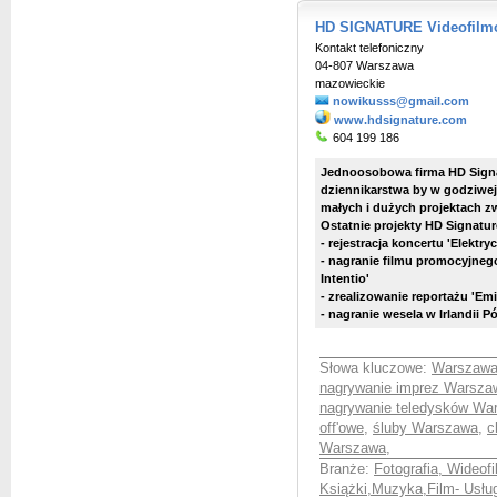
HD SIGNATURE Videofilmo
Kontakt telefoniczny
04-807 Warszawa
mazowieckie
nowikusss@gmail.com
www.hdsignature.com
604 199 186
Jednoosobowa firma HD Signa
dziennikarstwa by w godziwej
małych i dużych projektach z
Ostatnie projekty HD Signatur
- rejestracja koncertu 'Elektry
- nagranie filmu promocyjnego 
Intentio'
- zrealizowanie reportażu 'Emi
- nagranie wesela w Irlandii P
Słowa kluczowe:
Warszawa
nagrywanie imprez Warsza
nagrywanie teledysków Wa
off'owe
,
śluby Warszawa
,
c
Warszawa
,
Branże:
Fotografia, Wideof
Książki,Muzyka,Film- Usług