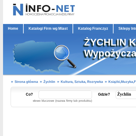
Home
Katalogi Firm wg Miast
Katalog Franczyz
Sklepy In
ŻYCHLIN Ks
Wypożyczal
Strona główna
Żychlin
Kultura, Sztuka, Rozrywka
Książki,Muzyka,F
Co?
Gdzie?
słowo kluczowe (nazwa firmy lub produktu)