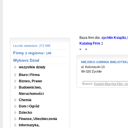
Baza firm dla:
zychlin Książki,
Katalog Firm
1
Licznik odwiedzin: 272 898
«
»
Firmy z regionu:
149
Wybierz Dział
MIEJSKO-GMINNA BIBLIOTEK
wszystkie działy
ul. Kościuszki 13
99-320 Żychlin
Biuro i Firma
Biznes, Prawo
Branże:
Książki,Muzyka,Film- Us
Budownictwo,
Nieruchomości
Chemia
Dom i Ogród
Dziecko
Finanse, Ubezbieczenia
Informatyka,