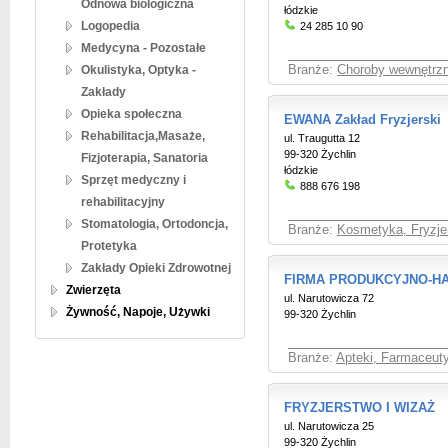
Odnowa biologiczna
łódzkie
Logopedia
24 285 10 90
Medycyna - Pozostałe
Okulistyka, Optyka -
Branże:
Choroby wewnętrzne
Zakłady
Opieka społeczna
EWANA Zakład Fryzjerski
Rehabilitacja,Masaże,
ul. Traugutta 12
99-320 Żychlin
Fizjoterapia, Sanatoria
łódzkie
Sprzęt medyczny i
888 676 198
rehabilitacyjny
Stomatologia, Ortodoncja,
Branże:
Kosmetyka, Fryzje
Protetyka
Zakłady Opieki Zdrowotnej
FIRMA PRODUKCYJNO-
Zwierzęta
ul. Narutowicza 72
Żywność, Napoje, Używki
99-320 Żychlin
Branże:
Apteki, Farmaceut
FRYZJERSTWO I WIZAŻ
ul. Narutowicza 25
99-320 Żychlin