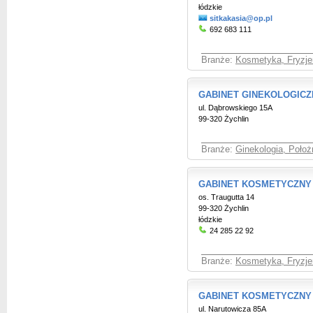
łódzkie
sitkakasia@op.pl
692 683 111
Branże:
Kosmetyka, Fryzje
GABINET GINEKOLOGICZNY
ul. Dąbrowskiego 15A
99-320 Żychlin
Branże:
Ginekologia, Położ
GABINET KOSMETYCZNY 
os. Traugutta 14
99-320 Żychlin
łódzkie
24 285 22 92
Branże:
Kosmetyka, Fryzje
GABINET KOSMETYCZNY T
ul. Narutowicza 85A