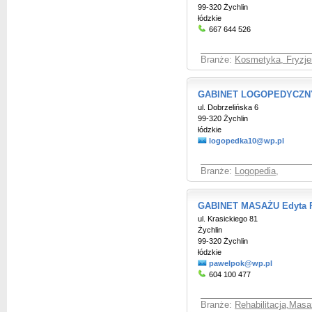
99-320 Żychlin
łódzkie
667 644 526
Branże:
Kosmetyka, Fryzje
GABINET LOGOPEDYCZNY
ul. Dobrzelińska 6
99-320 Żychlin
łódzkie
logopedka10@wp.pl
Branże:
Logopedia
,
GABINET MASAŻU Edyta 
ul. Krasickiego 81
Żychlin
99-320 Żychlin
łódzkie
pawelpok@wp.pl
604 100 477
Branże:
Rehabilitacja,Masaż