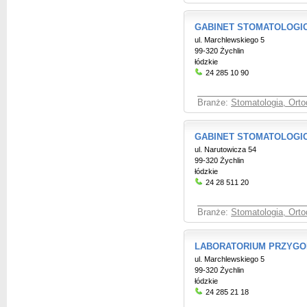
GABINET STOMATOLOGICZ
ul. Marchlewskiego 5
99-320 Żychlin
łódzkie
24 285 10 90
Branże:
Stomatologia, Orto
GABINET STOMATOLOGICZ
ul. Narutowicza 54
99-320 Żychlin
łódzkie
24 28 511 20
Branże:
Stomatologia, Orto
LABORATORIUM PRZYGO
ul. Marchlewskiego 5
99-320 Żychlin
łódzkie
24 285 21 18