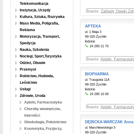
Telekomunikacja
Instytucje, Urzędy
Branże:
Zakłady Opieki Zdr
Kultura, Sztuka, Rozrywka
Mass Media, Poligrafia,
APTEKA
Reklama
ul. 1 Maja 3
Motoryzacja, Transport,
99-320 Żychlin
łódzkie
Spedycja
24 285 21 70
Nauka, Szkolenia
Noclegi, Sport,Turystyka
Branże:
Apteki, Farmaceut
Odzież, Obuwie
Przemysł
BIOPHARMA
Rolnictwo, Hodowla,
ul. Traugutta 11A
Leśnictwo
99-320 Żychlin
Usługi
łódzkie
24 285 10 09
Zdrowie, Uroda
Apteki, Farmaceutyka
Branże:
Apteki, Farmaceut
Choroby wewnętrzne,
interniści
Ginekologia, Położnictwo
DĘBICKA-WARCZAK Anna 
ul. Marchlewskiego 5
Kosmetyka, Fryzjerzy,
99-320 Żychlin