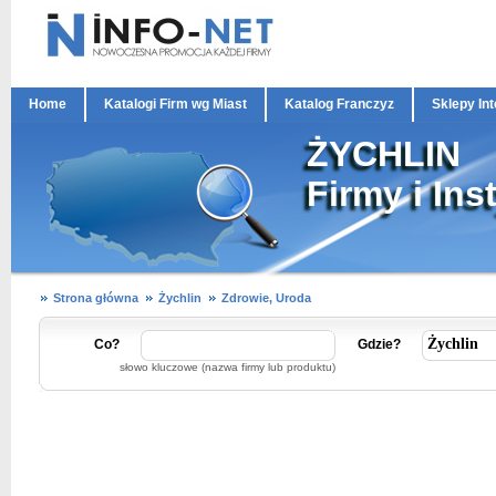
Home
Katalogi Firm wg Miast
Katalog Franczyz
Sklepy In
ŻYCHLIN
Firmy i Ins
Strona główna
Żychlin
Zdrowie, Uroda
Co?
Gdzie?
słowo kluczowe (nazwa firmy lub produktu)