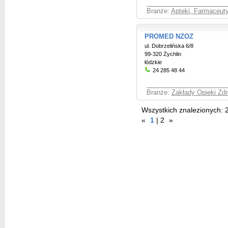
Branże:
Apteki, Farmaceut
PROMED NZOZ
ul. Dobrzelińska 6/8
99-320 Żychlin
łódzkie
24 285 48 44
Branże:
Zakłady Opieki Zdr
Wszystkich znalezionych:
«
1
|
2
»