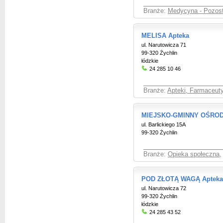
Branże:
Medycyna - Pozost
MELISA Apteka
ul. Narutowicza 71
99-320 Żychlin
łódzkie
24 285 10 46
Branże:
Apteki, Farmaceut
MIEJSKO-GMINNY OŚRO
ul. Barlickiego 15A
99-320 Żychlin
Branże:
Opieka społeczna
,
POD ZŁOTĄ WAGĄ Apteka
ul. Narutowicza 72
99-320 Żychlin
łódzkie
24 285 43 52