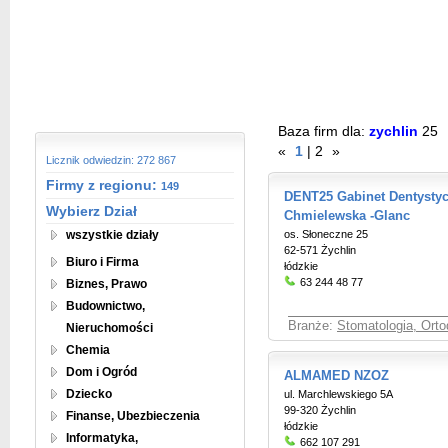
Baza firm dla:
zychlin
25
«
1
|
2
»
Licznik odwiedzin: 272 867
Firmy z regionu:
149
DENT25 Gabinet Dentystyc
Wybierz Dział
Chmielewska -Glanc
wszystkie działy
os. Słoneczne 25
62-571 Żychlin
Biuro i Firma
łódzkie
63 244 48 77
Biznes, Prawo
Budownictwo,
Branże:
Stomatologia, Orto
Nieruchomości
Chemia
Dom i Ogród
ALMAMED NZOZ
Dziecko
ul. Marchlewskiego 5A
99-320 Żychlin
Finanse, Ubezbieczenia
łódzkie
Informatyka,
662 107 291