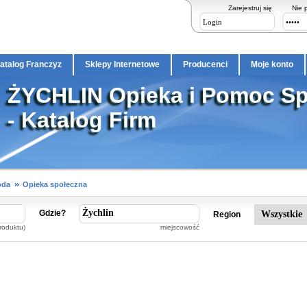
Zarejestruj się
Nie 
atalog Franczyz
Sklepy Internetowe
Producenci
Moje konto
ŻYCHLIN Opieka i Pomoc Sp
- Katalog Firm
oda
Opieka społeczna
Gdzie?
Region
roduktu)
miejscowość