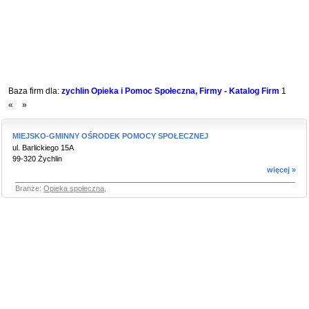
Baza firm dla:
zychlin Opieka i Pomoc Społeczna, Firmy - Katalog Firm
1
«
»
MIEJSKO-GMINNY OŚRODEK POMOCY SPOŁECZNEJ
ul. Barlickiego 15A
99-320 Żychlin
więcej »
Branże:
Opieka społeczna
,