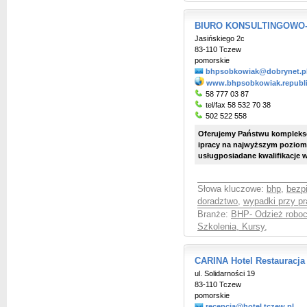
BIURO KONSULTINGOWO
Jasińskiego 2c
83-110 Tczew
pomorskie
bhpsobkowiak@dobrynet.p
www.bhpsobkowiak.republi
58 777 03 87
tel/fax 58 532 70 38
502 522 558
Oferujemy Państwu kompleks
ipracy na najwyższym poziom
usługposiadane kwalifikacje wł
Słowa kluczowe:
bhp
,
bezp
doradztwo
,
wypadki przy pr
Branże:
BHP- Odzież roboc
Szkolenia, Kursy
,
CARINA Hotel Restauracja
ul. Solidarności 19
83-110 Tczew
pomorskie
recepcja@hotel.tczew.pl