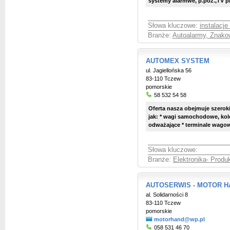
systemy alarmwe, p.poż.,TV prz
Słowa kluczowe:
instalacje
Branże:
Autoalarmy, Znako
AUTOMEX SYSTEM
ul. Jagiellońska 56
83-110 Tczew
pomorskie
58 532 54 58
Oferta nasza obejmuje szerok
jak: * wagi samochodowe, kole
odważające * terminale wagowe
Słowa kluczowe:
Branże:
Elektronika- Produ
AUTOSERWIS - MOTOR H
al. Solidarności 8
83-110 Tczew
pomorskie
motorhand@wp.pl
058 531 46 70