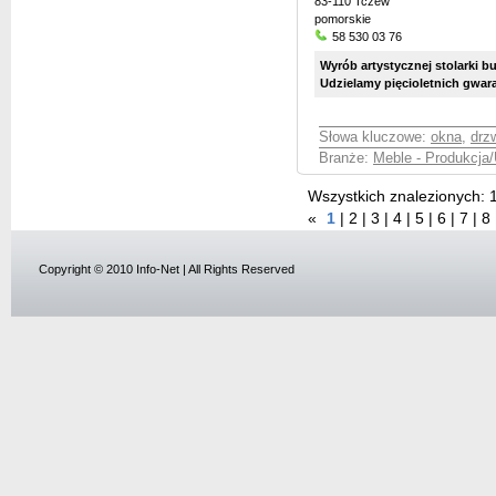
83-110 Tczew
pomorskie
58 530 03 76
Wyrób artystycznej stolarki bu
Udzielamy pięcioletnich gwara
Słowa kluczowe:
okna
,
drz
Branże:
Meble - Produkcja/
Wszystkich znalezionych:
«
1
|
2
|
3
|
4
|
5
|
6
|
7
|
8
Copyright © 2010 Info-Net | All Rights Reserved