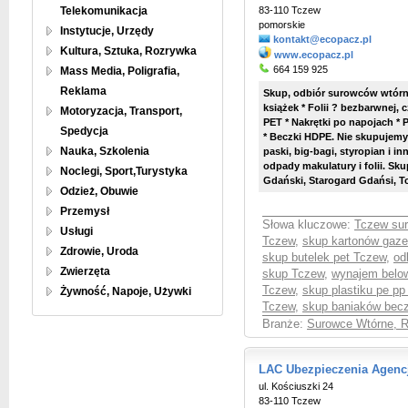
Telekomunikacja
83-110 Tczew
pomorskie
Instytucje, Urzędy
kontakt@ecopacz.pl
Kultura, Sztuka, Rozrywka
www.ecopacz.pl
664 159 925
Mass Media, Poligrafia,
Reklama
Skup, odbiór surowców wtórny
książek * Folii ? bezbarwnej, 
Motoryzacja, Transport,
PET * Nakrętki po napojach * P
Spedycja
* Beczki HDPE. Nie skupujemy
Nauka, Szkolenia
paski, big-bagi, styropian i 
odpady makulatury i folii. Sk
Noclegi, Sport,Turystyka
Gdański, Starogard Gdańsi, Tc
Odzież, Obuwie
Przemysł
Słowa kluczowe:
Tczew sur
Usługi
Tczew
,
skup kartonów gaze
Zdrowie, Uroda
skup butelek pet Tczew
,
od
Zwierzęta
skup Tczew
,
wynajem belo
Tczew
,
skup plastiku pe p
Żywność, Napoje, Używki
Tczew
,
skup baniaków bec
Branże:
Surowce Wtórne, Re
LAC Ubezpieczenia Agenc
ul. Kościuszki 24
83-110 Tczew