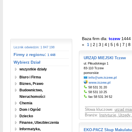
Baza firm dla:
tczew
1444
«
1
|
2
|
3
|
4
|
5
|
6
|
7
|
8
Licznik odwiedzin: 1 847 198
Firmy z regionu:
1 448
URZĄD MIEJSKI Tczew
Wybierz Dział
ul. Piłsudskiego 1
83-110 Tczew
wszystkie działy
pomorskie
Biuro i Firma
info@um.tczew.pl
www.tczew.pl
Biznes, Prawo
58 531 31 20
Budownictwo,
58 531 10 25
Nieruchomości
fax 58 531 34 52
Chemia
Dom i Ogród
Słowa kluczowe:
urząd mia
Branże:
Instytucje, Urzędy
Dziecko
Finanse, Ubezbieczenia
Informatyka,
EKO-PACZ Skup Makulatury