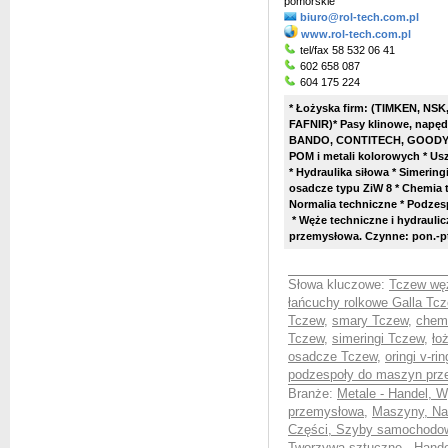
pomorskie
biuro@rol-tech.com.pl
www.rol-tech.com.pl
tel/fax 58 532 06 41
602 658 087
604 175 224
* Łożyska firm: (TIMKEN, NSK
FAFNIR)* Pasy klinowe, nap
BANDO, CONTITECH, GOODYEAR)
POM i metali kolorowych * U
* Hydraulika siłowa * Simeringi,
osadcze typu ZiW 8 * Chemia 
Normalia techniczne * Podze
*
Węże techniczne i hydraulicz
przemysłowa. Czynne: pon.-pt
Słowa kluczowe:
Tczew węż
łańcuchy rolkowe Galla Tc
Tczew
,
smary Tczew
,
chem
Tczew
,
simeringi Tczew
,
ło
osadcze Tczew
,
oringi v-ri
podzespoły do maszyn pr
Branże:
Metale - Handel, 
przemysłowa
,
Maszyny, Nar
Części, Szyby samochodow