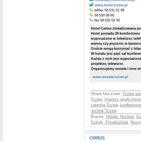
www.hotel.tczew.pl
tel/fax 58 531 51 88
58 530 08 60
fax 58 532 02 40
Hotel Carina zlokalizowana je
Hotel posiada 28 komfortowo 
wyposażone w telewizor, tele
wannę czy prysznic w łazienc
Goście mogą korzystać z bilar
W hotelu jest pięć sal konfer
Każda z nich jest wyposażona 
projektor, telewizor.
Organizujemy wesela i inne i
www.wesela.tczew.pl
Słowa kluczowe:
Tczew we
Tczew
,
imprezy okolicznoś
catering Tczew
,
konferencj
noclegi Tczew
,
Branże:
Hotele, Noclegi
,
Ga
Szkoły, Przedszkola
,
Rozr
CIRRUS