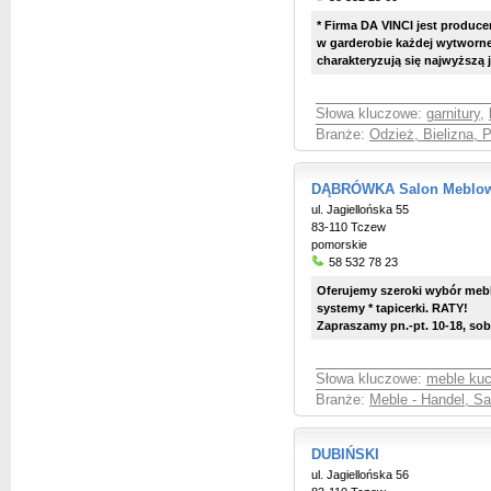
* Firma DA VINCI jest produc
w garderobie każdej wytwornej
charakteryzują się najwyższą ja
Słowa kluczowe:
garnitury
,
Branże:
Odzież, Bielizna, 
DĄBRÓWKA Salon Meblo
ul. Jagiellońska 55
83-110 Tczew
pomorskie
58 532 78 23
Oferujemy szeroki wybór mebl
systemy * tapicerki. RATY!
Zapraszamy pn.-pt. 10-18, sob.
Słowa kluczowe:
meble ku
Branże:
Meble - Handel, S
DUBIŃSKI
ul. Jagiellońska 56