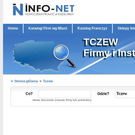
Home
Katalogi Firm wg Miast
Katalog Franczyz
Sklepy In
TCZEW
Firmy i Ins
Strona główna
Tczew
Co?
Gdzie?
słowo kluczowe (nazwa firmy lub produktu)