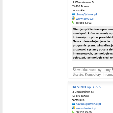
ul. Warsztatowa 5
83-110 Tczew
pomorskie
cirrus@cirrus.pl
www.cirrus.pl
58 585 83 03
Oferujemy Klientom opracowan
rozwiązań, które zapewnią op
informatycznych w przedsiębi
Nasza oferta obejmuje m. in.:
programistyczne, wirtualizac
grupowej, systemy poczty ele
internetowych, technologie tr
zgłoszeń, technologie sieci roz
Słowa kluczowe:
systemy 
Branże:
Komputery, Informa
DA VINCI sp. z o.o.
ul. Jagiellońska 55
83-110 Tczew
pomorskie
davinci@davinci.pl
www.davinci.pl
58 532 25 60