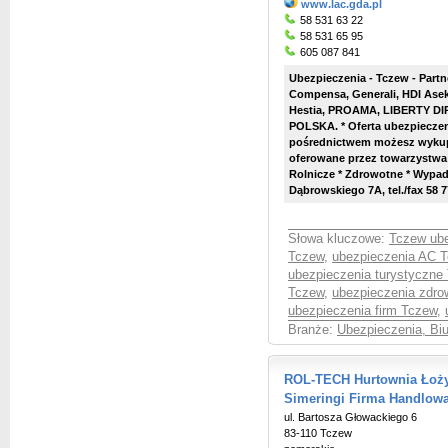
www.lac.gda.pl
58 531 63 22
58 531 65 95
605 087 841
Ubezpieczenia - Tczew - Partne
Compensa, Generali, HDI Asek
Hestia, PROAMA, LIBERTY DI
POLSKA. * Oferta ubezpiecze
pośrednictwem możesz wykupi
oferowane przez towarzystwa 
Rolnicze * Zdrowotne * Wypad
Dąbrowskiego 7A, tel./fax 58 7
Słowa kluczowe:
Tczew ub
Tczew
,
ubezpieczenia AC 
ubezpieczenia turystyczne
Tczew
,
ubezpieczenia zdro
ubezpieczenia firm Tczew
,
Branże:
Ubezpieczenia, Bi
ROL-TECH Hurtownia Łoży
Simeringi Firma Handlow
ul. Bartosza Głowackiego 6
83-110 Tczew