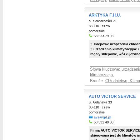
ARKTYKA F.H.U.
al. Solidarności 29
83-110 Tczew
pomorskie
58 533 79 93
? sklepowe urządzenia chłodn
? urządzenia klimatyzacyjne i
regały sklepowe, wózki jezdne 
Słowa kluczowe:
urządzeni
klimatyzacja
,
Branże:
Chłodnictwo, Klima
AUTO VICTOR SERVICE
ul. Gdańska 33
83-110 Tczew
pomorskie
avs@gd.pl
58 531 40 03
Firma AUTO VICTOR SERVICE p
skierowana jest do klientów i