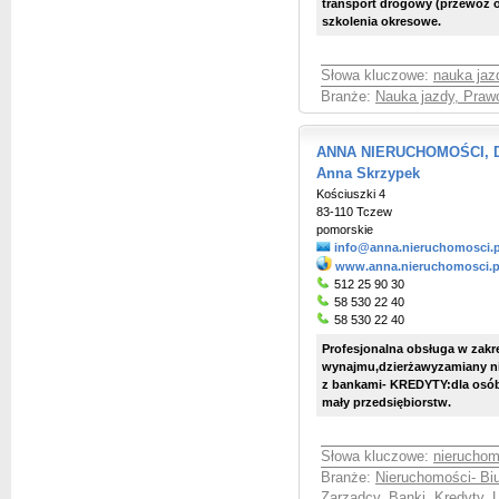
transport drogowy (przewóz os
szkolenia okresowe.
Słowa kluczowe:
nauka ja
Branże:
Nauka jazdy, Praw
ANNA NIERUCHOMOŚCI,
Anna Skrzypek
Kościuszki 4
83-110 Tczew
pomorskie
info@anna.nieruchomosci.p
www.anna.nieruchomosci.p
512 25 90 30
58 530 22 40
58 530 22 40
Profesjonalna obsługa w zakr
wynajmu,dzierżawyzamiany n
z bankami- KREDYTY:dla osób 
mały przedsiębiorstw.
Słowa kluczowe:
nieruchom
Branże:
Nieruchomości- Bi
Zarządcy
,
Banki, Kredyty, 