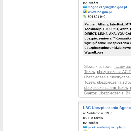
pomorskie
magda.czajka@lac.gda.pl
www.lac.gda.pl
604 821 940
Partner: Allianz, InterRisk, 
Asekuracja, PTU, PZU, Warta
DIRECT, LINK4, AXA, YOU CAN
ubezpieczeniowa: * Komunik
wykupić tanie ubezpieczenia
ubezpieczeniowe * Majątkowe 
Wypadkowe
Słowa kluczowe:
Tczew ub
Tczew
,
ubezpieczenia AC 
ubezpieczenia turystyczne
Tczew
,
ubezpieczenia zdro
ubezpieczenia firm Tczew
,
Branże:
Ubezpieczenia, Bi
LAC Ubezpieczenia Agenc
ul. Solidarności 19 Ip.
83-110 Tczew
pomorskie
jacek.switala@lac.gda.pl