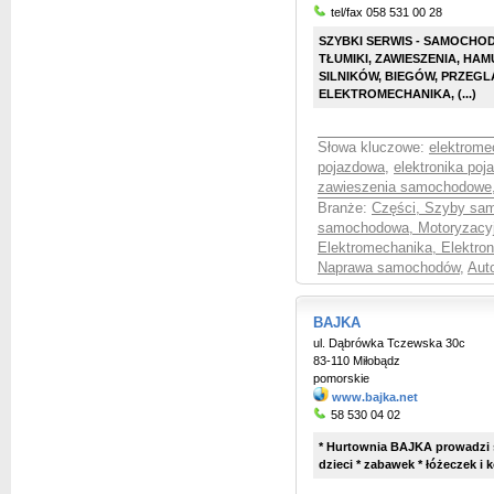
tel/fax 058 531 00 28
SZYBKI SERWIS - SAMOCHO
TŁUMIKI, ZAWIESZENIA, H
SILNIKÓW, BIEGÓW, PRZEG
ELEKTROMECHANIKA, (...)
Słowa kluczowe:
elektrome
pojazdowa
,
elektronika po
zawieszenia samochodowe
Branże:
Części, Szyby sa
samochodowa, Motoryzacy
Elektromechanika, Elektro
Naprawa samochodów
,
Aut
BAJKA
ul. Dąbrówka Tczewska 30c
83-110 Miłobądz
pomorskie
www.bajka.net
58 530 04 02
* Hurtownia BAJKA prowadzi 
dzieci * zabawek * łóżeczek i