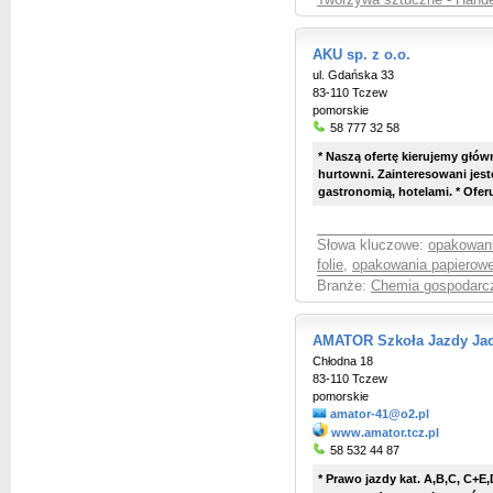
Tworzywa sztuczne - Hande
AKU sp. z o.o.
ul. Gdańska 33
83-110 Tczew
pomorskie
58 777 32 58
* Naszą ofertę kierujemy głów
hurtowni. Zainteresowani jes
gastronomią, hotelami. * Ofe
Słowa kluczowe:
opakowani
folie
,
opakowania papierow
Branże:
Chemia gospodarcza
AMATOR Szkoła Jazdy Jac
Chłodna 18
83-110 Tczew
pomorskie
amator-41@o2.pl
www.amator.tcz.pl
58 532 44 87
* Prawo jazdy kat. A,B,C, C+