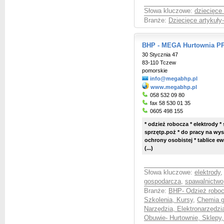
Słowa kluczowe:
dziecięce 
Branże:
Dziecięce artykuły
BHP - MEGA Hurtownia PP
30 Stycznia 47
83-110 Tczew
pomorskie
info@megabhp.pl
www.megabhp.pl
058 532 09 80
fax 58 530 01 35
0605 498 155
* odzież robocza * elektrody *
sprzętp.poż * do pracy na wy
ochrony osobistej * tablice e
(...)
Słowa kluczowe:
elektrody
gospodarcza
,
spawalnictwo
Branże:
BHP- Odzież roboc
Szkolenia, Kursy
,
Chemia g
Narzędzia, Elektronarzędzi
Obuwie- Hurtownie, Sklepy,