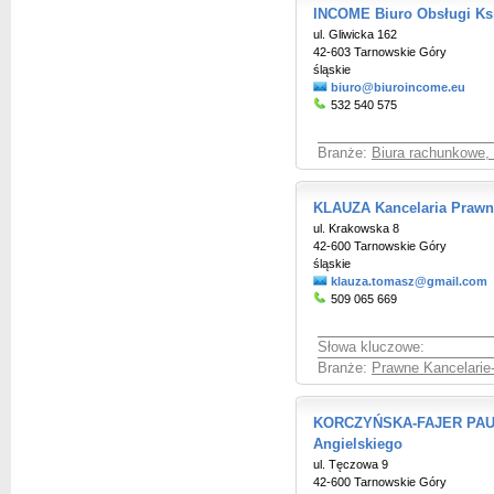
INCOME Biuro Obsługi Ks
ul. Gliwicka 162
42-603 Tarnowskie Góry
śląskie
biuro@biuroincome.eu
532 540 575
Branże:
Biura rachunkowe,
KLAUZA Kancelaria Prawn
ul. Krakowska 8
42-600 Tarnowskie Góry
śląskie
klauza.tomasz@gmail.com
509 065 669
Słowa kluczowe:
Branże:
Prawne Kancelarie
KORCZYŃSKA-FAJER PAULI
Angielskiego
ul. Tęczowa 9
42-600 Tarnowskie Góry