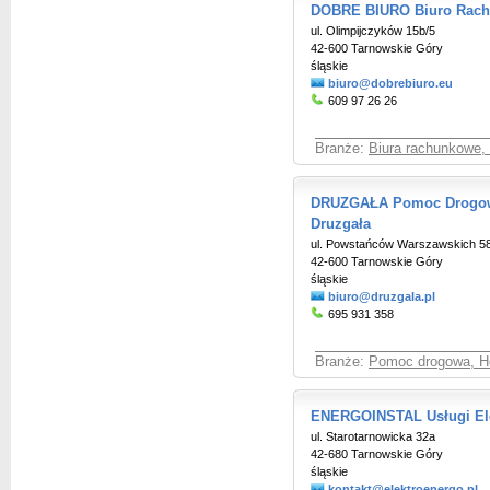
DOBRE BIURO Biuro Rach
ul. Olimpijczyków 15b/5
42-600 Tarnowskie Góry
śląskie
biuro@dobrebiuro.eu
609 97 26 26
Branże:
Biura rachunkowe,
DRUZGAŁA Pomoc Drogowa
Druzgała
ul. Powstańców Warszawskich 5
42-600 Tarnowskie Góry
śląskie
biuro@druzgala.pl
695 931 358
Branże:
Pomoc drogowa, H
ENERGOINSTAL Usługi Ele
ul. Starotarnowicka 32a
42-680 Tarnowskie Góry
śląskie
kontakt@elektroenergo.pl