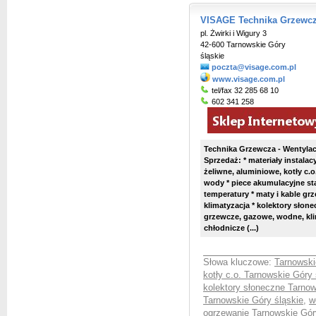
VISAGE Technika Grzewcz
pl. Żwirki i Wigury 3
42-600 Tarnowskie Góry
śląskie
poczta@visage.com.pl
www.visage.com.pl
tel/fax 32 285 68 10
602 341 258
Technika Grzewcza - Wentylacj
Sprzedaż: * materiały instalacyj
żeliwne, aluminiowe, kotły c.o
wody * piece akumulacyjne sta
temperatury * maty i kable g
klimatyzacja * kolektory słone
grzewcze, gazowe, wodne, klim
chłodnicze (...)
Słowa kluczowe:
Tarnowski
kotły c.o. Tarnowskie Góry 
kolektory słoneczne Tarnow
Tarnowskie Góry śląskie
,
w
ogrzewanie Tarnowskie Gór