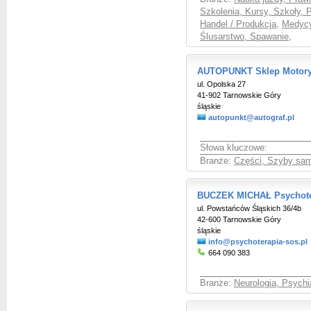
Szkolenia, Kursy, Szkoły, 
Handel / Produkcja
,
Medycy
Ślusarstwo, Spawanie
,
AUTOPUNKT Sklep Motory
ul. Opolska 27
41-902 Tarnowskie Góry
śląskie
autopunkt@autograf.pl
Słowa kluczowe:
Branże:
Części, Szyby sa
BUCZEK MICHAŁ Psychote
ul. Powstańców Śląskich 36/4b
42-600 Tarnowskie Góry
śląskie
info@psychoterapia-sos.pl
664 090 383
Branże:
Neurologia, Psychi