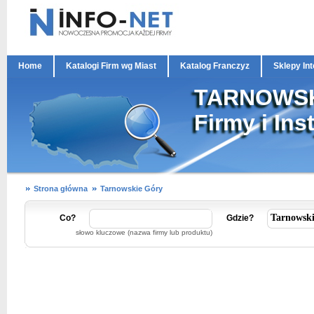
Home
Katalogi Firm wg Miast
Katalog Franczyz
Sklepy In
TARNOWSK
Firmy i Ins
Strona główna
Tarnowskie Góry
Co?
Gdzie?
słowo kluczowe (nazwa firmy lub produktu)