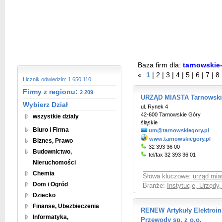
Baza firm dla:
tarnowskie
«
1
|
2
|
3
|
4
|
5
|
6
|
7
|
8
Licznik odwiedzin: 1 650 110
Firmy z regionu:
2 209
URZĄD MIASTA Tarnowski
Wybierz Dział
ul. Rynek 4
42-600 Tarnowskie Góry
wszystkie działy
śląskie
Biuro i Firma
um@tarnowskiegory.pl
www.tarnowskiegory.pl
Biznes, Prawo
32 393 36 00
Budownictwo,
tel/fax 32 393 36 01
Nieruchomości
Chemia
Słowa kluczowe:
urząd mia
Dom i Ogród
Branże:
Instytucje, Urzędy
Dziecko
Finanse, Ubezbieczenia
RENEW Artykuły Elektroins
Informatyka,
Przewody sp. z o.o.