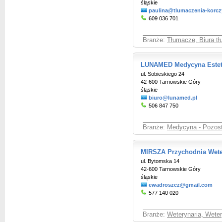
śląskie
paulina@tlumaczenia-korcz
609 036 701
Branże:
Tłumacze, Biura t
LUNAMED Medycyna Estet
ul. Sobieskiego 24
42-600 Tarnowskie Góry
śląskie
biuro@lunamed.pl
506 847 750
Branże:
Medycyna - Pozost
MIRSZA Przychodnia Wete
ul. Bytomska 14
42-600 Tarnowskie Góry
śląskie
ewadroszcz@gmail.com
577 140 020
Branże:
Weterynaria, Weter