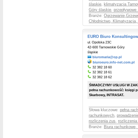
śląskie
,
klimatyzacja Tarno
Góry śląskie
,
przepływowe 
Branże:
Ogrzewanie,Grzewc
Chłodnictwo, Klimatyzacja,
EURO Biuro Konsultingo
ul. Opolska 23C
42-600 Tarnowskie Góry
śląskie
biuromaria@op.pl
biuroeuro.info-net.com.pl
32 382 18 60
32 382 18 61
32 382 18 62
ŚWIADCZYMY USŁUGI W ZAKRE
pełna rachunkowość: księgi 
Skarbowy, INTRASAT.
Słowa kluczowe:
pełna rac
rachunkowych
,
prowadzeni
rozliczenia zus
,
rozliczenia
Branże:
Biura rachunkowe,