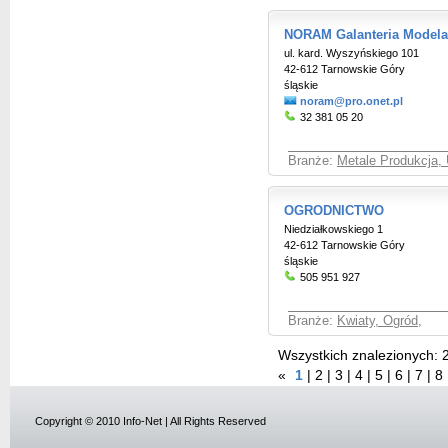
NORAM Galanteria Modelar
ul. kard. Wyszyńskiego 101
42-612 Tarnowskie Góry
śląskie
noram@pro.onet.pl
32 381 05 20
Branże:
Metale Produkcja, 
OGRODNICTWO
Niedziałkowskiego 1
42-612 Tarnowskie Góry
śląskie
505 951 927
Branże:
Kwiaty, Ogród
,
Wszystkich znalezionych:
«
1
|
2
|
3
|
4
|
5
|
6
|
7
|
8
Copyright © 2010 Info-Net | All Rights Reserved