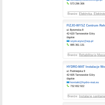
573 296 306
Branże:
Elektryka, Elektro
FIZJO-WYSZ Centrum Rehab
ul. Bytomska 8
42-620 Tarnowskie Góry
śląskie
szym.wysz@wp.pl
885 361 131
Branże:
Rehabilitacja,Masaż
HYDRO-MAT Instalacje Wo
ul. Podmiejska 9
42-605 Tarnowskie Góry
śląskie
kontakt@hydro-mat.eu
732 652 922
Branże:
Instalacje sanitar