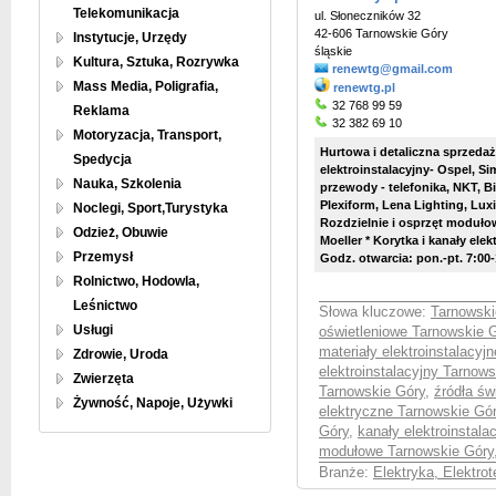
Telekomunikacja
ul. Słoneczników 32
42-606 Tarnowskie Góry
Instytucje, Urzędy
śląskie
Kultura, Sztuka, Rozrywka
renewtg@gmail.com
Mass Media, Poligrafia,
renewtg.pl
32 768 99 59
Reklama
32 382 69 10
Motoryzacja, Transport,
Hurtowa i detaliczna sprzedaż
Spedycja
elektroinstalacyjny- Ospel, Si
Nauka, Szkolenia
przewody - telefonika, NKT, Bit
Plexiform, Lena Lighting, Lu
Noclegi, Sport,Turystyka
Rozdzielnie i osprzęt modułow
Odzież, Obuwie
Moeller * Korytka i kanały ele
Przemysł
Godz. otwarcia: pon.-pt. 7:00
Rolnictwo, Hodowla,
Leśnictwo
Słowa kluczowe:
Tarnowski
Usługi
oświetleniowe Tarnowskie 
materiały elektroinstalacyj
Zdrowie, Uroda
elektroinstalacyjny Tarnow
Zwierzęta
Tarnowskie Góry
,
źródła św
Żywność, Napoje, Używki
elektryczne Tarnowskie Gó
Góry
,
kanały elektroinstala
modułowe Tarnowskie Góry
Branże:
Elektryka, Elektro