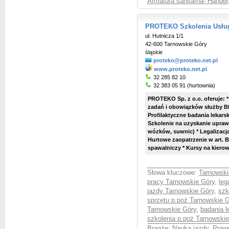
Armatura sanitarna- Handel
PROTEKO Szkolenia Usługi
ul. Hutnicza 1/1
42-600 Tarnowskie Góry
śląskie
proteko@proteko.net.pl
www.proteko.net.pl
32 285 82 10
32 383 05 91 (hurtownia)
PROTEKO Sp. z o.o. oferuje: 
zadań i obowiązków służby BH
Profilaktyczne badania lekars
Szkolenie na uzyskanie upra
wózków, suwnic) * Legalizacja
Hurtowe zaopatrzenie w art. B
spawalniczy * Kursy na kierow
Słowa kluczowe:
Tarnowski
pracy Tarnowskie Góry
,
leg
jazdy Tarnowskie Góry
,
szk
sprzętu p.poż Tarnowskie 
Tarnowskie Góry
,
badania l
szkolenia p.poż Tarnowski
Branże:
Nauka jazdy, Praw