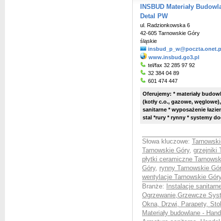
INSBUD Materiały Budowla
Detal PW
ul. Radzionkowska 6
42-605 Tarnowskie Góry
śląskie
insbud_p_w@poczta.onet.p
www.insbud.go3.pl
tel/fax 32 285 97 92
32 384 04 89
601 474 447
Oferujemy: * materiały budowl
(kotły c.o., gazowe, węglowe), 
sanitarne * wyposażenie łazie
stal *rury * rynny * systemy d
Słowa kluczowe:
Tarnowski
Tarnowskie Góry
,
grzejniki
płytki ceramiczne Tarnowsk
Góry
,
rynny Tarnowskie Gó
wentylacje Tarnowskie Gór
Branże:
Instalacje sanitar
Ogrzewanie,Grzewcze Syst
Okna, Drzwi, Parapety, Sto
Materiały budowlane - Hand