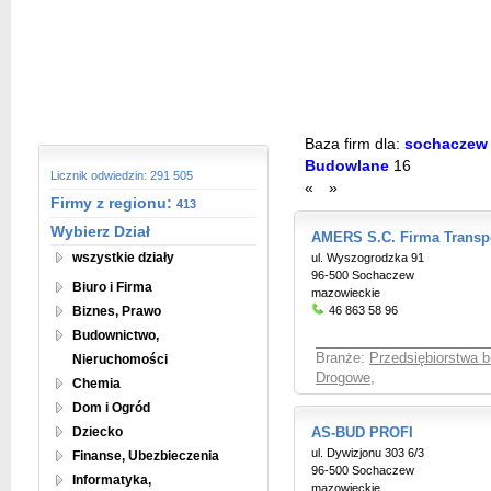
Baza firm dla:
sochaczew 
Budowlane
16
Licznik odwiedzin: 291 505
«
»
Firmy z regionu:
413
Wybierz Dział
AMERS S.C. Firma Trans
wszystkie działy
ul. Wyszogrodzka 91
96-500 Sochaczew
Biuro i Firma
mazowieckie
Biznes, Prawo
46 863 58 96
Budownictwo,
Branże:
Przedsiębiorstwa 
Nieruchomości
Drogowe
,
Chemia
Dom i Ogród
Dziecko
AS-BUD PROFI
ul. Dywizjonu 303 6/3
Finanse, Ubezbieczenia
96-500 Sochaczew
Informatyka,
mazowieckie