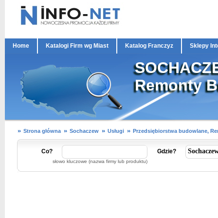
Home
Katalogi Firm wg Miast
Katalog Franczyz
Sklepy In
SOCHACZEW
Remonty B
Strona główna
Sochaczew
Usługi
Przedsiębiorstwa budowlane, R
Co?
Gdzie?
słowo kluczowe (nazwa firmy lub produktu)