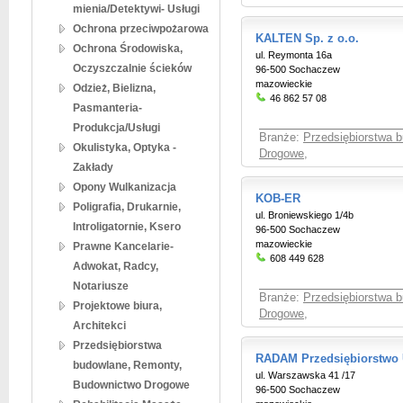
mienia/Detektywi- Usługi
Ochrona przeciwpożarowa
KALTEN Sp. z o.o.
Ochrona Środowiska,
ul. Reymonta 16a
Oczyszczalnie ścieków
96-500 Sochaczew
mazowieckie
Odzież, Bielizna,
46 862 57 08
Pasmanteria-
Produkcja/Usługi
Branże:
Przedsiębiorstwa 
Okulistyka, Optyka -
Drogowe
,
Zakłady
Opony Wulkanizacja
KOB-ER
Poligrafia, Drukarnie,
ul. Broniewskiego 1/4b
Introligatornie, Ksero
96-500 Sochaczew
mazowieckie
Prawne Kancelarie-
608 449 628
Adwokat, Radcy,
Notariusze
Branże:
Przedsiębiorstwa 
Projektowe biura,
Drogowe
,
Architekci
Przedsiębiorstwa
RADAM Przedsiębiorstwo
budowlane, Remonty,
ul. Warszawska 41 /17
Budownictwo Drogowe
96-500 Sochaczew