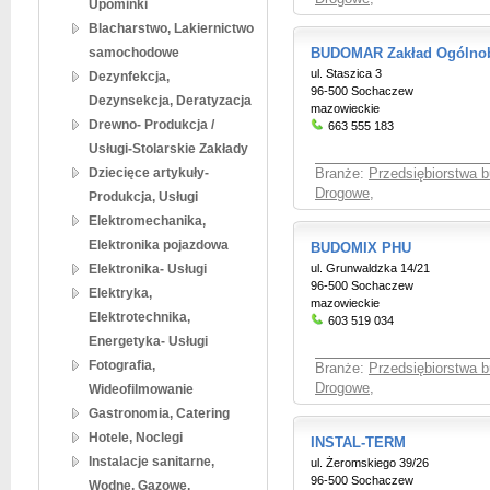
Upominki
Blacharstwo, Lakiernictwo
samochodowe
BUDOMAR Zakład Ogólno
ul. Staszica 3
Dezynfekcja,
96-500 Sochaczew
Dezynsekcja, Deratyzacja
mazowieckie
Drewno- Produkcja /
663 555 183
Usługi-Stolarskie Zakłady
Dziecięce artykuły-
Branże:
Przedsiębiorstwa 
Drogowe
,
Produkcja, Usługi
Elektromechanika,
Elektronika pojazdowa
BUDOMIX PHU
Elektronika- Usługi
ul. Grunwaldzka 14/21
96-500 Sochaczew
Elektryka,
mazowieckie
Elektrotechnika,
603 519 034
Energetyka- Usługi
Fotografia,
Branże:
Przedsiębiorstwa 
Drogowe
,
Wideofilmowanie
Gastronomia, Catering
Hotele, Noclegi
INSTAL-TERM
Instalacje sanitarne,
ul. Żeromskiego 39/26
96-500 Sochaczew
Wodne, Gazowe,