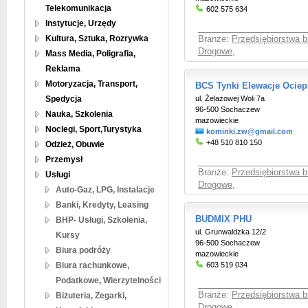
Telekomunikacja
602 575 634
Instytucje, Urzędy
Kultura, Sztuka, Rozrywka
Branże:
Przedsiębiorstwa 
Drogowe
,
Mass Media, Poligrafia,
Reklama
Motoryzacja, Transport,
BCS Tynki Elewacje Ociep
Spedycja
ul. Żelazowej Woli 7a
96-500 Sochaczew
Nauka, Szkolenia
mazowieckie
Noclegi, Sport,Turystyka
kominki.zw@gmail.com
+48 510 810 150
Odzież, Obuwie
Przemysł
Branże:
Przedsiębiorstwa 
Usługi
Drogowe
,
Auto-Gaz, LPG, Instalacje
Banki, Kredyty, Leasing
BUDMIX PHU
BHP- Usługi, Szkolenia,
ul. Grunwaldzka 12/2
Kursy
96-500 Sochaczew
Biura podróży
mazowieckie
Biura rachunkowe,
603 519 034
Podatkowe, Wierzytelności
Branże:
Przedsiębiorstwa 
Biżuteria, Zegarki,
Drogowe
,