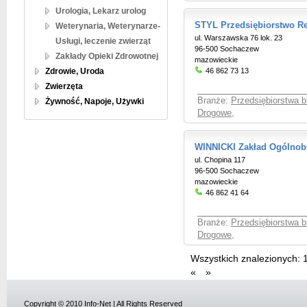
Urologia, Lekarz urolog
STYL Przedsiębiorstwo 
Weterynaria, Weterynarze-
ul. Warszawska 76 lok. 23
Usługi, leczenie zwierząt
96-500 Sochaczew
Zakłady Opieki Zdrowotnej
mazowieckie
Zdrowie, Uroda
46 862 73 13
Zwierzęta
Branże:
Przedsiębiorstwa 
Żywność, Napoje, Używki
Drogowe
,
WINNICKI Zakład Ogólno
ul. Chopina 117
96-500 Sochaczew
mazowieckie
46 862 41 64
Branże:
Przedsiębiorstwa 
Drogowe
,
Wszystkich znalezionych:
«
»
Copyright © 2010 Info-Net | All Rights Reserved