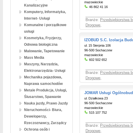
mazowieckie
Kanalizacyjne
46 862 41 16
Komputery, Informatyka,
Internet- Usługi
Branże:
Przedsiębiorstwa 
Komunalne i porządkowe
Drogowe
,
usługi
Kosmetyka, Fryzjerzy,
IZOBUD S.C. Izolacja Bud
Odnowa biologiczna
ul. 15 Sierpnia 106
96-500 Sochaczew
Malowanie, Tapetowanie
mazowieckie
Mass Media
602 502 652
Maszyny, Narzędzia,
Elektronarzędzia- Usługi
Branże:
Przedsiębiorstwa 
Mechanika pojazdowa,
Drogowe
,
Naprawa samochodów
Metale Produkcja, Usługi,
JOMAR Usługi Ogólnobud
Ślusarstwo, Spawanie
ul. Działkowa 23
Nauka jazdy, Prawo Jazdy
96-500 Sochaczew
mazowieckie
Nieruchomości- Biura,
515 107 752
Deweloperzy,
Rzeczoznawcy, Zarządcy
Branże:
Przedsiębiorstwa 
Ochrona osób i
Drogowe
,